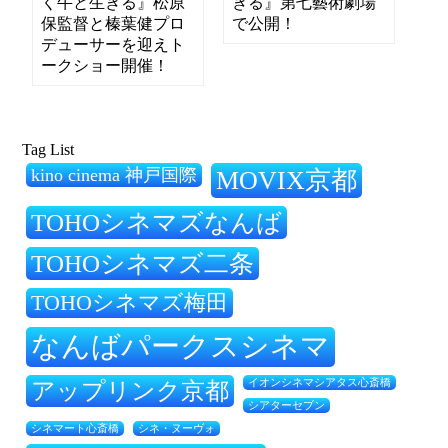
く牛と生きる』松原
きる』第七藝術劇場
保監督と榛葉健プロ
で公開！
デューサーを迎えト
ークショー開催！
Tag List
kino cinema 神戸国際
MOVIX京都
TOHOシネマズなんば
TOHOシネマズ二条
TOHOシネマズ梅田
なんばパークスシネマ
アップリンク京都
イオンシネマシアタス心斎橋
シアターセブン
シネ・ヌーヴォ
シネマート心斎橋