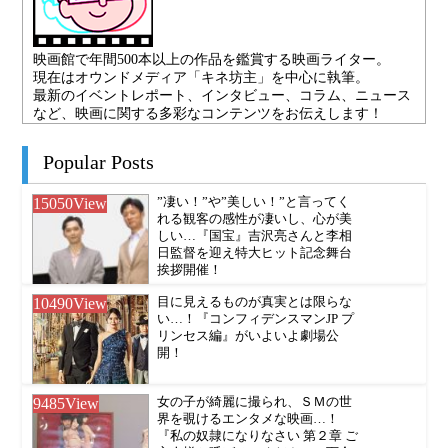
映画館で年間500本以上の作品を鑑賞する映画ライター。
現在はオウンドメディア「キネ坊主」を中心に執筆。
最新のイベントレポート、インタビュー、コラム、ニュース
など、映画に関する多彩なコンテンツをお伝えします！
Popular Posts
15050
View
”凄い！”や”美しい！”と言ってく
れる観客の感性が凄いし、心が美
しい…『国宝』吉沢亮さんと李相
日監督を迎え特大ヒット記念舞台
挨拶開催！
10490
View
目に見えるものが真実とは限らな
い…！『コンフィデンスマンJP プ
リンセス編』がいよいよ劇場公
開！
9485
View
女の子が綺麗に撮られ、ＳＭの世
界を覗けるエンタメな映画…！
『私の奴隷になりなさい 第２章 ご