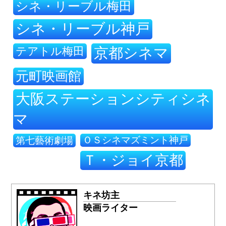
シネ・リーブル梅田
シネ・リーブル神戸
テアトル梅田
京都シネマ
元町映画館
大阪ステーションシティシネ
マ
ＯＳシネマズミント神戸
第七藝術劇場
Ｔ・ジョイ京都
キネ坊主
映画ライター