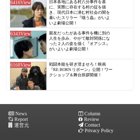
6416
View
日本各地にある村八分事件を基
に、実際に存在する村の掟を描
き、現代日本に潜む村社会の闇を
暴いたスリラー『嗤う蟲』がいよ
いよ劇場公開！
6343
View
親友だったがある事件を機に別の
人生を歩み、やがて敵対関係にな
った２人の姿を描く『オアシス』
がいよいよ劇場公開！
6168
View
戦闘本能を研ぎ澄ませろ！映画
『RE:BORN リボーン』公開！ワー
クショップ＆舞台挨拶開催！
News
Column
Report
Review
Contact
運営元
Privacy Policy