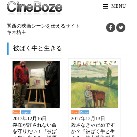
MENU
関西の映画シーンを伝えるサイト
キネ坊主
被ばく牛と生きる
News
News
Report
Report
2017年12月16日
2017年12月13日
存在が許されない命
殺さなきゃだめです
を守りたい！『被ば
か？『被ばく牛と生