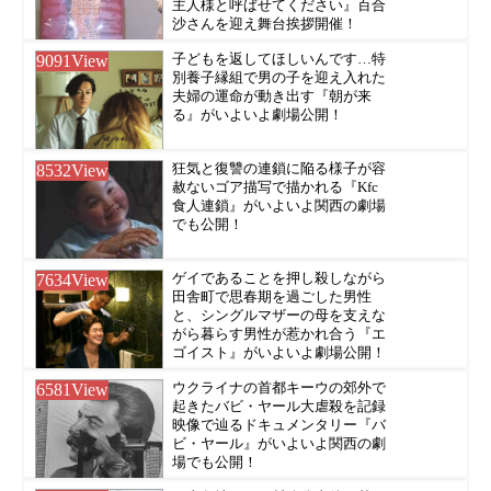
主人様と呼ばせてください』百合
沙さんを迎え舞台挨拶開催！
9091
View
子どもを返してほしいんです…特
別養子縁組で男の子を迎え入れた
夫婦の運命が動き出す『朝が来
る』がいよいよ劇場公開！
8532
View
狂気と復讐の連鎖に陥る様子が容
赦ないゴア描写で描かれる『Kfc
食人連鎖』がいよいよ関西の劇場
でも公開！
7634
View
ゲイであることを押し殺しながら
田舎町で思春期を過ごした男性
と、シングルマザーの母を支えな
がら暮らす男性が惹かれ合う『エ
ゴイスト』がいよいよ劇場公開！
6581
View
ウクライナの首都キーウの郊外で
起きたバビ・ヤール大虐殺を記録
映像で辿るドキュメンタリー『バ
ビ・ヤール』がいよいよ関西の劇
場でも公開！