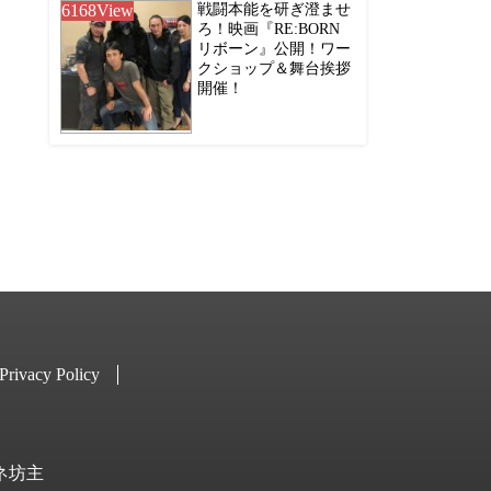
6168
View
戦闘本能を研ぎ澄ませ
ろ！映画『RE:BORN
リボーン』公開！ワー
クショップ＆舞台挨拶
開催！
Privacy Policy
キネ坊主