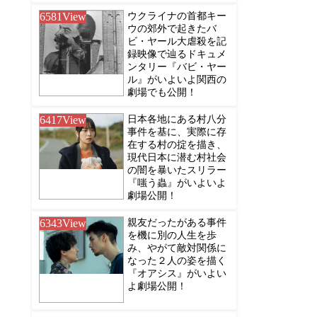
6581
View
ウクライナの首都キー
ウの郊外で起きたバ
ビ・ヤール大虐殺を記
録映像で辿るドキュメ
ンタリー『バビ・ヤー
ル』がいよいよ関西の
劇場でも公開！
6417
View
日本各地にある村八分
事件を基に、実際に存
在する村の掟を描き、
現代日本に潜む村社会
の闇を暴いたスリラー
『嗤う蟲』がいよいよ
劇場公開！
6343
View
親友だったがある事件
を機に別の人生を歩
み、やがて敵対関係に
なった２人の姿を描く
『オアシス』がいよい
よ劇場公開！