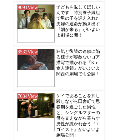
9091
View
子どもを返してほしい
んです…特別養子縁組
で男の子を迎え入れた
夫婦の運命が動き出す
『朝が来る』がいよい
よ劇場公開！
8532
View
狂気と復讐の連鎖に陥
る様子が容赦ないゴア
描写で描かれる『Kfc
食人連鎖』がいよいよ
関西の劇場でも公開！
7634
View
ゲイであることを押し
殺しながら田舎町で思
春期を過ごした男性
と、シングルマザーの
母を支えながら暮らす
男性が惹かれ合う『エ
ゴイスト』がいよいよ
劇場公開！