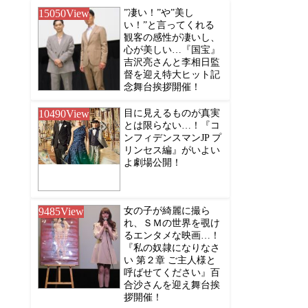
15050
View
”凄い！”や”美し
い！”と言ってくれる
観客の感性が凄いし、
心が美しい…『国宝』
吉沢亮さんと李相日監
督を迎え特大ヒット記
念舞台挨拶開催！
10490
View
目に見えるものが真実
とは限らない…！『コ
ンフィデンスマンJP プ
リンセス編』がいよい
よ劇場公開！
9485
View
女の子が綺麗に撮ら
れ、ＳＭの世界を覗け
るエンタメな映画…！
『私の奴隷になりなさ
い 第２章 ご主人様と
呼ばせてください』百
合沙さんを迎え舞台挨
拶開催！