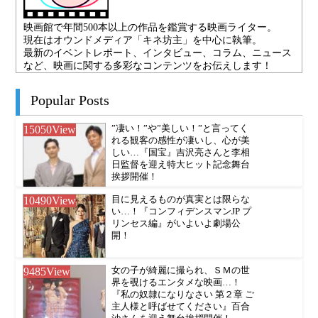
映画館で年間500本以上の作品を鑑賞する映画ライター。
現在はオウンドメディア「キネ坊主」を中心に執筆。
最新のイベントレポート、インタビュー、コラム、ニュース
など、映画に関する多彩なコンテンツをお伝えします！
Popular Posts
15050
View
”凄い！”や”美しい！”と言ってく
れる観客の感性が凄いし、心が美
しい…『国宝』吉沢亮さんと李相
日監督を迎え特大ヒット記念舞台
挨拶開催！
10490
View
目に見えるものが真実とは限らな
い…！『コンフィデンスマンJP プ
リンセス編』がいよいよ劇場公
開！
9485
View
女の子が綺麗に撮られ、ＳＭの世
界を覗けるエンタメな映画…！
『私の奴隷になりなさい 第２章 ご
主人様と呼ばせてください』百合