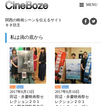
MENU
関西の映画シーンを伝えるサイト
キネ坊主
私は渦の底から
News
News
Report
Report
2017年6月13日
2017年6月10日
田辺・弁慶映画祭セ
田辺・弁慶映画祭セ
レクション２０１
レクション２０１