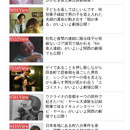
沙さんを迎え舞台挨拶開催！
9091
View
子どもを返してほしいんです…特
別養子縁組で男の子を迎え入れた
夫婦の運命が動き出す『朝が来
る』がいよいよ劇場公開！
8532
View
狂気と復讐の連鎖に陥る様子が容
赦ないゴア描写で描かれる『Kfc
食人連鎖』がいよいよ関西の劇場
でも公開！
7634
View
ゲイであることを押し殺しながら
田舎町で思春期を過ごした男性
と、シングルマザーの母を支えな
がら暮らす男性が惹かれ合う『エ
ゴイスト』がいよいよ劇場公開！
6581
View
ウクライナの首都キーウの郊外で
起きたバビ・ヤール大虐殺を記録
映像で辿るドキュメンタリー『バ
ビ・ヤール』がいよいよ関西の劇
場でも公開！
6416
View
日本各地にある村八分事件を基