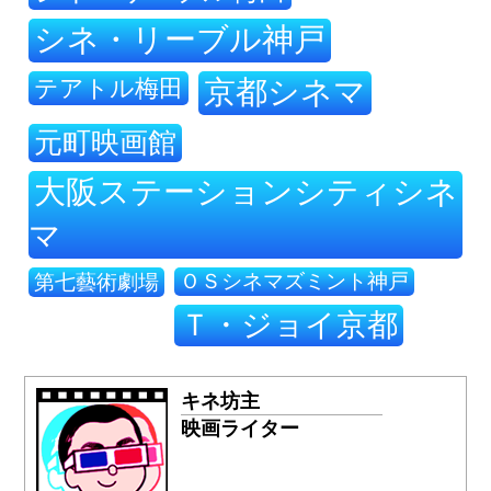
シネ・リーブル神戸
テアトル梅田
京都シネマ
元町映画館
大阪ステーションシティシネ
マ
ＯＳシネマズミント神戸
第七藝術劇場
Ｔ・ジョイ京都
キネ坊主
映画ライター