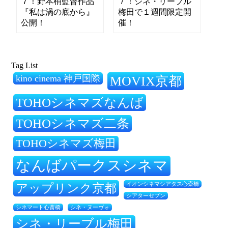
７！野本梢監督作品
７！シネ・リーブル
『私は渦の底から』
梅田で１週間限定開
公開！
催！
Tag List
kino cinema 神戸国際
MOVIX京都
TOHOシネマズなんば
TOHOシネマズ二条
TOHOシネマズ梅田
なんばパークスシネマ
アップリンク京都
イオンシネマシアタス心斎橋
シアターセブン
シネ・ヌーヴォ
シネマート心斎橋
シネ・リーブル梅田