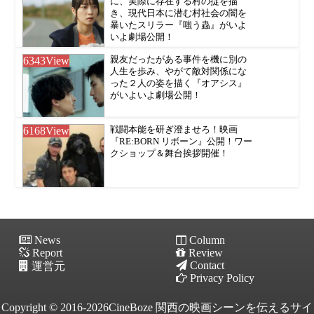
に、実際に存在する村の掟を描
き、現代日本に潜む村社会の闇を
暴いたスリラー『嗤う蟲』がいよ
いよ劇場公開！
6343
View
親友だったがある事件を機に別の
人生を歩み、やがて敵対関係にな
った２人の姿を描く『オアシス』
がいよいよ劇場公開！
6168
View
戦闘本能を研ぎ澄ませろ！映画
『RE:BORN リボーン』公開！ワー
クショップ＆舞台挨拶開催！
News
Column
Report
Review
Contact
運営元
Privacy Policy
Copyright © 2016-2026CineBoze 関西の映画シーンを伝えるサイ