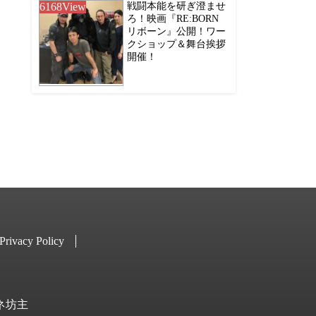
6168
View
戦闘本能を研ぎ澄ませ
ろ！映画『RE:BORN
リボーン』公開！ワー
クショップ＆舞台挨拶
開催！
Privacy Policy
キネ坊主