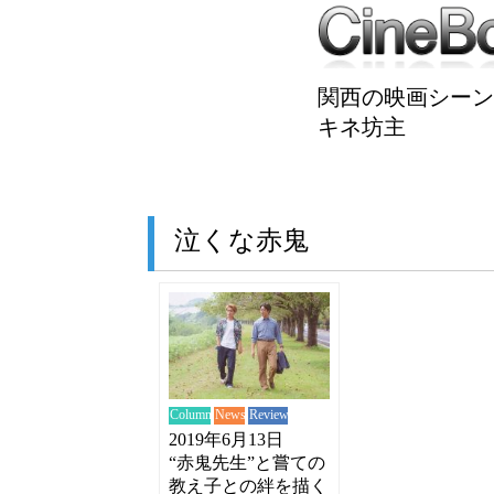
関西の映画シーン
キネ坊主
泣くな赤鬼
News
Review
Column
2019年6月13日
“赤鬼先生”と嘗ての
教え子との絆を描く