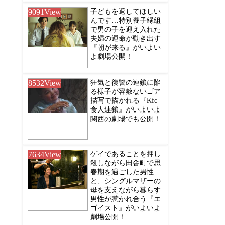
9091
View
子どもを返してほしい
んです…特別養子縁組
で男の子を迎え入れた
夫婦の運命が動き出す
『朝が来る』がいよい
よ劇場公開！
8532
View
狂気と復讐の連鎖に陥
る様子が容赦ないゴア
描写で描かれる『Kfc
食人連鎖』がいよいよ
関西の劇場でも公開！
7634
View
ゲイであることを押し
殺しながら田舎町で思
春期を過ごした男性
と、シングルマザーの
母を支えながら暮らす
男性が惹かれ合う『エ
ゴイスト』がいよいよ
劇場公開！