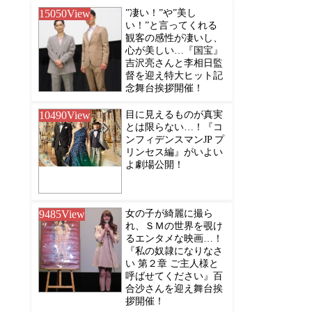
15050
View
”凄い！”や”美し
い！”と言ってくれる
観客の感性が凄いし、
心が美しい…『国宝』
吉沢亮さんと李相日監
督を迎え特大ヒット記
念舞台挨拶開催！
10490
View
目に見えるものが真実
とは限らない…！『コ
ンフィデンスマンJP プ
リンセス編』がいよい
よ劇場公開！
9485
View
女の子が綺麗に撮ら
れ、ＳＭの世界を覗け
るエンタメな映画…！
『私の奴隷になりなさ
い 第２章 ご主人様と
呼ばせてください』百
合沙さんを迎え舞台挨
拶開催！