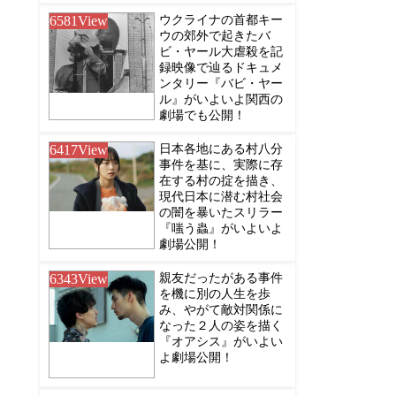
6581
View
ウクライナの首都キー
ウの郊外で起きたバ
ビ・ヤール大虐殺を記
録映像で辿るドキュメ
ンタリー『バビ・ヤー
ル』がいよいよ関西の
劇場でも公開！
6417
View
日本各地にある村八分
事件を基に、実際に存
在する村の掟を描き、
現代日本に潜む村社会
の闇を暴いたスリラー
『嗤う蟲』がいよいよ
劇場公開！
6343
View
親友だったがある事件
を機に別の人生を歩
み、やがて敵対関係に
なった２人の姿を描く
『オアシス』がいよい
よ劇場公開！