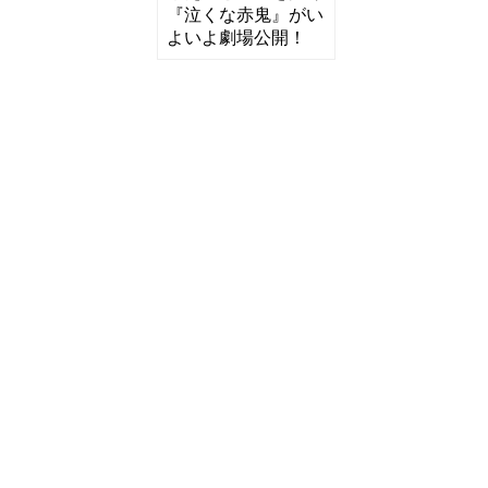
『泣くな赤鬼』がい
よいよ劇場公開！