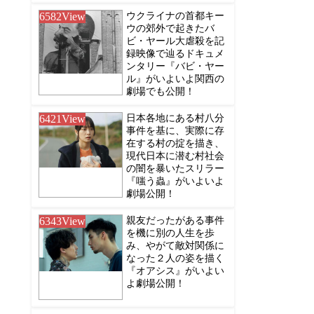
6582
View
ウクライナの首都キー
ウの郊外で起きたバ
ビ・ヤール大虐殺を記
録映像で辿るドキュメ
ンタリー『バビ・ヤー
ル』がいよいよ関西の
劇場でも公開！
6421
View
日本各地にある村八分
事件を基に、実際に存
在する村の掟を描き、
現代日本に潜む村社会
の闇を暴いたスリラー
『嗤う蟲』がいよいよ
劇場公開！
6343
View
親友だったがある事件
を機に別の人生を歩
み、やがて敵対関係に
なった２人の姿を描く
『オアシス』がいよい
よ劇場公開！