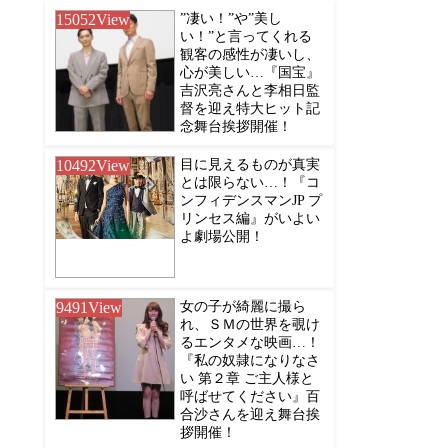
15052
View
”凄い！”や”美し
い！”と言ってくれる
観客の感性が凄いし、
心が美しい…『国宝』
吉沢亮さんと李相日監
督を迎え特大ヒット記
念舞台挨拶開催！
10492
View
目に見えるものが真実
とは限らない…！『コ
ンフィデンスマンJP プ
リンセス編』がいよい
よ劇場公開！
9491
View
女の子が綺麗に撮ら
れ、ＳＭの世界を覗け
るエンタメな映画…！
『私の奴隷になりなさ
い 第２章 ご主人様と
呼ばせてください』百
合沙さんを迎え舞台挨
拶開催！