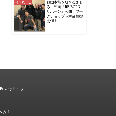
6169
View
戦闘本能を研ぎ澄ませ
ろ！映画『RE:BORN
リボーン』公開！ワー
クショップ＆舞台挨拶
開催！
Privacy Policy
キネ坊主