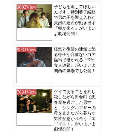
9093
View
子どもを返してほしい
んです…特別養子縁組
で男の子を迎え入れた
夫婦の運命が動き出す
『朝が来る』がいよい
よ劇場公開！
8533
View
狂気と復讐の連鎖に陥
る様子が容赦ないゴア
描写で描かれる『Kfc
食人連鎖』がいよいよ
関西の劇場でも公開！
7634
View
ゲイであることを押し
殺しながら田舎町で思
春期を過ごした男性
と、シングルマザーの
母を支えながら暮らす
男性が惹かれ合う『エ
ゴイスト』がいよいよ
劇場公開！