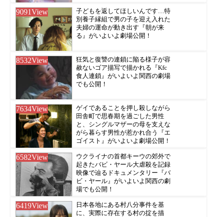
9091
View
子どもを返してほしいんです…特
別養子縁組で男の子を迎え入れた
夫婦の運命が動き出す『朝が来
る』がいよいよ劇場公開！
8532
View
狂気と復讐の連鎖に陥る様子が容
赦ないゴア描写で描かれる『Kfc
食人連鎖』がいよいよ関西の劇場
でも公開！
7634
View
ゲイであることを押し殺しながら
田舎町で思春期を過ごした男性
と、シングルマザーの母を支えな
がら暮らす男性が惹かれ合う『エ
ゴイスト』がいよいよ劇場公開！
6582
View
ウクライナの首都キーウの郊外で
起きたバビ・ヤール大虐殺を記録
映像で辿るドキュメンタリー『バ
ビ・ヤール』がいよいよ関西の劇
場でも公開！
6419
View
日本各地にある村八分事件を基
に、実際に存在する村の掟を描