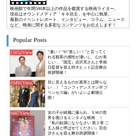
映画館で年間500本以上の作品を鑑賞する映画ライター。
現在はオウンドメディア「キネ坊主」を中心に執筆。
最新のイベントレポート、インタビュー、コラム、ニュース
など、映画に関する多彩なコンテンツをお伝えします！
Popular Posts
15052
View
”凄い！”や”美しい！”と言ってく
れる観客の感性が凄いし、心が美
しい…『国宝』吉沢亮さんと李相
日監督を迎え特大ヒット記念舞台
挨拶開催！
10491
View
目に見えるものが真実とは限らな
い…！『コンフィデンスマンJP プ
リンセス編』がいよいよ劇場公
開！
9487
View
女の子が綺麗に撮られ、ＳＭの世
界を覗けるエンタメな映画…！
『私の奴隷になりなさい 第２章 ご
主人様と呼ばせてください』百合
沙さんを迎え舞台挨拶開催！