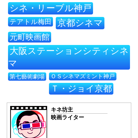
シネ・リーブル神戸
テアトル梅田
京都シネマ
元町映画館
大阪ステーションシティシネ
マ
ＯＳシネマズミント神戸
第七藝術劇場
Ｔ・ジョイ京都
キネ坊主
映画ライター