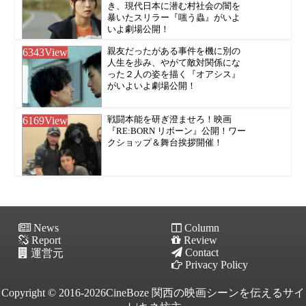
き、現代日本に潜む村社会の闇を
暴いたスリラー『嗤う蟲』がいよ
いよ劇場公開！
6343
View
親友だったがある事件を機に別の
人生を歩み、やがて敵対関係にな
った２人の姿を描く『オアシス』
がいよいよ劇場公開！
6169
View
戦闘本能を研ぎ澄ませろ！映画
『RE:BORN リボーン』公開！ワー
クショップ＆舞台挨拶開催！
News
Column
Report
Review
Contact
運営元
Privacy Policy
Copyright © 2016-2026CineBoze 関西の映画シーンを伝えるサイ