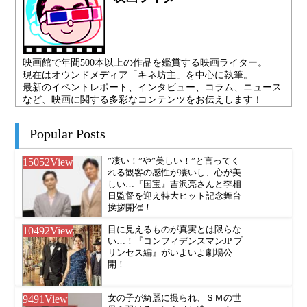
映画館で年間500本以上の作品を鑑賞する映画ライター。
現在はオウンドメディア「キネ坊主」を中心に執筆。
最新のイベントレポート、インタビュー、コラム、ニュース
など、映画に関する多彩なコンテンツをお伝えします！
Popular Posts
15052
View
”凄い！”や”美しい！”と言ってく
れる観客の感性が凄いし、心が美
しい…『国宝』吉沢亮さんと李相
日監督を迎え特大ヒット記念舞台
挨拶開催！
10492
View
目に見えるものが真実とは限らな
い…！『コンフィデンスマンJP プ
リンセス編』がいよいよ劇場公
開！
9491
View
女の子が綺麗に撮られ、ＳＭの世