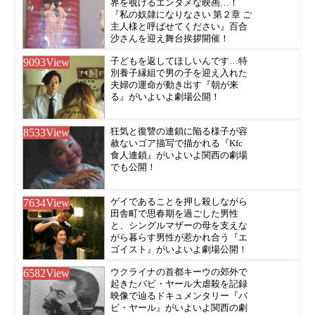
界を覗けるエンタメな映画…！
『私の奴隷になりなさい 第２章 ご
主人様と呼ばせてください』百合
沙さんを迎え舞台挨拶開催！
9093
View
子どもを返してほしいんです…特
別養子縁組で男の子を迎え入れた
夫婦の運命が動き出す『朝が来
る』がいよいよ劇場公開！
8533
View
狂気と復讐の連鎖に陥る様子が容
赦ないゴア描写で描かれる『Kfc
食人連鎖』がいよいよ関西の劇場
でも公開！
7634
View
ゲイであることを押し殺しながら
田舎町で思春期を過ごした男性
と、シングルマザーの母を支えな
がら暮らす男性が惹かれ合う『エ
ゴイスト』がいよいよ劇場公開！
6582
View
ウクライナの首都キーウの郊外で
起きたバビ・ヤール大虐殺を記録
映像で辿るドキュメンタリー『バ
ビ・ヤール』がいよいよ関西の劇