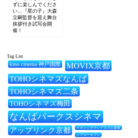
ずに楽しんでくださ
い…『星の子』大森
立嗣監督を迎え舞台
挨拶付き試写会開
催！
Tag List
kino cinema 神戸国際
MOVIX京都
TOHOシネマズなんば
TOHOシネマズ二条
TOHOシネマズ梅田
なんばパークスシネマ
アップリンク京都
イオンシネマシアタス心斎橋
シアターセブン