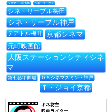
シネ・ヌーヴォ
シネマート心斎橋
シネ・リーブル梅田
シネ・リーブル神戸
テアトル梅田
京都シネマ
元町映画館
大阪ステーションシティシネ
マ
ＯＳシネマズミント神戸
第七藝術劇場
Ｔ・ジョイ京都
キネ坊主
映画ライター