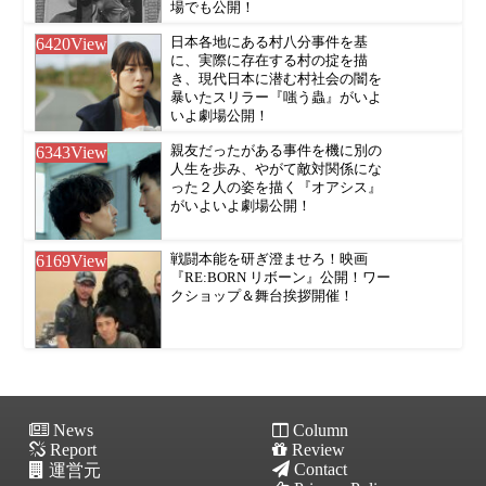
場でも公開！
6420
View
日本各地にある村八分事件を基
に、実際に存在する村の掟を描
き、現代日本に潜む村社会の闇を
暴いたスリラー『嗤う蟲』がいよ
いよ劇場公開！
6343
View
親友だったがある事件を機に別の
人生を歩み、やがて敵対関係にな
った２人の姿を描く『オアシス』
がいよいよ劇場公開！
6169
View
戦闘本能を研ぎ澄ませろ！映画
『RE:BORN リボーン』公開！ワー
クショップ＆舞台挨拶開催！
News
Column
Report
Review
Contact
運営元