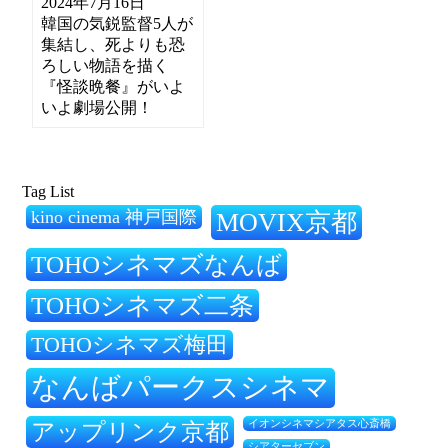
2024年7月16日
韓国の気鋭監督5人が
集結し、死よりも恐
ろしい物語を描く
『怪談晩餐』がいよ
いよ劇場公開！
Tag List
kino cinema 神戸国際
MOVIX京都
TOHOシネマズなんば
TOHOシネマズ二条
TOHOシネマズ梅田
なんばパークスシネマ
アップリンク京都
イオンシネマシアタス心斎橋
シアターセブン