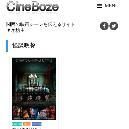
MENU
関西の映画シーンを伝えるサイト
キネ坊主
怪談晩餐
News
Review
Column