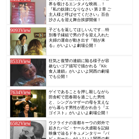
界を覗けるエンタメな映画…！
『私の奴隷になりなさい 第２章 ご
主人様と呼ばせてください』百合
沙さんを迎え舞台挨拶開催！
9093
View
子どもを返してほしいんです…特
別養子縁組で男の子を迎え入れた
夫婦の運命が動き出す『朝が来
る』がいよいよ劇場公開！
8533
View
狂気と復讐の連鎖に陥る様子が容
赦ないゴア描写で描かれる『Kfc
食人連鎖』がいよいよ関西の劇場
でも公開！
7634
View
ゲイであることを押し殺しながら
田舎町で思春期を過ごした男性
と、シングルマザーの母を支えな
がら暮らす男性が惹かれ合う『エ
ゴイスト』がいよいよ劇場公開！
6582
View
ウクライナの首都キーウの郊外で
起きたバビ・ヤール大虐殺を記録
映像で辿るドキュメンタリー『バ
ビ・ヤール』がいよいよ関西の劇