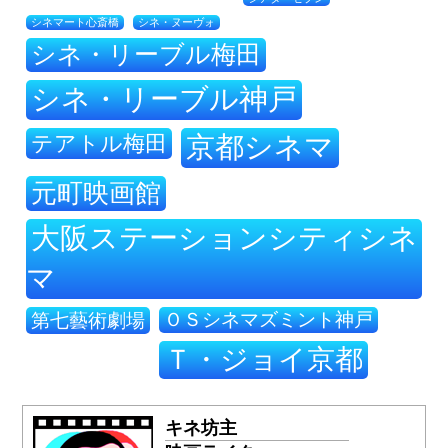
シネ・ヌーヴォ
シネマート心斎橋
シネ・リーブル梅田
シネ・リーブル神戸
テアトル梅田
京都シネマ
元町映画館
大阪ステーションシティシネ
マ
ＯＳシネマズミント神戸
第七藝術劇場
Ｔ・ジョイ京都
キネ坊主