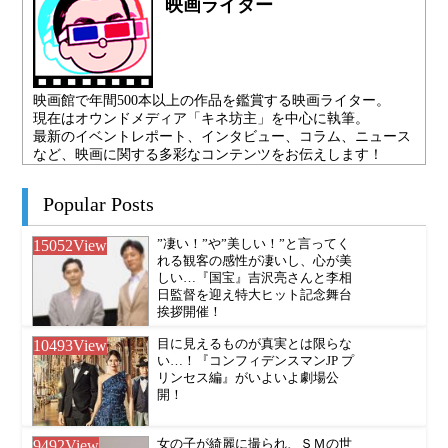
映画ライター
映画館で年間500本以上の作品を鑑賞する映画ライター。
現在はオウンドメディア「キネ坊主」を中心に執筆。
最新のイベントレポート、インタビュー、コラム、ニュース
など、映画に関する多彩なコンテンツをお伝えします！
Popular Posts
15052
View
”凄い！”や”美しい！”と言ってく
れる観客の感性が凄いし、心が美
しい…『国宝』吉沢亮さんと李相
日監督を迎え特大ヒット記念舞台
挨拶開催！
10493
View
目に見えるものが真実とは限らな
い…！『コンフィデンスマンJP プ
リンセス編』がいよいよ劇場公
開！
9492
View
女の子が綺麗に撮られ、ＳＭの世