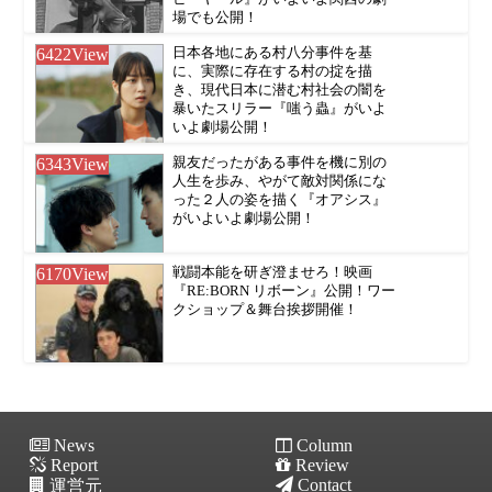
場でも公開！
6422
View
日本各地にある村八分事件を基
に、実際に存在する村の掟を描
き、現代日本に潜む村社会の闇を
暴いたスリラー『嗤う蟲』がいよ
いよ劇場公開！
6343
View
親友だったがある事件を機に別の
人生を歩み、やがて敵対関係にな
った２人の姿を描く『オアシス』
がいよいよ劇場公開！
6170
View
戦闘本能を研ぎ澄ませろ！映画
『RE:BORN リボーン』公開！ワー
クショップ＆舞台挨拶開催！
News
Column
Report
Review
Contact
運営元