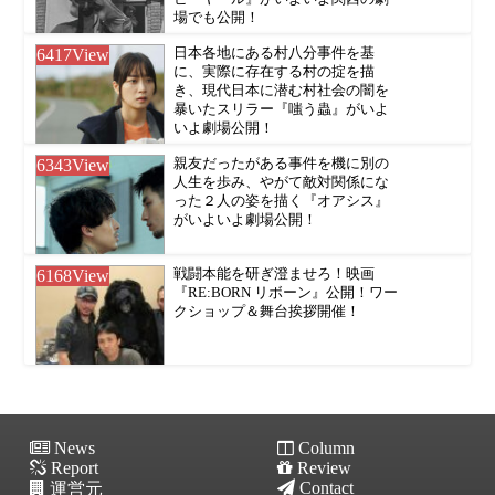
場でも公開！
6417
View
日本各地にある村八分事件を基
に、実際に存在する村の掟を描
き、現代日本に潜む村社会の闇を
暴いたスリラー『嗤う蟲』がいよ
いよ劇場公開！
6343
View
親友だったがある事件を機に別の
人生を歩み、やがて敵対関係にな
った２人の姿を描く『オアシス』
がいよいよ劇場公開！
6168
View
戦闘本能を研ぎ澄ませろ！映画
『RE:BORN リボーン』公開！ワー
クショップ＆舞台挨拶開催！
News
Column
Report
Review
Contact
運営元