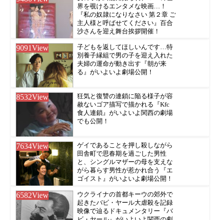
界を覗けるエンタメな映画…！
『私の奴隷になりなさい 第２章 ご
主人様と呼ばせてください』百合
沙さんを迎え舞台挨拶開催！
9091
View
子どもを返してほしいんです…特
別養子縁組で男の子を迎え入れた
夫婦の運命が動き出す『朝が来
る』がいよいよ劇場公開！
8532
View
狂気と復讐の連鎖に陥る様子が容
赦ないゴア描写で描かれる『Kfc
食人連鎖』がいよいよ関西の劇場
でも公開！
7634
View
ゲイであることを押し殺しながら
田舎町で思春期を過ごした男性
と、シングルマザーの母を支えな
がら暮らす男性が惹かれ合う『エ
ゴイスト』がいよいよ劇場公開！
6582
View
ウクライナの首都キーウの郊外で
起きたバビ・ヤール大虐殺を記録
映像で辿るドキュメンタリー『バ
ビ・ヤール』がいよいよ関西の劇