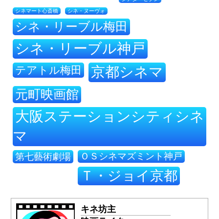
シネ・ヌーヴォ
シネマート心斎橋
シネ・リーブル梅田
シネ・リーブル神戸
テアトル梅田
京都シネマ
元町映画館
大阪ステーションシティシネ
マ
ＯＳシネマズミント神戸
第七藝術劇場
Ｔ・ジョイ京都
キネ坊主