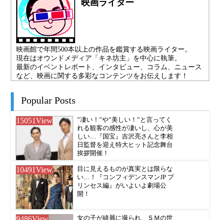
映画ライター
映画館で年間500本以上の作品を鑑賞する映画ライター。
現在はオウンドメディア「キネ坊主」を中心に執筆。
最新のイベントレポート、インタビュー、コラム、ニュース
など、映画に関する多彩なコンテンツをお伝えします！
Popular Posts
15051
View
”凄い！”や”美しい！”と言ってく
れる観客の感性が凄いし、心が美
しい…『国宝』吉沢亮さんと李相
日監督を迎え特大ヒット記念舞台
挨拶開催！
10491
View
目に見えるものが真実とは限らな
い…！『コンフィデンスマンJP プ
リンセス編』がいよいよ劇場公
開！
9486
View
女の子が綺麗に撮られ、ＳＭの世