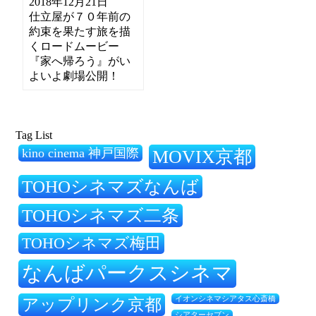
2018年12月21日
仕立屋が７０年前の
約束を果たす旅を描
くロードムービー
『家へ帰ろう』がい
よいよ劇場公開！
Tag List
kino cinema 神戸国際
MOVIX京都
TOHOシネマズなんば
TOHOシネマズ二条
TOHOシネマズ梅田
なんばパークスシネマ
アップリンク京都
イオンシネマシアタス心斎橋
シアターセブン