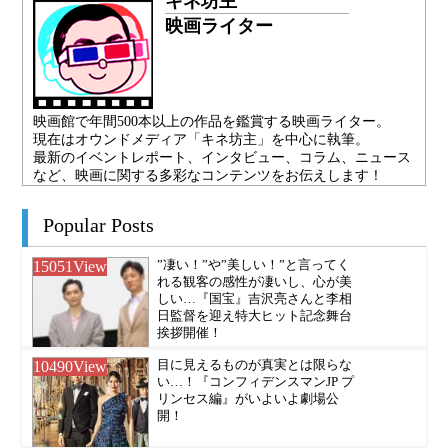
キネ坊主
映画ライター
映画館で年間500本以上の作品を鑑賞する映画ライター。
現在はオウンドメディア「キネ坊主」を中心に執筆。
最新のイベントレポート、インタビュー、コラム、ニュース
など、映画に関する多彩なコンテンツをお伝えします！
Popular Posts
15051
View
”凄い！”や”美しい！”と言ってく
れる観客の感性が凄いし、心が美
しい…『国宝』吉沢亮さんと李相
日監督を迎え特大ヒット記念舞台
挨拶開催！
10490
View
目に見えるものが真実とは限らな
い…！『コンフィデンスマンJP プ
リンセス編』がいよいよ劇場公
開！