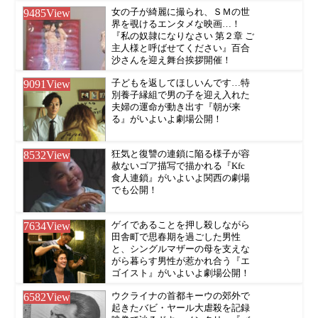
9485
View
女の子が綺麗に撮られ、ＳＭの世
界を覗けるエンタメな映画…！
『私の奴隷になりなさい 第２章 ご
主人様と呼ばせてください』百合
沙さんを迎え舞台挨拶開催！
9091
View
子どもを返してほしいんです…特
別養子縁組で男の子を迎え入れた
夫婦の運命が動き出す『朝が来
る』がいよいよ劇場公開！
8532
View
狂気と復讐の連鎖に陥る様子が容
赦ないゴア描写で描かれる『Kfc
食人連鎖』がいよいよ関西の劇場
でも公開！
7634
View
ゲイであることを押し殺しながら
田舎町で思春期を過ごした男性
と、シングルマザーの母を支えな
がら暮らす男性が惹かれ合う『エ
ゴイスト』がいよいよ劇場公開！
6582
View
ウクライナの首都キーウの郊外で
起きたバビ・ヤール大虐殺を記録