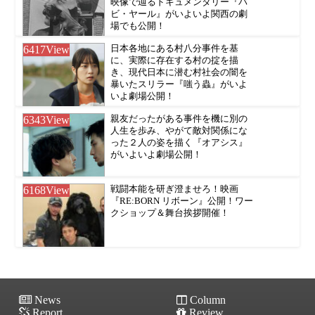
映像で辿るドキュメンタリー『バ
ビ・ヤール』がいよいよ関西の劇
場でも公開！
6417
View
日本各地にある村八分事件を基
に、実際に存在する村の掟を描
き、現代日本に潜む村社会の闇を
暴いたスリラー『嗤う蟲』がいよ
いよ劇場公開！
6343
View
親友だったがある事件を機に別の
人生を歩み、やがて敵対関係にな
った２人の姿を描く『オアシス』
がいよいよ劇場公開！
6168
View
戦闘本能を研ぎ澄ませろ！映画
『RE:BORN リボーン』公開！ワー
クショップ＆舞台挨拶開催！
News
Column
Report
Review