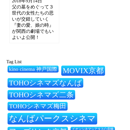
2018年9月14日
父の墓をめぐって３
世代の女性たちの思
いが交錯していく
『妻の愛、娘の時』
が関西の劇場でもい
よいよ公開！
Tag List
kino cinema 神戸国際
MOVIX京都
TOHOシネマズなんば
TOHOシネマズ二条
TOHOシネマズ梅田
なんばパークスシネマ
イオンシネマシアタス心斎橋