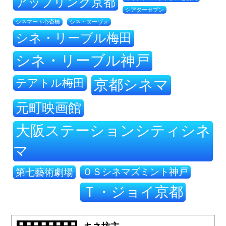
アップリンク京都
シアターセブン
シネ・ヌーヴォ
シネマート心斎橋
シネ・リーブル梅田
シネ・リーブル神戸
テアトル梅田
京都シネマ
元町映画館
大阪ステーションシティシネ
マ
ＯＳシネマズミント神戸
第七藝術劇場
Ｔ・ジョイ京都