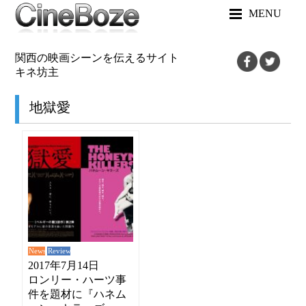
MENU
関西の映画シーンを伝えるサイト
キネ坊主
地獄愛
News
Review
2017年7月14日
ロンリー・ハーツ事
件を題材に『ハネム