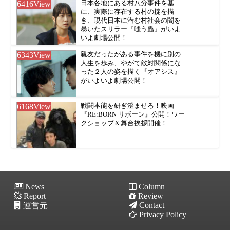
6416
View
日本各地にある村八分事件を基
に、実際に存在する村の掟を描
き、現代日本に潜む村社会の闇を
暴いたスリラー『嗤う蟲』がいよ
いよ劇場公開！
6343
View
親友だったがある事件を機に別の
人生を歩み、やがて敵対関係にな
った２人の姿を描く『オアシス』
がいよいよ劇場公開！
6168
View
戦闘本能を研ぎ澄ませろ！映画
『RE:BORN リボーン』公開！ワー
クショップ＆舞台挨拶開催！
News
Column
Report
Review
Contact
運営元
Privacy Policy