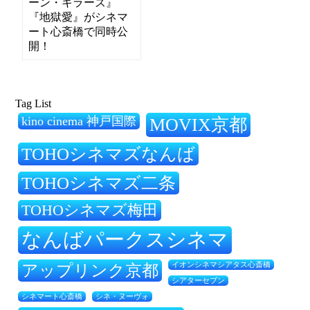
ーン・キラーズ』
『地獄愛』がシネマ
ート心斎橋で同時公
開！
Tag List
kino cinema 神戸国際
MOVIX京都
TOHOシネマズなんば
TOHOシネマズ二条
TOHOシネマズ梅田
なんばパークスシネマ
アップリンク京都
イオンシネマシアタス心斎橋
シアターセブン
シネ・ヌーヴォ
シネマート心斎橋