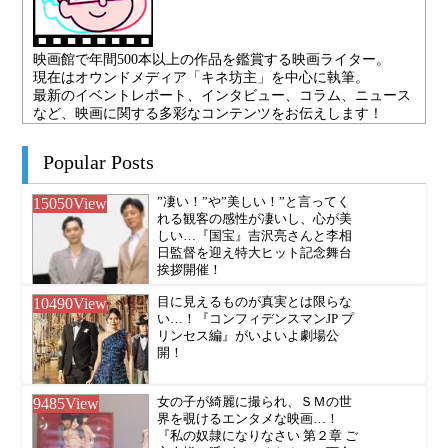
映画館で年間500本以上の作品を鑑賞する映画ライター。
現在はオウンドメディア「キネ坊主」を中心に執筆。
最新のイベントレポート、インタビュー、コラム、ニュース
など、映画に関する多彩なコンテンツをお伝えします！
Popular Posts
15050
View
”凄い！”や”美しい！”と言ってく
れる観客の感性が凄いし、心が美
しい…『国宝』吉沢亮さんと李相
日監督を迎え特大ヒット記念舞台
挨拶開催！
10490
View
目に見えるものが真実とは限らな
い…！『コンフィデンスマンJP プ
リンセス編』がいよいよ劇場公
開！
9485
View
女の子が綺麗に撮られ、ＳＭの世
界を覗けるエンタメな映画…！
『私の奴隷になりなさい 第２章 ご