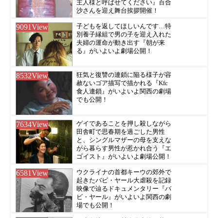
主人様と呼ばせてください』百合
沙さんを迎え舞台挨拶開催！
9091
View
子どもを返してほしいんです…特
別養子縁組で男の子を迎え入れた
夫婦の運命が動き出す『朝が来
る』がいよいよ劇場公開！
8532
View
狂気と復讐の連鎖に陥る様子が容
赦ないゴア描写で描かれる『Kfc
食人連鎖』がいよいよ関西の劇場
でも公開！
7634
View
ゲイであることを押し殺しながら
田舎町で思春期を過ごした男性
と、シングルマザーの母を支えな
がら暮らす男性が惹かれ合う『エ
ゴイスト』がいよいよ劇場公開！
6581
View
ウクライナの首都キーウの郊外で
起きたバビ・ヤール大虐殺を記録
映像で辿るドキュメンタリー『バ
ビ・ヤール』がいよいよ関西の劇
場でも公開！