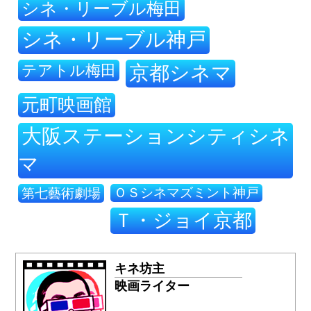
シネ・リーブル梅田
シネ・リーブル神戸
テアトル梅田
京都シネマ
元町映画館
大阪ステーションシティシネ
マ
ＯＳシネマズミント神戸
第七藝術劇場
Ｔ・ジョイ京都
キネ坊主
映画ライター