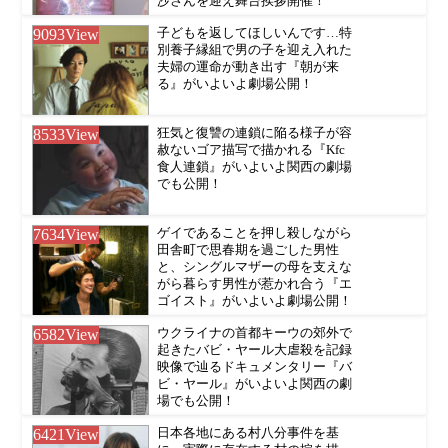
沙さんを迎え舞台挨拶開催！
9093
View
子どもを返してほしいんです…特
別養子縁組で男の子を迎え入れた
夫婦の運命が動き出す『朝が来
る』がいよいよ劇場公開！
8533
View
狂気と復讐の連鎖に陥る様子が容
赦ないゴア描写で描かれる『Kfc
食人連鎖』がいよいよ関西の劇場
でも公開！
7634
View
ゲイであることを押し殺しながら
田舎町で思春期を過ごした男性
と、シングルマザーの母を支えな
がら暮らす男性が惹かれ合う『エ
ゴイスト』がいよいよ劇場公開！
6582
View
ウクライナの首都キーウの郊外で
起きたバビ・ヤール大虐殺を記録
映像で辿るドキュメンタリー『バ
ビ・ヤール』がいよいよ関西の劇
場でも公開！
6421
View
日本各地にある村八分事件を基