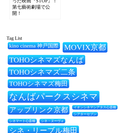
った映画『STOP』！
第七藝術劇場で公
開！
Tag List
kino cinema 神戸国際
MOVIX京都
TOHOシネマズなんば
TOHOシネマズ二条
TOHOシネマズ梅田
なんばパークスシネマ
アップリンク京都
イオンシネマシアタス心斎橋
シアターセブン
シネ・ヌーヴォ
シネマート心斎橋
シネ・リーブル梅田