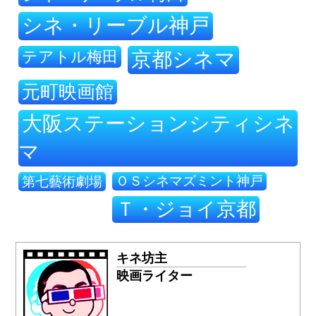
シネ・リーブル神戸
テアトル梅田
京都シネマ
元町映画館
大阪ステーションシティシネ
マ
ＯＳシネマズミント神戸
第七藝術劇場
Ｔ・ジョイ京都
キネ坊主
映画ライター