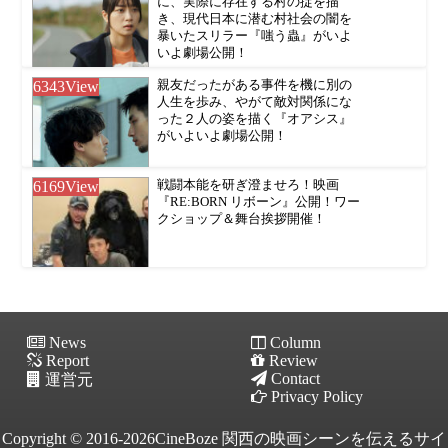
に、実際に存在する村の掟を描
き、現代日本に潜む村社会の闇を
暴いたスリラー『嗤う蟲』がいよ
いよ劇場公開！
6343
View
親友だったがある事件を機に別の
人生を歩み、やがて敵対関係にな
った２人の姿を描く『オアシス』
がいよいよ劇場公開！
6169
View
戦闘本能を研ぎ澄ませろ！映画
『RE:BORN リボーン』公開！ワー
クショップ＆舞台挨拶開催！
News
Column
Report
Review
Contact
運営元
Privacy Policy
Copyright © 2016-2026CineBoze 関西の映画シーンを伝えるサイ