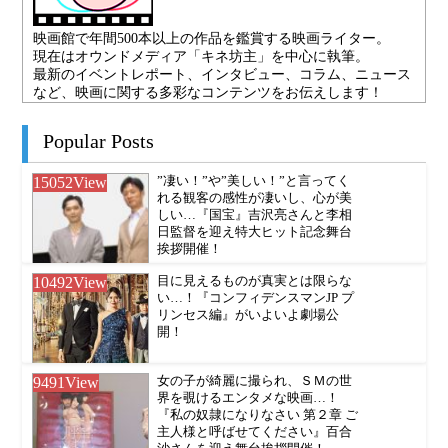
映画館で年間500本以上の作品を鑑賞する映画ライター。
現在はオウンドメディア「キネ坊主」を中心に執筆。
最新のイベントレポート、インタビュー、コラム、ニュース
など、映画に関する多彩なコンテンツをお伝えします！
Popular Posts
15052
View
”凄い！”や”美しい！”と言ってく
れる観客の感性が凄いし、心が美
しい…『国宝』吉沢亮さんと李相
日監督を迎え特大ヒット記念舞台
挨拶開催！
10492
View
目に見えるものが真実とは限らな
い…！『コンフィデンスマンJP プ
リンセス編』がいよいよ劇場公
開！
9491
View
女の子が綺麗に撮られ、ＳＭの世
界を覗けるエンタメな映画…！
『私の奴隷になりなさい 第２章 ご
主人様と呼ばせてください』百合