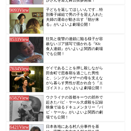
沙さんを迎え舞台挨拶開催！
9093
View
子どもを返してほしいんです…特
別養子縁組で男の子を迎え入れた
夫婦の運命が動き出す『朝が来
る』がいよいよ劇場公開！
8533
View
狂気と復讐の連鎖に陥る様子が容
赦ないゴア描写で描かれる『Kfc
食人連鎖』がいよいよ関西の劇場
でも公開！
7634
View
ゲイであることを押し殺しながら
田舎町で思春期を過ごした男性
と、シングルマザーの母を支えな
がら暮らす男性が惹かれ合う『エ
ゴイスト』がいよいよ劇場公開！
6582
View
ウクライナの首都キーウの郊外で
起きたバビ・ヤール大虐殺を記録
映像で辿るドキュメンタリー『バ
ビ・ヤール』がいよいよ関西の劇
場でも公開！
6421
View
日本各地にある村八分事件を基