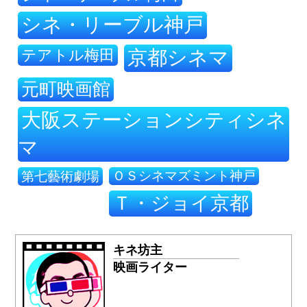
シネ・リーブル神戸
テアトル梅田
京都シネマ
元町映画館
大阪ステーションシティシネ
マ
ＯＳシネマズミント神戸
第七藝術劇場
Ｔ・ジョイ京都
キネ坊主
映画ライター