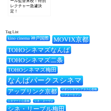
ール監督来校！特別
レクチャー急遽決
定！
Tag List
kino cinema 神戸国際
MOVIX京都
TOHOシネマズなんば
TOHOシネマズ二条
TOHOシネマズ梅田
なんばパークスシネマ
アップリンク京都
イオンシネマシアタス心斎橋
シアターセブン
シネ・ヌーヴォ
シネマート心斎橋
シネ・リーブル梅田