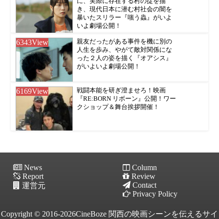
に、実際に存在する村の掟を描
き、現代日本に潜む村社会の闇を
暴いたスリラー『嗤う蟲』がいよ
いよ劇場公開！
6343
View
親友だったがある事件を機に別の
人生を歩み、やがて敵対関係にな
った２人の姿を描く『オアシス』
がいよいよ劇場公開！
6169
View
戦闘本能を研ぎ澄ませろ！映画
『RE:BORN リボーン』公開！ワー
クショップ＆舞台挨拶開催！
News
Column
Report
Review
Contact
運営元
Privacy Policy
Copyright © 2016-2026CineBoze 関西の映画シーンを伝えるサイ