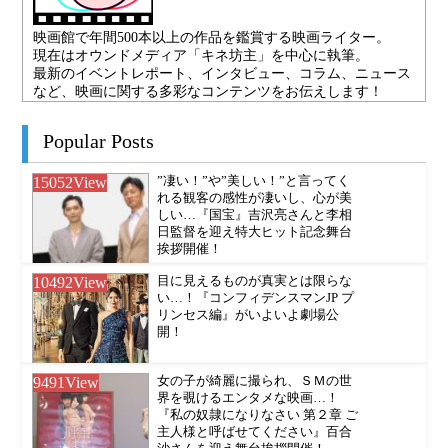
映画館で年間500本以上の作品を鑑賞する映画ライター。
現在はオウンドメディア「キネ坊主」を中心に執筆。
最新のイベントレポート、インタビュー、コラム、ニュース
など、映画に関する多彩なコンテンツをお伝えします！
Popular Posts
15052
View
”凄い！”や”美しい！”と言ってく
れる観客の感性が凄いし、心が美
しい…『国宝』吉沢亮さんと李相
日監督を迎え特大ヒット記念舞台
挨拶開催！
10492
View
目に見えるものが真実とは限らな
い…！『コンフィデンスマンJP プ
リンセス編』がいよいよ劇場公
開！
9491
View
女の子が綺麗に撮られ、ＳＭの世
界を覗けるエンタメな映画…！
『私の奴隷になりなさい 第２章 ご
主人様と呼ばせてください』百合