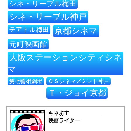
シネ・リーブル梅田
シネ・リーブル神戸
テアトル梅田
京都シネマ
元町映画館
大阪ステーションシティシネ
マ
ＯＳシネマズミント神戸
第七藝術劇場
Ｔ・ジョイ京都
キネ坊主
映画ライター