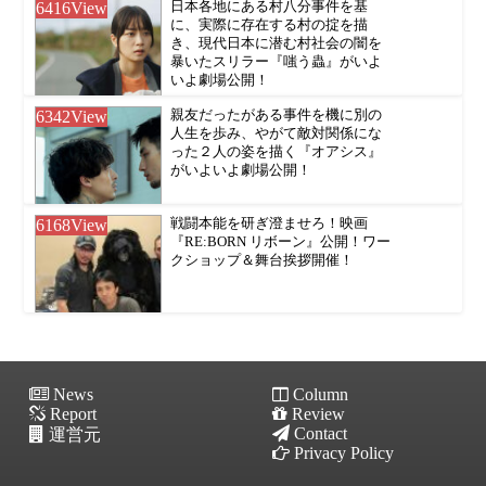
6416
View
日本各地にある村八分事件を基
に、実際に存在する村の掟を描
き、現代日本に潜む村社会の闇を
暴いたスリラー『嗤う蟲』がいよ
いよ劇場公開！
6342
View
親友だったがある事件を機に別の
人生を歩み、やがて敵対関係にな
った２人の姿を描く『オアシス』
がいよいよ劇場公開！
6168
View
戦闘本能を研ぎ澄ませろ！映画
『RE:BORN リボーン』公開！ワー
クショップ＆舞台挨拶開催！
News
Column
Report
Review
Contact
運営元
Privacy Policy