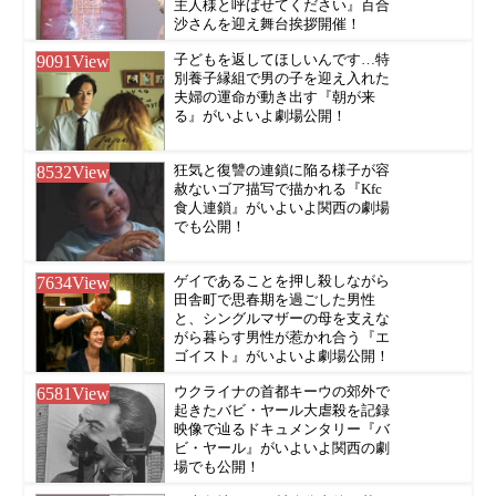
主人様と呼ばせてください』百合
沙さんを迎え舞台挨拶開催！
9091
View
子どもを返してほしいんです…特
別養子縁組で男の子を迎え入れた
夫婦の運命が動き出す『朝が来
る』がいよいよ劇場公開！
8532
View
狂気と復讐の連鎖に陥る様子が容
赦ないゴア描写で描かれる『Kfc
食人連鎖』がいよいよ関西の劇場
でも公開！
7634
View
ゲイであることを押し殺しながら
田舎町で思春期を過ごした男性
と、シングルマザーの母を支えな
がら暮らす男性が惹かれ合う『エ
ゴイスト』がいよいよ劇場公開！
6581
View
ウクライナの首都キーウの郊外で
起きたバビ・ヤール大虐殺を記録
映像で辿るドキュメンタリー『バ
ビ・ヤール』がいよいよ関西の劇
場でも公開！