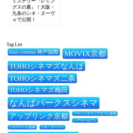
ミステリー『レミン
グスの夏』！大阪・
九条のシネ・ヌーヴ
ォで公開！
Tag List
kino cinema 神戸国際
MOVIX京都
TOHOシネマズなんば
TOHOシネマズ二条
TOHOシネマズ梅田
なんばパークスシネマ
アップリンク京都
イオンシネマシアタス心斎橋
シアターセブン
シネ・ヌーヴォ
シネマート心斎橋