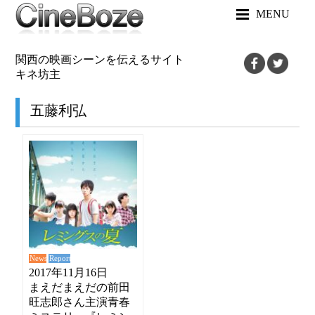
MENU
関西の映画シーンを伝えるサイト
キネ坊主
五藤利弘
News
Report
2017年11月16日
まえだまえだの前田
旺志郎さん主演青春