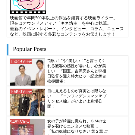
映画館で年間500本以上の作品を鑑賞する映画ライター。
現在はオウンドメディア「キネ坊主」を中心に執筆。
最新のイベントレポート、インタビュー、コラム、ニュース
など、映画に関する多彩なコンテンツをお伝えします！
Popular Posts
15049
View
”凄い！”や”美しい！”と言ってく
れる観客の感性が凄いし、心が美
しい…『国宝』吉沢亮さんと李相
日監督を迎え特大ヒット記念舞台
挨拶開催！
10490
View
目に見えるものが真実とは限らな
い…！『コンフィデンスマンJP プ
リンセス編』がいよいよ劇場公
開！
9485
View
女の子が綺麗に撮られ、ＳＭの世
界を覗けるエンタメな映画…！
『私の奴隷になりなさい 第２章 ご