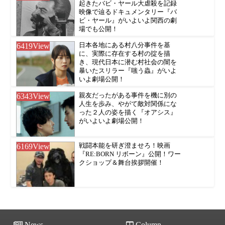
起きたバビ・ヤール大虐殺を記録
映像で辿るドキュメンタリー『バ
ビ・ヤール』がいよいよ関西の劇
場でも公開！
6419
View
日本各地にある村八分事件を基
に、実際に存在する村の掟を描
き、現代日本に潜む村社会の闇を
暴いたスリラー『嗤う蟲』がいよ
いよ劇場公開！
6343
View
親友だったがある事件を機に別の
人生を歩み、やがて敵対関係にな
った２人の姿を描く『オアシス』
がいよいよ劇場公開！
6169
View
戦闘本能を研ぎ澄ませろ！映画
『RE:BORN リボーン』公開！ワー
クショップ＆舞台挨拶開催！
News
Column