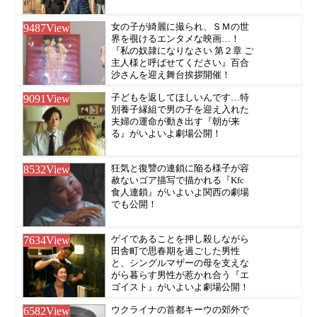
9487
View
女の子が綺麗に撮られ、ＳＭの世
界を覗けるエンタメな映画…！
『私の奴隷になりなさい 第２章 ご
主人様と呼ばせてください』百合
沙さんを迎え舞台挨拶開催！
9091
View
子どもを返してほしいんです…特
別養子縁組で男の子を迎え入れた
夫婦の運命が動き出す『朝が来
る』がいよいよ劇場公開！
8532
View
狂気と復讐の連鎖に陥る様子が容
赦ないゴア描写で描かれる『Kfc
食人連鎖』がいよいよ関西の劇場
でも公開！
7634
View
ゲイであることを押し殺しながら
田舎町で思春期を過ごした男性
と、シングルマザーの母を支えな
がら暮らす男性が惹かれ合う『エ
ゴイスト』がいよいよ劇場公開！
6582
View
ウクライナの首都キーウの郊外で