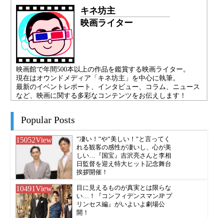
キネ坊主
映画ライター
映画館で年間500本以上の作品を鑑賞する映画ライター。
現在はオウンドメディア「キネ坊主」を中心に執筆。
最新のイベントレポート、インタビュー、コラム、ニュース
など、映画に関する多彩なコンテンツをお伝えします！
Popular Posts
15052
View
”凄い！”や”美しい！”と言ってく
れる観客の感性が凄いし、心が美
しい…『国宝』吉沢亮さんと李相
日監督を迎え特大ヒット記念舞台
挨拶開催！
10491
View
目に見えるものが真実とは限らな
い…！『コンフィデンスマンJP プ
リンセス編』がいよいよ劇場公
開！