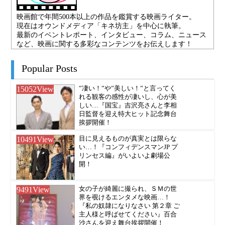
映画館で年間500本以上の作品を鑑賞する映画ライター。
現在はオウンドメディア「キネ坊主」を中心に執筆。
最新のイベントレポート、インタビュー、コラム、ニュース
など、映画に関する多彩なコンテンツをお伝えします！
Popular Posts
15052
View
”凄い！”や”美しい！”と言ってく
れる観客の感性が凄いし、心が美
しい…『国宝』吉沢亮さんと李相
日監督を迎え特大ヒット記念舞台
挨拶開催！
10491
View
目に見えるものが真実とは限らな
い…！『コンフィデンスマンJP プ
リンセス編』がいよいよ劇場公
開！
9491
View
女の子が綺麗に撮られ、ＳＭの世
界を覗けるエンタメな映画…！
『私の奴隷になりなさい 第２章 ご
主人様と呼ばせてください』百合
沙さんを迎え舞台挨拶開催！