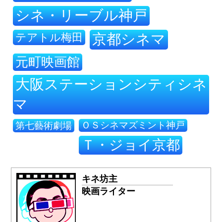
シネ・リーブル神戸
テアトル梅田
京都シネマ
元町映画館
大阪ステーションシティシネ
マ
ＯＳシネマズミント神戸
第七藝術劇場
Ｔ・ジョイ京都
キネ坊主
映画ライター