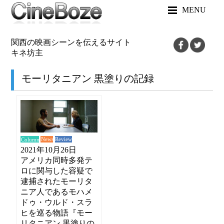
MENU
関西の映画シーンを伝えるサイト
キネ坊主
モーリタニアン 黒塗りの記録
News
Review
Column
2021年10月26日
アメリカ同時多発テ
ロに関与した容疑で
逮捕されたモーリタ
ニア人であるモハメ
ドゥ・ウルド・スラ
ヒを巡る物語『モー
リタニアン 黒塗りの