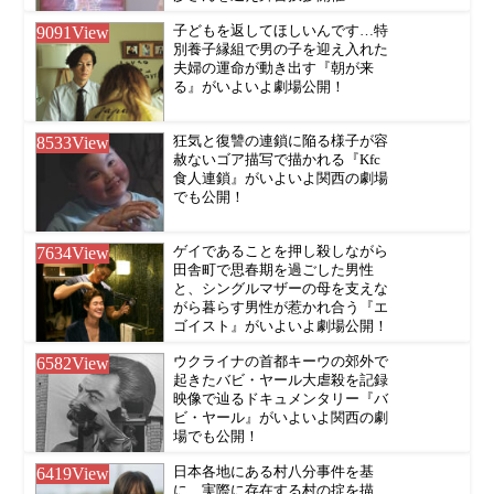
9091
View
子どもを返してほしいんです…特
別養子縁組で男の子を迎え入れた
夫婦の運命が動き出す『朝が来
る』がいよいよ劇場公開！
8533
View
狂気と復讐の連鎖に陥る様子が容
赦ないゴア描写で描かれる『Kfc
食人連鎖』がいよいよ関西の劇場
でも公開！
7634
View
ゲイであることを押し殺しながら
田舎町で思春期を過ごした男性
と、シングルマザーの母を支えな
がら暮らす男性が惹かれ合う『エ
ゴイスト』がいよいよ劇場公開！
6582
View
ウクライナの首都キーウの郊外で
起きたバビ・ヤール大虐殺を記録
映像で辿るドキュメンタリー『バ
ビ・ヤール』がいよいよ関西の劇
場でも公開！
6419
View
日本各地にある村八分事件を基
に、実際に存在する村の掟を描