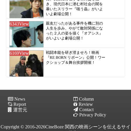
き、現代日本に潜む村社会の闇を
暴いたスリラー『嗤う蟲』がいよ
いよ劇場公開！
6343
View
親友だったがある事件を機に別の
人生を歩み、やがて敵対関係にな
った２人の姿を描く『オアシス』
がいよいよ劇場公開！
6169
View
戦闘本能を研ぎ澄ませろ！映画
『RE:BORN リボーン』公開！ワー
クショップ＆舞台挨拶開催！
News
Column
Report
Review
Contact
運営元
Privacy Policy
Copyright © 2016-2026CineBoze 関西の映画シーンを伝えるサイ