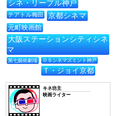
シネ・リーブル神戸
テアトル梅田
京都シネマ
元町映画館
大阪ステーションシティシネ
マ
ＯＳシネマズミント神戸
第七藝術劇場
Ｔ・ジョイ京都
キネ坊主
映画ライター