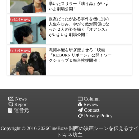
暴いたスリラー『嗤う蟲』がいよ
いよ劇場公開！
6343
View
親友だったがある事件を機に別の
人生を歩み、やがて敵対関係にな
った２人の姿を描く『オアシス』
がいよいよ劇場公開！
6169
View
戦闘本能を研ぎ澄ませろ！映画
『RE:BORN リボーン』公開！ワー
クショップ＆舞台挨拶開催！
News
Column
Report
Review
Contact
運営元
Privacy Policy
Copyright © 2016-2026CineBoze 関西の映画シーンを伝えるサイ
ト|キネ坊主