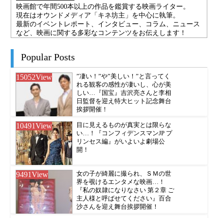
映画館で年間500本以上の作品を鑑賞する映画ライター。
現在はオウンドメディア「キネ坊主」を中心に執筆。
最新のイベントレポート、インタビュー、コラム、ニュース
など、映画に関する多彩なコンテンツをお伝えします！
Popular Posts
15052
View
”凄い！”や”美しい！”と言ってく
れる観客の感性が凄いし、心が美
しい…『国宝』吉沢亮さんと李相
日監督を迎え特大ヒット記念舞台
挨拶開催！
10491
View
目に見えるものが真実とは限らな
い…！『コンフィデンスマンJP プ
リンセス編』がいよいよ劇場公
開！
9491
View
女の子が綺麗に撮られ、ＳＭの世
界を覗けるエンタメな映画…！
『私の奴隷になりなさい 第２章 ご
主人様と呼ばせてください』百合
沙さんを迎え舞台挨拶開催！