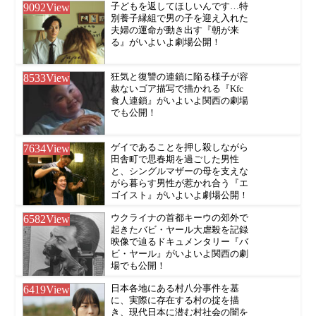
9092
View
子どもを返してほしいんです…特
別養子縁組で男の子を迎え入れた
夫婦の運命が動き出す『朝が来
る』がいよいよ劇場公開！
8533
View
狂気と復讐の連鎖に陥る様子が容
赦ないゴア描写で描かれる『Kfc
食人連鎖』がいよいよ関西の劇場
でも公開！
7634
View
ゲイであることを押し殺しながら
田舎町で思春期を過ごした男性
と、シングルマザーの母を支えな
がら暮らす男性が惹かれ合う『エ
ゴイスト』がいよいよ劇場公開！
6582
View
ウクライナの首都キーウの郊外で
起きたバビ・ヤール大虐殺を記録
映像で辿るドキュメンタリー『バ
ビ・ヤール』がいよいよ関西の劇
場でも公開！
6419
View
日本各地にある村八分事件を基
に、実際に存在する村の掟を描
き、現代日本に潜む村社会の闇を