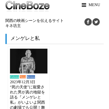
MENU
関西の映画シーンを伝えるサイト
キネ坊主
メンゲレと私
News
Review
Column
2023年12月3日
“死の天使”に寵愛さ
れた男が真の地獄を
語る『メンゲレと
私』がいよいよ関西
の劇場でも公開！舞