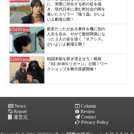
に、実際に存在する村の掟を描
き、現代日本に潜む村社会の闇を
暴いたスリラー『嗤う蟲』がいよ
いよ劇場公開！
6343
View
親友だったがある事件を機に別の
人生を歩み、やがて敵対関係にな
った２人の姿を描く『オアシス』
がいよいよ劇場公開！
6169
View
戦闘本能を研ぎ澄ませろ！映画
『RE:BORN リボーン』公開！ワー
クショップ＆舞台挨拶開催！
News
Column
Report
Review
Contact
運営元
Privacy Policy