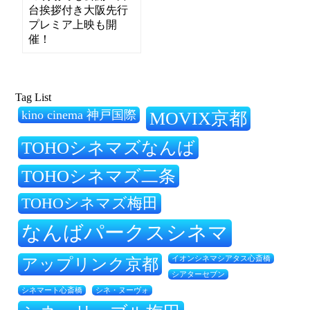
台挨拶付き大阪先行
プレミア上映も開
催！
Tag List
kino cinema 神戸国際
MOVIX京都
TOHOシネマズなんば
TOHOシネマズ二条
TOHOシネマズ梅田
なんばパークスシネマ
アップリンク京都
イオンシネマシアタス心斎橋
シアターセブン
シネ・ヌーヴォ
シネマート心斎橋