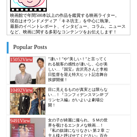
映画館で年間500本以上の作品を鑑賞する映画ライター。
現在はオウンドメディア「キネ坊主」を中心に執筆。
最新のイベントレポート、インタビュー、コラム、ニュース
など、映画に関する多彩なコンテンツをお伝えします！
Popular Posts
15052
View
”凄い！”や”美しい！”と言ってく
れる観客の感性が凄いし、心が美
しい…『国宝』吉沢亮さんと李相
日監督を迎え特大ヒット記念舞台
挨拶開催！
10492
View
目に見えるものが真実とは限らな
い…！『コンフィデンスマンJP プ
リンセス編』がいよいよ劇場公
開！
9491
View
女の子が綺麗に撮られ、ＳＭの世
界を覗けるエンタメな映画…！
『私の奴隷になりなさい 第２章 ご
主人様と呼ばせてください』百合