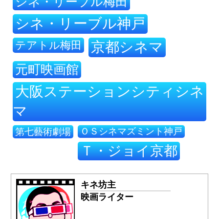
シネ・リーブル梅田
シネ・リーブル神戸
テアトル梅田
京都シネマ
元町映画館
大阪ステーションシティシネ
マ
ＯＳシネマズミント神戸
第七藝術劇場
Ｔ・ジョイ京都
キネ坊主
映画ライター