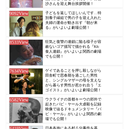
沙さんを迎え舞台挨拶開催！
9092
View
子どもを返してほしいんです…特
別養子縁組で男の子を迎え入れた
夫婦の運命が動き出す『朝が来
る』がいよいよ劇場公開！
8533
View
狂気と復讐の連鎖に陥る様子が容
赦ないゴア描写で描かれる『Kfc
食人連鎖』がいよいよ関西の劇場
でも公開！
7634
View
ゲイであることを押し殺しながら
田舎町で思春期を過ごした男性
と、シングルマザーの母を支えな
がら暮らす男性が惹かれ合う『エ
ゴイスト』がいよいよ劇場公開！
6582
View
ウクライナの首都キーウの郊外で
起きたバビ・ヤール大虐殺を記録
映像で辿るドキュメンタリー『バ
ビ・ヤール』がいよいよ関西の劇
場でも公開！
6419
View
日本各地にある村八分事件を基