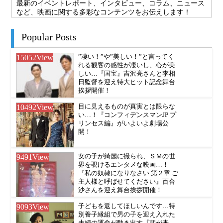
最新のイベントレポート、インタビュー、コラム、ニュース
など、映画に関する多彩なコンテンツをお伝えします！
Popular Posts
15052
View
”凄い！”や”美しい！”と言ってく
れる観客の感性が凄いし、心が美
しい…『国宝』吉沢亮さんと李相
日監督を迎え特大ヒット記念舞台
挨拶開催！
10492
View
目に見えるものが真実とは限らな
い…！『コンフィデンスマンJP プ
リンセス編』がいよいよ劇場公
開！
9491
View
女の子が綺麗に撮られ、ＳＭの世
界を覗けるエンタメな映画…！
『私の奴隷になりなさい 第２章 ご
主人様と呼ばせてください』百合
沙さんを迎え舞台挨拶開催！
9093
View
子どもを返してほしいんです…特
別養子縁組で男の子を迎え入れた
夫婦の運命が動き出す『朝が来