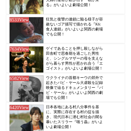
る』がいよいよ劇場公開！
8533
View
狂気と復讐の連鎖に陥る様子が容
赦ないゴア描写で描かれる『Kfc
食人連鎖』がいよいよ関西の劇場
でも公開！
7634
View
ゲイであることを押し殺しながら
田舎町で思春期を過ごした男性
と、シングルマザーの母を支えな
がら暮らす男性が惹かれ合う『エ
ゴイスト』がいよいよ劇場公開！
6582
View
ウクライナの首都キーウの郊外で
起きたバビ・ヤール大虐殺を記録
映像で辿るドキュメンタリー『バ
ビ・ヤール』がいよいよ関西の劇
場でも公開！
6420
View
日本各地にある村八分事件を基
に、実際に存在する村の掟を描
き、現代日本に潜む村社会の闇を
暴いたスリラー『嗤う蟲』がいよ
いよ劇場公開！