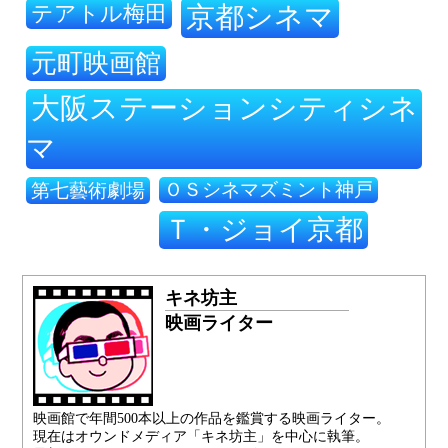
テアトル梅田
京都シネマ
元町映画館
大阪ステーションシティシネ
マ
ＯＳシネマズミント神戸
第七藝術劇場
Ｔ・ジョイ京都
キネ坊主
映画ライター
映画館で年間500本以上の作品を鑑賞する映画ライター。
現在はオウンドメディア「キネ坊主」を中心に執筆。