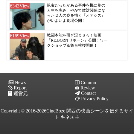
6343
View
親友だったがある事件を機に別の
人生を歩み、やがて敵対関係にな
った２人の姿を描く『オアシス』
がいよいよ劇場公開！
6169
View
戦闘本能を研ぎ澄ませろ！映画
『RE:BORN リボーン』公開！ワー
クショップ＆舞台挨拶開催！
News
Column
Report
Review
Contact
運営元
Privacy Policy
Copyright © 2016-2026CineBoze 関西の映画シーンを伝えるサイ
ト|キネ坊主