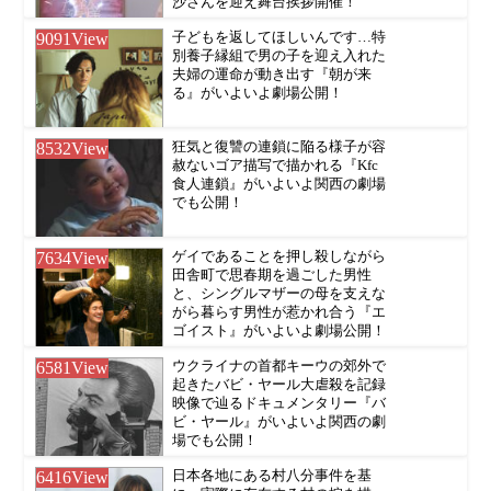
沙さんを迎え舞台挨拶開催！
9091
View
子どもを返してほしいんです…特
別養子縁組で男の子を迎え入れた
夫婦の運命が動き出す『朝が来
る』がいよいよ劇場公開！
8532
View
狂気と復讐の連鎖に陥る様子が容
赦ないゴア描写で描かれる『Kfc
食人連鎖』がいよいよ関西の劇場
でも公開！
7634
View
ゲイであることを押し殺しながら
田舎町で思春期を過ごした男性
と、シングルマザーの母を支えな
がら暮らす男性が惹かれ合う『エ
ゴイスト』がいよいよ劇場公開！
6581
View
ウクライナの首都キーウの郊外で
起きたバビ・ヤール大虐殺を記録
映像で辿るドキュメンタリー『バ
ビ・ヤール』がいよいよ関西の劇
場でも公開！
6416
View
日本各地にある村八分事件を基