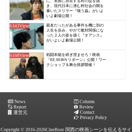
に、実際に存在する村の掟を描
き、現代日本に潜む村社会の闇を
暴いたスリラー『嗤う蟲』がいよ
いよ劇場公開！
6343
View
親友だったがある事件を機に別の
人生を歩み、やがて敵対関係にな
った２人の姿を描く『オアシス』
がいよいよ劇場公開！
6168
View
戦闘本能を研ぎ澄ませろ！映画
『RE:BORN リボーン』公開！ワー
クショップ＆舞台挨拶開催！
News
Column
Report
Review
Contact
運営元
Privacy Policy
Copyright © 2016-2026CineBoze 関西の映画シーンを伝えるサイ