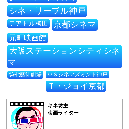
シネ・リーブル神戸
テアトル梅田
京都シネマ
元町映画館
大阪ステーションシティシネ
マ
ＯＳシネマズミント神戸
第七藝術劇場
Ｔ・ジョイ京都
キネ坊主
映画ライター