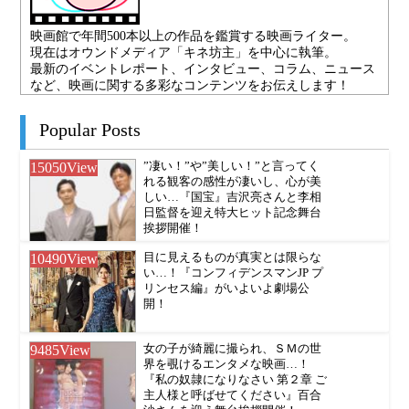
映画館で年間500本以上の作品を鑑賞する映画ライター。
現在はオウンドメディア「キネ坊主」を中心に執筆。
最新のイベントレポート、インタビュー、コラム、ニュース
など、映画に関する多彩なコンテンツをお伝えします！
Popular Posts
15050
View
”凄い！”や”美しい！”と言ってく
れる観客の感性が凄いし、心が美
しい…『国宝』吉沢亮さんと李相
日監督を迎え特大ヒット記念舞台
挨拶開催！
10490
View
目に見えるものが真実とは限らな
い…！『コンフィデンスマンJP プ
リンセス編』がいよいよ劇場公
開！
9485
View
女の子が綺麗に撮られ、ＳＭの世
界を覗けるエンタメな映画…！
『私の奴隷になりなさい 第２章 ご
主人様と呼ばせてください』百合