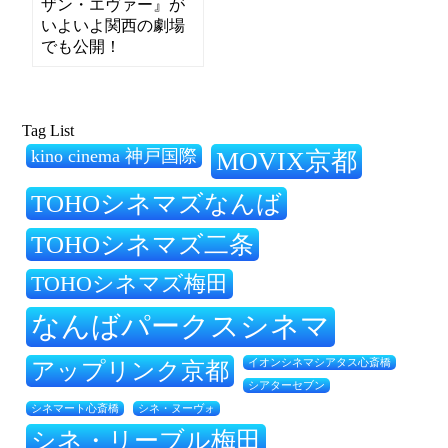
ザン・エヴァー』が
いよいよ関西の劇場
でも公開！
Tag List
kino cinema 神戸国際
MOVIX京都
TOHOシネマズなんば
TOHOシネマズ二条
TOHOシネマズ梅田
なんばパークスシネマ
アップリンク京都
イオンシネマシアタス心斎橋
シアターセブン
シネ・ヌーヴォ
シネマート心斎橋
シネ・リーブル梅田