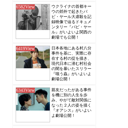
6582
View
ウクライナの首都キー
ウの郊外で起きたバ
ビ・ヤール大虐殺を記
録映像で辿るドキュメ
ンタリー『バビ・ヤー
ル』がいよいよ関西の
劇場でも公開！
6419
View
日本各地にある村八分
事件を基に、実際に存
在する村の掟を描き、
現代日本に潜む村社会
の闇を暴いたスリラー
『嗤う蟲』がいよいよ
劇場公開！
6343
View
親友だったがある事件
を機に別の人生を歩
み、やがて敵対関係に
なった２人の姿を描く
『オアシス』がいよい
よ劇場公開！