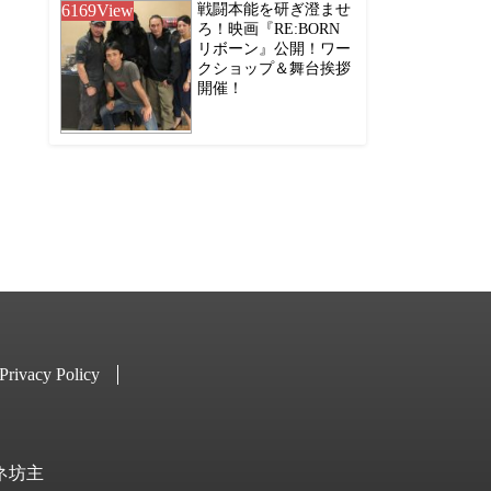
6169
View
戦闘本能を研ぎ澄ませ
ろ！映画『RE:BORN
リボーン』公開！ワー
クショップ＆舞台挨拶
開催！
Privacy Policy
キネ坊主