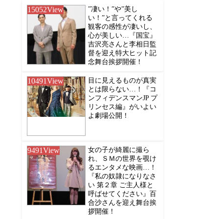
15052
View
”凄い！”や”美し
い！”と言ってくれる
観客の感性が凄いし、
心が美しい…『国宝』
吉沢亮さんと李相日監
督を迎え特大ヒット記
念舞台挨拶開催！
10491
View
目に見えるものが真実
とは限らない…！『コ
ンフィデンスマンJP プ
リンセス編』がいよい
よ劇場公開！
9491
View
女の子が綺麗に撮ら
れ、ＳＭの世界を覗け
るエンタメな映画…！
『私の奴隷になりなさ
い 第２章 ご主人様と
呼ばせてください』百
合沙さんを迎え舞台挨
拶開催！