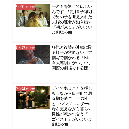
9091
View
子どもを返してほしい
んです…特別養子縁組
で男の子を迎え入れた
夫婦の運命が動き出す
『朝が来る』がいよい
よ劇場公開！
8533
View
狂気と復讐の連鎖に陥
る様子が容赦ないゴア
描写で描かれる『Kfc
食人連鎖』がいよいよ
関西の劇場でも公開！
7634
View
ゲイであることを押し
殺しながら田舎町で思
春期を過ごした男性
と、シングルマザーの
母を支えながら暮らす
男性が惹かれ合う『エ
ゴイスト』がいよいよ
劇場公開！