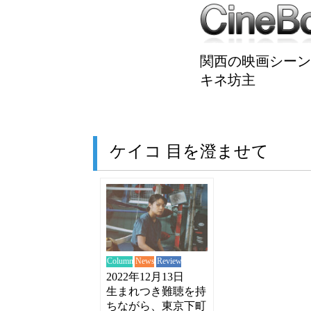
関西の映画シーン
キネ坊主
ケイコ 目を澄ませて
News
Review
Column
2022年12月13日
生まれつき難聴を持
ちながら、東京下町