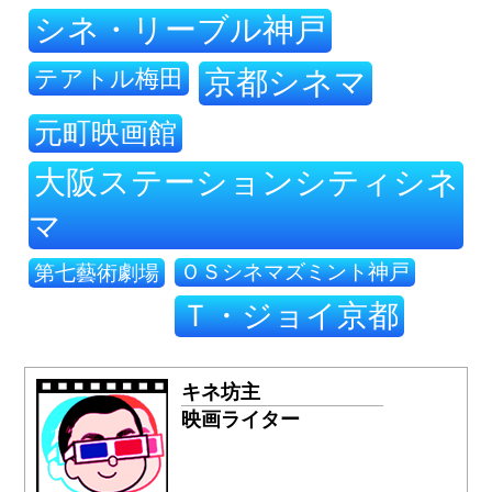
シネ・リーブル神戸
テアトル梅田
京都シネマ
元町映画館
大阪ステーションシティシネ
マ
ＯＳシネマズミント神戸
第七藝術劇場
Ｔ・ジョイ京都
キネ坊主
映画ライター