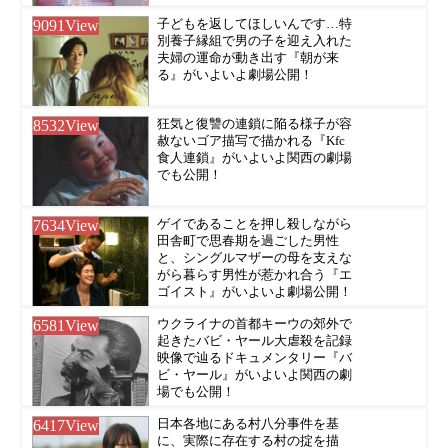
9091
View
子どもを返してほしいんです…特
別養子縁組で男の子を迎え入れた
夫婦の運命が動き出す『朝が来
る』がいよいよ劇場公開！
8532
View
狂気と復讐の連鎖に陥る様子が容
赦ないゴア描写で描かれる『Kfc
食人連鎖』がいよいよ関西の劇場
でも公開！
7634
View
ゲイであることを押し殺しながら
田舎町で思春期を過ごした男性
と、シングルマザーの母を支えな
がら暮らす男性が惹かれ合う『エ
ゴイスト』がいよいよ劇場公開！
6581
View
ウクライナの首都キーウの郊外で
起きたバビ・ヤール大虐殺を記録
映像で辿るドキュメンタリー『バ
ビ・ヤール』がいよいよ関西の劇
場でも公開！
6417
View
日本各地にある村八分事件を基
に、実際に存在する村の掟を描