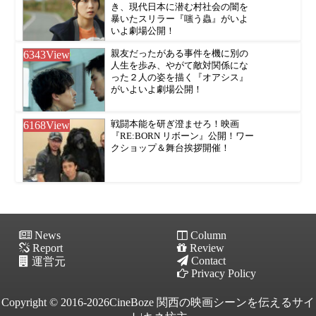
き、現代日本に潜む村社会の闇を
暴いたスリラー『嗤う蟲』がいよ
いよ劇場公開！
6343
View
親友だったがある事件を機に別の
人生を歩み、やがて敵対関係にな
った２人の姿を描く『オアシス』
がいよいよ劇場公開！
6168
View
戦闘本能を研ぎ澄ませろ！映画
『RE:BORN リボーン』公開！ワー
クショップ＆舞台挨拶開催！
News
Column
Report
Review
Contact
運営元
Privacy Policy
Copyright © 2016-2026CineBoze 関西の映画シーンを伝えるサイ