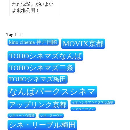
れた沈黙』がいよい
よ劇場公開！
Tag List
kino cinema 神戸国際
MOVIX京都
TOHOシネマズなんば
TOHOシネマズ二条
TOHOシネマズ梅田
なんばパークスシネマ
アップリンク京都
イオンシネマシアタス心斎橋
シアターセブン
シネ・ヌーヴォ
シネマート心斎橋
シネ・リーブル梅田