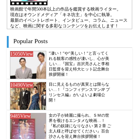
映画館で年間500本以上の作品を鑑賞する映画ライター。
現在はオウンドメディア「キネ坊主」を中心に執筆。
最新のイベントレポート、インタビュー、コラム、ニュース
など、映画に関する多彩なコンテンツをお伝えします！
Popular Posts
15050
View
”凄い！”や”美しい！”と言ってく
れる観客の感性が凄いし、心が美
しい…『国宝』吉沢亮さんと李相
日監督を迎え特大ヒット記念舞台
挨拶開催！
10490
View
目に見えるものが真実とは限らな
い…！『コンフィデンスマンJP プ
リンセス編』がいよいよ劇場公
開！
9485
View
女の子が綺麗に撮られ、ＳＭの世
界を覗けるエンタメな映画…！
『私の奴隷になりなさい 第２章 ご
主人様と呼ばせてください』百合
沙さんを迎え舞台挨拶開催！