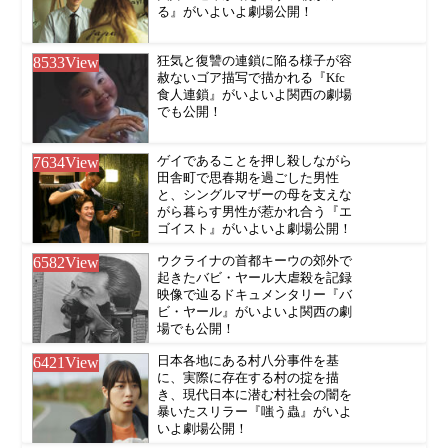
る』がいよいよ劇場公開！
8533
View
狂気と復讐の連鎖に陥る様子が容
赦ないゴア描写で描かれる『Kfc
食人連鎖』がいよいよ関西の劇場
でも公開！
7634
View
ゲイであることを押し殺しながら
田舎町で思春期を過ごした男性
と、シングルマザーの母を支えな
がら暮らす男性が惹かれ合う『エ
ゴイスト』がいよいよ劇場公開！
6582
View
ウクライナの首都キーウの郊外で
起きたバビ・ヤール大虐殺を記録
映像で辿るドキュメンタリー『バ
ビ・ヤール』がいよいよ関西の劇
場でも公開！
6421
View
日本各地にある村八分事件を基
に、実際に存在する村の掟を描
き、現代日本に潜む村社会の闇を
暴いたスリラー『嗤う蟲』がいよ
いよ劇場公開！