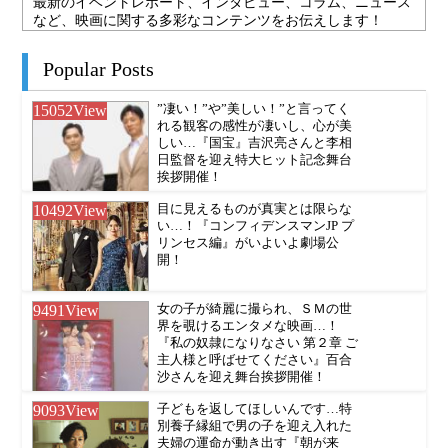
最新のイベントレポート、インタビュー、コラム、ニュース
など、映画に関する多彩なコンテンツをお伝えします！
Popular Posts
15052
View
”凄い！”や”美しい！”と言ってく
れる観客の感性が凄いし、心が美
しい…『国宝』吉沢亮さんと李相
日監督を迎え特大ヒット記念舞台
挨拶開催！
10492
View
目に見えるものが真実とは限らな
い…！『コンフィデンスマンJP プ
リンセス編』がいよいよ劇場公
開！
9491
View
女の子が綺麗に撮られ、ＳＭの世
界を覗けるエンタメな映画…！
『私の奴隷になりなさい 第２章 ご
主人様と呼ばせてください』百合
沙さんを迎え舞台挨拶開催！
9093
View
子どもを返してほしいんです…特
別養子縁組で男の子を迎え入れた
夫婦の運命が動き出す『朝が来