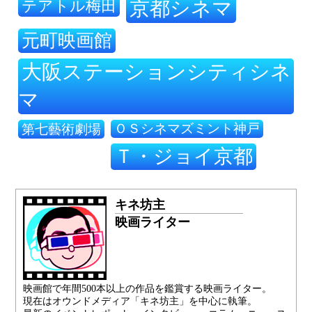
テアトル梅田
京都シネマ
元町映画館
大阪ステーションシティシネ
マ
ＯＳシネマズミント神戸
第七藝術劇場
Ｔ・ジョイ京都
キネ坊主
映画ライター
映画館で年間500本以上の作品を鑑賞する映画ライター。
現在はオウンドメディア「キネ坊主」を中心に執筆。