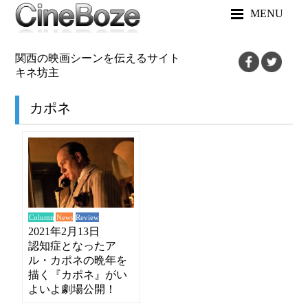
MENU
関西の映画シーンを伝えるサイト
キネ坊主
カポネ
News
Review
Column
2021年2月13日
認知症となったア
ル・カポネの晩年を
描く『カポネ』がい
よいよ劇場公開！