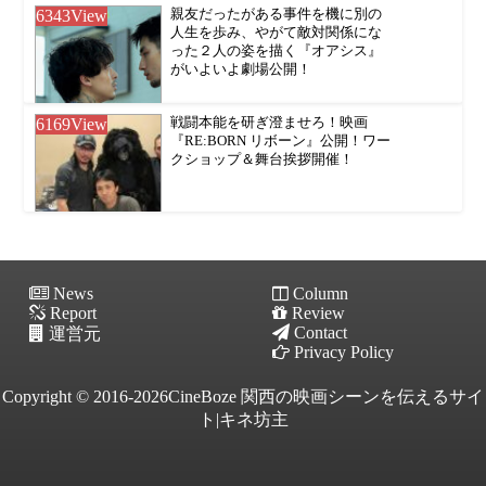
6343
View
親友だったがある事件を機に別の
人生を歩み、やがて敵対関係にな
った２人の姿を描く『オアシス』
がいよいよ劇場公開！
6169
View
戦闘本能を研ぎ澄ませろ！映画
『RE:BORN リボーン』公開！ワー
クショップ＆舞台挨拶開催！
News
Column
Report
Review
Contact
運営元
Privacy Policy
Copyright © 2016-2026CineBoze 関西の映画シーンを伝えるサイ
ト|キネ坊主