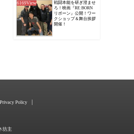
6169
View
戦闘本能を研ぎ澄ませ
ろ！映画『RE:BORN
リボーン』公開！ワー
クショップ＆舞台挨拶
開催！
Privacy Policy
キネ坊主