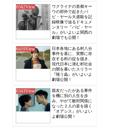
6582
View
ウクライナの首都キー
ウの郊外で起きたバ
ビ・ヤール大虐殺を記
録映像で辿るドキュメ
ンタリー『バビ・ヤー
ル』がいよいよ関西の
劇場でも公開！
6419
View
日本各地にある村八分
事件を基に、実際に存
在する村の掟を描き、
現代日本に潜む村社会
の闇を暴いたスリラー
『嗤う蟲』がいよいよ
劇場公開！
6343
View
親友だったがある事件
を機に別の人生を歩
み、やがて敵対関係に
なった２人の姿を描く
『オアシス』がいよい
よ劇場公開！