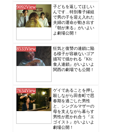
9092
View
子どもを返してほしい
んです…特別養子縁組
で男の子を迎え入れた
夫婦の運命が動き出す
『朝が来る』がいよい
よ劇場公開！
8533
View
狂気と復讐の連鎖に陥
る様子が容赦ないゴア
描写で描かれる『Kfc
食人連鎖』がいよいよ
関西の劇場でも公開！
7634
View
ゲイであることを押し
殺しながら田舎町で思
春期を過ごした男性
と、シングルマザーの
母を支えながら暮らす
男性が惹かれ合う『エ
ゴイスト』がいよいよ
劇場公開！