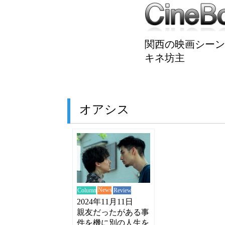
関西の映画シーン
キネ坊主
オアシス
News
Review
Column
2024年11月11日
親友だったがある事
件を機に別の人生を