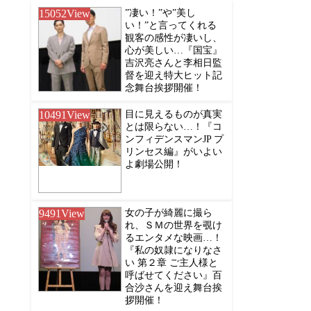
15052
View
”凄い！”や”美し
い！”と言ってくれる
観客の感性が凄いし、
心が美しい…『国宝』
吉沢亮さんと李相日監
督を迎え特大ヒット記
念舞台挨拶開催！
10491
View
目に見えるものが真実
とは限らない…！『コ
ンフィデンスマンJP プ
リンセス編』がいよい
よ劇場公開！
9491
View
女の子が綺麗に撮ら
れ、ＳＭの世界を覗け
るエンタメな映画…！
『私の奴隷になりなさ
い 第２章 ご主人様と
呼ばせてください』百
合沙さんを迎え舞台挨
拶開催！