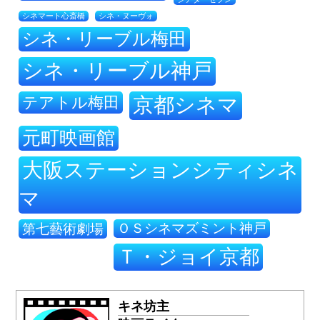
シネ・ヌーヴォ
シネマート心斎橋
シネ・リーブル梅田
シネ・リーブル神戸
テアトル梅田
京都シネマ
元町映画館
大阪ステーションシティシネ
マ
ＯＳシネマズミント神戸
第七藝術劇場
Ｔ・ジョイ京都
キネ坊主