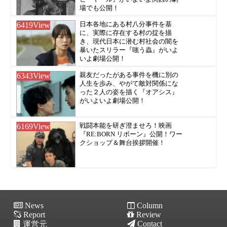
場でも公開！
6419
View
日本各地にある村八分事件を基
に、実際に存在する村の掟を描
き、現代日本に潜む村社会の闇を
暴いたスリラー『嗤う蟲』がいよ
いよ劇場公開！
6343
View
親友だったがある事件を機に別の
人生を歩み、やがて敵対関係にな
った２人の姿を描く『オアシス』
がいよいよ劇場公開！
6169
View
戦闘本能を研ぎ澄ませろ！映画
『RE:BORN リボーン』公開！ワー
クショップ＆舞台挨拶開催！
News
Column
Report
Review
Contact
運営元