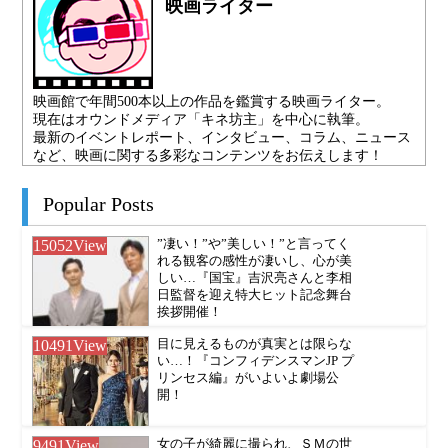
映画ライター
映画館で年間500本以上の作品を鑑賞する映画ライター。
現在はオウンドメディア「キネ坊主」を中心に執筆。
最新のイベントレポート、インタビュー、コラム、ニュース
など、映画に関する多彩なコンテンツをお伝えします！
Popular Posts
15052
View
”凄い！”や”美しい！”と言ってく
れる観客の感性が凄いし、心が美
しい…『国宝』吉沢亮さんと李相
日監督を迎え特大ヒット記念舞台
挨拶開催！
10491
View
目に見えるものが真実とは限らな
い…！『コンフィデンスマンJP プ
リンセス編』がいよいよ劇場公
開！
9491
View
女の子が綺麗に撮られ、ＳＭの世