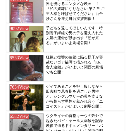
界を覗けるエンタメな映画…！
『私の奴隷になりなさい 第２章 ご
主人様と呼ばせてください』百合
沙さんを迎え舞台挨拶開催！
9092
View
子どもを返してほしいんです…特
別養子縁組で男の子を迎え入れた
夫婦の運命が動き出す『朝が来
る』がいよいよ劇場公開！
8533
View
狂気と復讐の連鎖に陥る様子が容
赦ないゴア描写で描かれる『Kfc
食人連鎖』がいよいよ関西の劇場
でも公開！
7634
View
ゲイであることを押し殺しながら
田舎町で思春期を過ごした男性
と、シングルマザーの母を支えな
がら暮らす男性が惹かれ合う『エ
ゴイスト』がいよいよ劇場公開！
6582
View
ウクライナの首都キーウの郊外で
起きたバビ・ヤール大虐殺を記録
映像で辿るドキュメンタリー『バ
ビ・ヤール』がいよいよ関西の劇