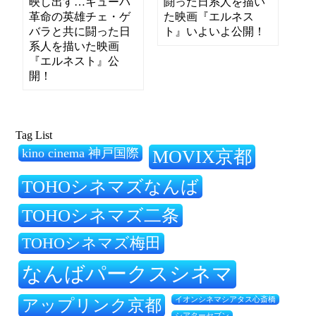
映し出す…キューバ
闘った日系人を描い
革命の英雄チェ・ゲ
た映画『エルネス
バラと共に闘った日
ト』いよいよ公開！
系人を描いた映画
『エルネスト』公
開！
Tag List
kino cinema 神戸国際
MOVIX京都
TOHOシネマズなんば
TOHOシネマズ二条
TOHOシネマズ梅田
なんばパークスシネマ
アップリンク京都
イオンシネマシアタス心斎橋
シアターセブン