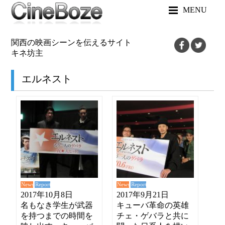
MENU
関西の映画シーンを伝えるサイト
キネ坊主
エルネスト
News
News
Report
Report
2017年10月8日
2017年9月21日
名もなき学生が武器
キューバ革命の英雄
を持つまでの時間を
チェ・ゲバラと共に