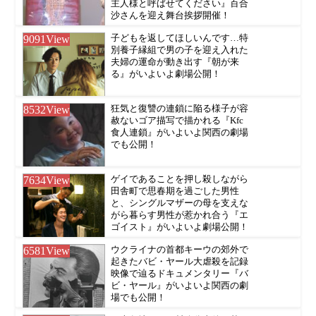
主人様と呼ばせてください』百合
沙さんを迎え舞台挨拶開催！
9091
View
子どもを返してほしいんです…特
別養子縁組で男の子を迎え入れた
夫婦の運命が動き出す『朝が来
る』がいよいよ劇場公開！
8532
View
狂気と復讐の連鎖に陥る様子が容
赦ないゴア描写で描かれる『Kfc
食人連鎖』がいよいよ関西の劇場
でも公開！
7634
View
ゲイであることを押し殺しながら
田舎町で思春期を過ごした男性
と、シングルマザーの母を支えな
がら暮らす男性が惹かれ合う『エ
ゴイスト』がいよいよ劇場公開！
6581
View
ウクライナの首都キーウの郊外で
起きたバビ・ヤール大虐殺を記録
映像で辿るドキュメンタリー『バ
ビ・ヤール』がいよいよ関西の劇
場でも公開！