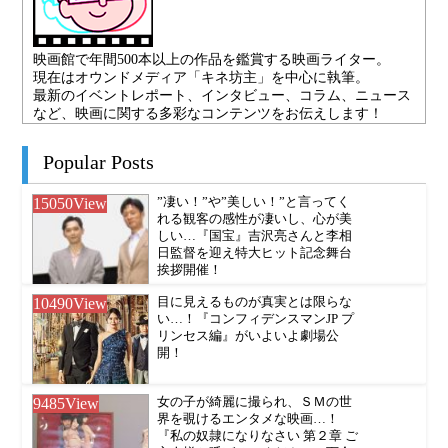
映画館で年間500本以上の作品を鑑賞する映画ライター。
現在はオウンドメディア「キネ坊主」を中心に執筆。
最新のイベントレポート、インタビュー、コラム、ニュース
など、映画に関する多彩なコンテンツをお伝えします！
Popular Posts
15050
View
”凄い！”や”美しい！”と言ってく
れる観客の感性が凄いし、心が美
しい…『国宝』吉沢亮さんと李相
日監督を迎え特大ヒット記念舞台
挨拶開催！
10490
View
目に見えるものが真実とは限らな
い…！『コンフィデンスマンJP プ
リンセス編』がいよいよ劇場公
開！
9485
View
女の子が綺麗に撮られ、ＳＭの世
界を覗けるエンタメな映画…！
『私の奴隷になりなさい 第２章 ご