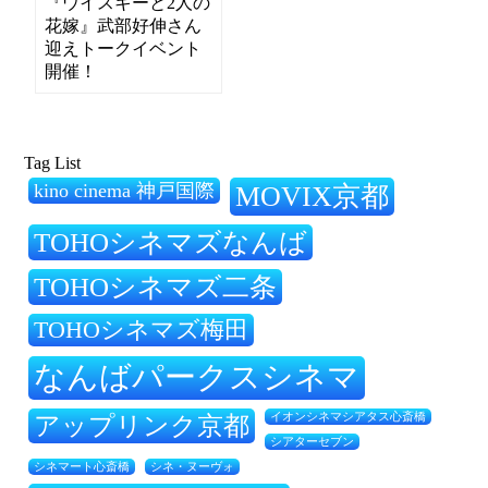
『ウイスキーと2人の
花嫁』武部好伸さん
迎えトークイベント
開催！
Tag List
kino cinema 神戸国際
MOVIX京都
TOHOシネマズなんば
TOHOシネマズ二条
TOHOシネマズ梅田
なんばパークスシネマ
アップリンク京都
イオンシネマシアタス心斎橋
シアターセブン
シネ・ヌーヴォ
シネマート心斎橋