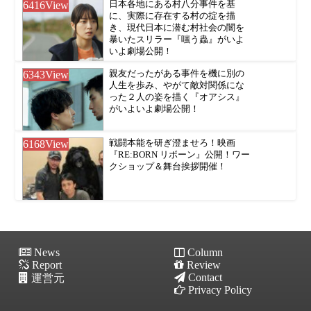
6416
View
日本各地にある村八分事件を基
に、実際に存在する村の掟を描
き、現代日本に潜む村社会の闇を
暴いたスリラー『嗤う蟲』がいよ
いよ劇場公開！
6343
View
親友だったがある事件を機に別の
人生を歩み、やがて敵対関係にな
った２人の姿を描く『オアシス』
がいよいよ劇場公開！
6168
View
戦闘本能を研ぎ澄ませろ！映画
『RE:BORN リボーン』公開！ワー
クショップ＆舞台挨拶開催！
News
Column
Report
Review
Contact
運営元
Privacy Policy