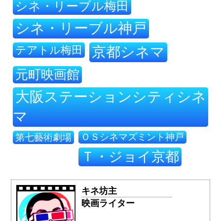
シネ・リーブル梅田
シネ・リーブル神戸
テアトル梅田
京都シネマ
元町映画館
大阪ステーションシティシネ
マ
ＯＳシネマズミント神戸
第七藝術劇場
Ｔ・ジョイ京都
キネ坊主
映画ライター