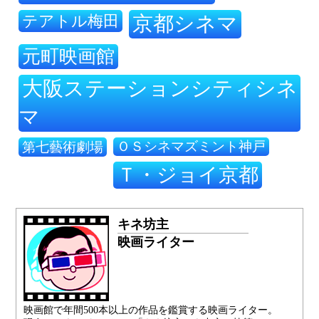
テアトル梅田
京都シネマ
元町映画館
大阪ステーションシティシネ
マ
ＯＳシネマズミント神戸
第七藝術劇場
Ｔ・ジョイ京都
キネ坊主
映画ライター
映画館で年間500本以上の作品を鑑賞する映画ライター。