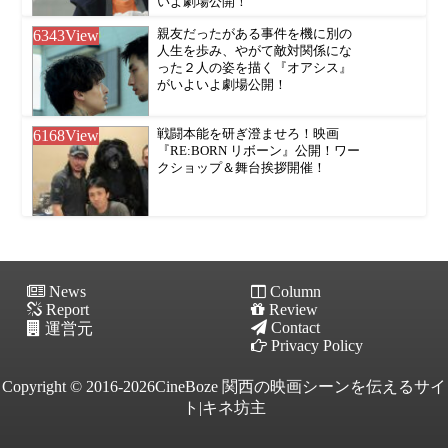
いよ劇場公開！
6343
View
親友だったがある事件を機に別の
人生を歩み、やがて敵対関係にな
った２人の姿を描く『オアシス』
がいよいよ劇場公開！
6168
View
戦闘本能を研ぎ澄ませろ！映画
『RE:BORN リボーン』公開！ワー
クショップ＆舞台挨拶開催！
News
Column
Report
Review
Contact
運営元
Privacy Policy
Copyright © 2016-2026CineBoze 関西の映画シーンを伝えるサイ
ト|キネ坊主