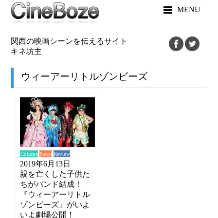
MENU
関西の映画シーンを伝えるサイト
キネ坊主
ウィーアーリトルゾンビーズ
News
Review
Column
2019年6月13日
親を亡くした子供た
ちがバンド結成！
『ウィーアーリトル
ゾンビーズ』がいよ
いよ劇場公開！