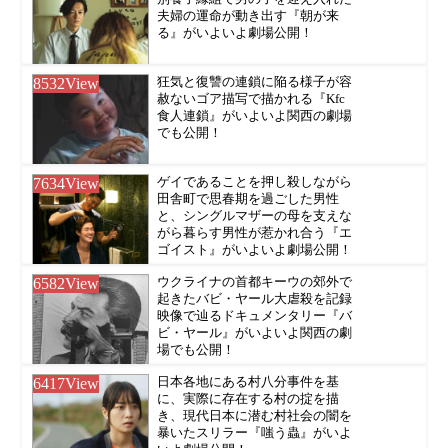
夫婦の運命が動き出す『朝が来
る』がいよいよ劇場公開！
8532
View
狂気と復讐の連鎖に陥る様子が容
赦ないゴア描写で描かれる『Kfc
食人連鎖』がいよいよ関西の劇場
でも公開！
7634
View
ゲイであることを押し殺しながら
田舎町で思春期を過ごした男性
と、シングルマザーの母を支えな
がら暮らす男性が惹かれ合う『エ
ゴイスト』がいよいよ劇場公開！
6582
View
ウクライナの首都キーウの郊外で
起きたバビ・ヤール大虐殺を記録
映像で辿るドキュメンタリー『バ
ビ・ヤール』がいよいよ関西の劇
場でも公開！
6417
View
日本各地にある村八分事件を基
に、実際に存在する村の掟を描
き、現代日本に潜む村社会の闇を
暴いたスリラー『嗤う蟲』がいよ