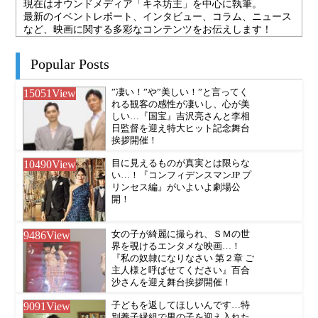
現在はオウンドメディア「キネ坊主」を中心に執筆。
最新のイベントレポート、インタビュー、コラム、ニュース
など、映画に関する多彩なコンテンツをお伝えします！
Popular Posts
15051
View
”凄い！”や”美しい！”と言ってく
れる観客の感性が凄いし、心が美
しい…『国宝』吉沢亮さんと李相
日監督を迎え特大ヒット記念舞台
挨拶開催！
10490
View
目に見えるものが真実とは限らな
い…！『コンフィデンスマンJP プ
リンセス編』がいよいよ劇場公
開！
9486
View
女の子が綺麗に撮られ、ＳＭの世
界を覗けるエンタメな映画…！
『私の奴隷になりなさい 第２章 ご
主人様と呼ばせてください』百合
沙さんを迎え舞台挨拶開催！
9091
View
子どもを返してほしいんです…特
別養子縁組で男の子を迎え入れた