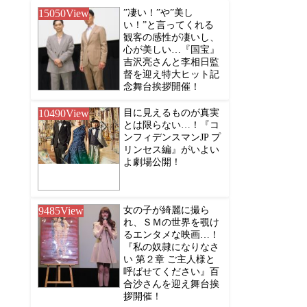
15050
View
”凄い！”や”美し
い！”と言ってくれる
観客の感性が凄いし、
心が美しい…『国宝』
吉沢亮さんと李相日監
督を迎え特大ヒット記
念舞台挨拶開催！
10490
View
目に見えるものが真実
とは限らない…！『コ
ンフィデンスマンJP プ
リンセス編』がいよい
よ劇場公開！
9485
View
女の子が綺麗に撮ら
れ、ＳＭの世界を覗け
るエンタメな映画…！
『私の奴隷になりなさ
い 第２章 ご主人様と
呼ばせてください』百
合沙さんを迎え舞台挨
拶開催！