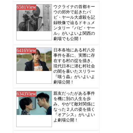
6581
View
ウクライナの首都キー
ウの郊外で起きたバ
ビ・ヤール大虐殺を記
録映像で辿るドキュメ
ンタリー『バビ・ヤー
ル』がいよいよ関西の
劇場でも公開！
6416
View
日本各地にある村八分
事件を基に、実際に存
在する村の掟を描き、
現代日本に潜む村社会
の闇を暴いたスリラー
『嗤う蟲』がいよいよ
劇場公開！
6343
View
親友だったがある事件
を機に別の人生を歩
み、やがて敵対関係に
なった２人の姿を描く
『オアシス』がいよい
よ劇場公開！