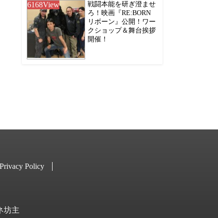
6168
View
戦闘本能を研ぎ澄ませ
ろ！映画『RE:BORN
リボーン』公開！ワー
クショップ＆舞台挨拶
開催！
Privacy Policy
キネ坊主