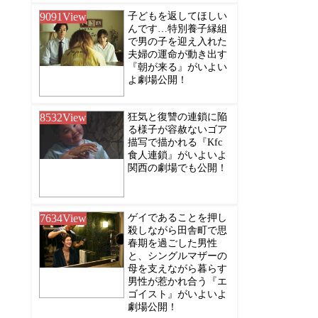
9091
View
子どもを返してほしい
んです…特別養子縁組
で男の子を迎え入れた
夫婦の運命が動き出す
『朝が来る』がいよい
よ劇場公開！
8532
View
狂気と復讐の連鎖に陥
る様子が容赦ないゴア
描写で描かれる『Kfc
食人連鎖』がいよいよ
関西の劇場でも公開！
7634
View
ゲイであることを押し
殺しながら田舎町で思
春期を過ごした男性
と、シングルマザーの
母を支えながら暮らす
男性が惹かれ合う『エ
ゴイスト』がいよいよ
劇場公開！