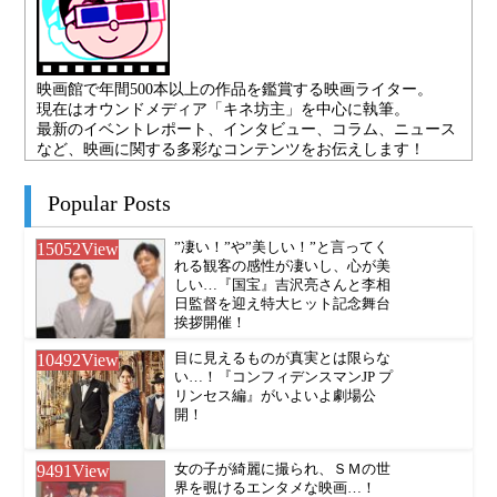
映画館で年間500本以上の作品を鑑賞する映画ライター。
現在はオウンドメディア「キネ坊主」を中心に執筆。
最新のイベントレポート、インタビュー、コラム、ニュース
など、映画に関する多彩なコンテンツをお伝えします！
Popular Posts
15052
View
”凄い！”や”美しい！”と言ってく
れる観客の感性が凄いし、心が美
しい…『国宝』吉沢亮さんと李相
日監督を迎え特大ヒット記念舞台
挨拶開催！
10492
View
目に見えるものが真実とは限らな
い…！『コンフィデンスマンJP プ
リンセス編』がいよいよ劇場公
開！
9491
View
女の子が綺麗に撮られ、ＳＭの世
界を覗けるエンタメな映画…！