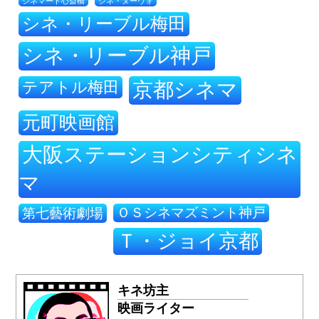
シネ・ヌーヴォ
シネマート心斎橋
シネ・リーブル梅田
シネ・リーブル神戸
テアトル梅田
京都シネマ
元町映画館
大阪ステーションシティシネ
マ
ＯＳシネマズミント神戸
第七藝術劇場
Ｔ・ジョイ京都
キネ坊主
映画ライター