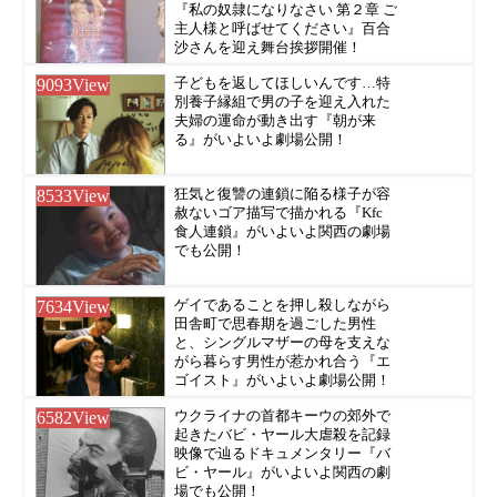
『私の奴隷になりなさい 第２章 ご
主人様と呼ばせてください』百合
沙さんを迎え舞台挨拶開催！
9093
View
子どもを返してほしいんです…特
別養子縁組で男の子を迎え入れた
夫婦の運命が動き出す『朝が来
る』がいよいよ劇場公開！
8533
View
狂気と復讐の連鎖に陥る様子が容
赦ないゴア描写で描かれる『Kfc
食人連鎖』がいよいよ関西の劇場
でも公開！
7634
View
ゲイであることを押し殺しながら
田舎町で思春期を過ごした男性
と、シングルマザーの母を支えな
がら暮らす男性が惹かれ合う『エ
ゴイスト』がいよいよ劇場公開！
6582
View
ウクライナの首都キーウの郊外で
起きたバビ・ヤール大虐殺を記録
映像で辿るドキュメンタリー『バ
ビ・ヤール』がいよいよ関西の劇
場でも公開！