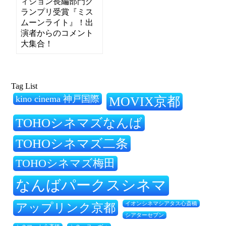
ィション長編部門グ
ランプリ受賞『ミス
ムーンライト』！出
演者からのコメント
大集合！
Tag List
kino cinema 神戸国際
MOVIX京都
TOHOシネマズなんば
TOHOシネマズ二条
TOHOシネマズ梅田
なんばパークスシネマ
アップリンク京都
イオンシネマシアタス心斎橋
シアターセブン