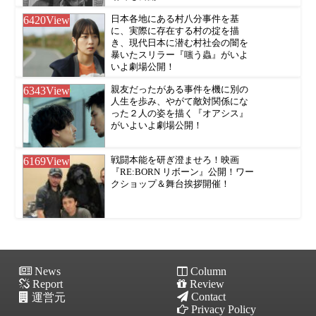
6420
View
日本各地にある村八分事件を基
に、実際に存在する村の掟を描
き、現代日本に潜む村社会の闇を
暴いたスリラー『嗤う蟲』がいよ
いよ劇場公開！
6343
View
親友だったがある事件を機に別の
人生を歩み、やがて敵対関係にな
った２人の姿を描く『オアシス』
がいよいよ劇場公開！
6169
View
戦闘本能を研ぎ澄ませろ！映画
『RE:BORN リボーン』公開！ワー
クショップ＆舞台挨拶開催！
News
Column
Report
Review
Contact
運営元
Privacy Policy