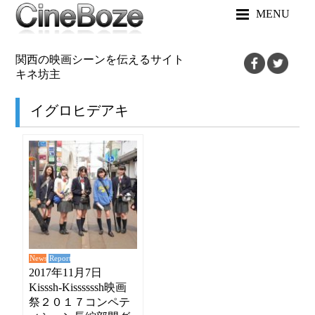
MENU
関西の映画シーンを伝えるサイト
キネ坊主
イグロヒデアキ
News
Report
2017年11月7日
Kisssh-Kissssssh映画
祭２０１７コンペテ