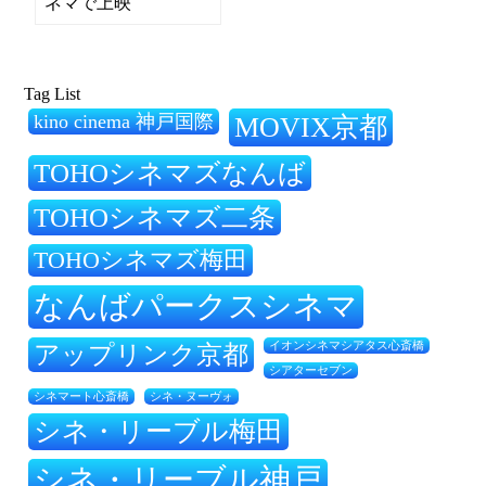
ネマで上映
Tag List
kino cinema 神戸国際
MOVIX京都
TOHOシネマズなんば
TOHOシネマズ二条
TOHOシネマズ梅田
なんばパークスシネマ
アップリンク京都
イオンシネマシアタス心斎橋
シアターセブン
シネ・ヌーヴォ
シネマート心斎橋
シネ・リーブル梅田
シネ・リーブル神戸