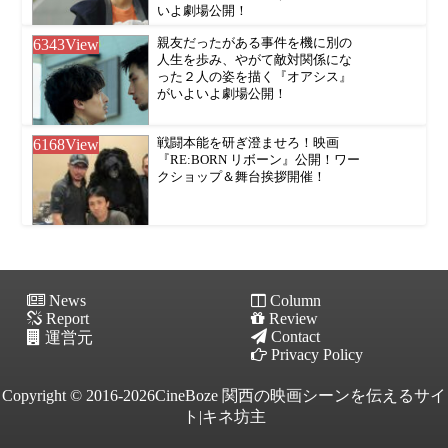
いよ劇場公開！
6343
View
親友だったがある事件を機に別の
人生を歩み、やがて敵対関係にな
った２人の姿を描く『オアシス』
がいよいよ劇場公開！
6168
View
戦闘本能を研ぎ澄ませろ！映画
『RE:BORN リボーン』公開！ワー
クショップ＆舞台挨拶開催！
News
Column
Report
Review
Contact
運営元
Privacy Policy
Copyright © 2016-2026CineBoze 関西の映画シーンを伝えるサイ
ト|キネ坊主