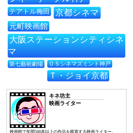
テアトル梅田
京都シネマ
元町映画館
大阪ステーションシティシネ
マ
ＯＳシネマズミント神戸
第七藝術劇場
Ｔ・ジョイ京都
キネ坊主
映画ライター
映画館で年間500本以上の作品を鑑賞する映画ライター。