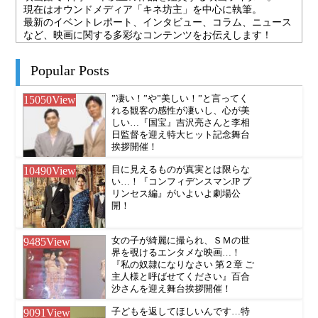
現在はオウンドメディア「キネ坊主」を中心に執筆。
最新のイベントレポート、インタビュー、コラム、ニュース
など、映画に関する多彩なコンテンツをお伝えします！
Popular Posts
15050
View
”凄い！”や”美しい！”と言ってく
れる観客の感性が凄いし、心が美
しい…『国宝』吉沢亮さんと李相
日監督を迎え特大ヒット記念舞台
挨拶開催！
10490
View
目に見えるものが真実とは限らな
い…！『コンフィデンスマンJP プ
リンセス編』がいよいよ劇場公
開！
9485
View
女の子が綺麗に撮られ、ＳＭの世
界を覗けるエンタメな映画…！
『私の奴隷になりなさい 第２章 ご
主人様と呼ばせてください』百合
沙さんを迎え舞台挨拶開催！
9091
View
子どもを返してほしいんです…特