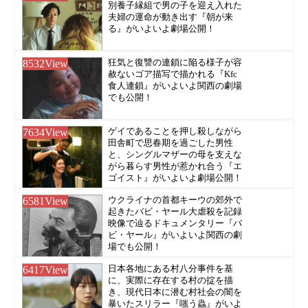
別養子縁組で男の子を迎え入れた
夫婦の運命が動き出す『朝が来
る』がいよいよ劇場公開！
8532
View
狂気と復讐の連鎖に陥る様子が容
赦ないゴア描写で描かれる『Kfc
食人連鎖』がいよいよ関西の劇場
でも公開！
7634
View
ゲイであることを押し殺しながら
田舎町で思春期を過ごした男性
と、シングルマザーの母を支えな
がら暮らす男性が惹かれ合う『エ
ゴイスト』がいよいよ劇場公開！
6581
View
ウクライナの首都キーウの郊外で
起きたバビ・ヤール大虐殺を記録
映像で辿るドキュメンタリー『バ
ビ・ヤール』がいよいよ関西の劇
場でも公開！
6417
View
日本各地にある村八分事件を基
に、実際に存在する村の掟を描
き、現代日本に潜む村社会の闇を
暴いたスリラー『嗤う蟲』がいよ