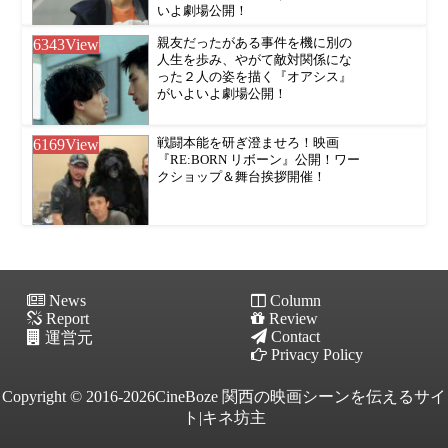
いよ劇場公開！
6343
View
親友だったがある事件を機に別の
人生を歩み、やがて敵対関係にな
った２人の姿を描く『オアシス』
がいよいよ劇場公開！
6169
View
戦闘本能を研ぎ澄ませろ！映画
『RE:BORN リボーン』公開！ワー
クショップ＆舞台挨拶開催！
News
Column
Report
Review
Contact
運営元
Privacy Policy
Copyright © 2016-2026CineBoze 関西の映画シーンを伝えるサイ
ト|キネ坊主