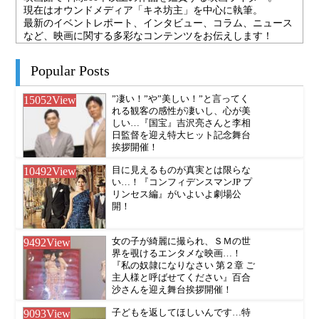
現在はオウンドメディア「キネ坊主」を中心に執筆。
最新のイベントレポート、インタビュー、コラム、ニュース
など、映画に関する多彩なコンテンツをお伝えします！
Popular Posts
15052
View
”凄い！”や”美しい！”と言ってく
れる観客の感性が凄いし、心が美
しい…『国宝』吉沢亮さんと李相
日監督を迎え特大ヒット記念舞台
挨拶開催！
10492
View
目に見えるものが真実とは限らな
い…！『コンフィデンスマンJP プ
リンセス編』がいよいよ劇場公
開！
9492
View
女の子が綺麗に撮られ、ＳＭの世
界を覗けるエンタメな映画…！
『私の奴隷になりなさい 第２章 ご
主人様と呼ばせてください』百合
沙さんを迎え舞台挨拶開催！
9093
View
子どもを返してほしいんです…特