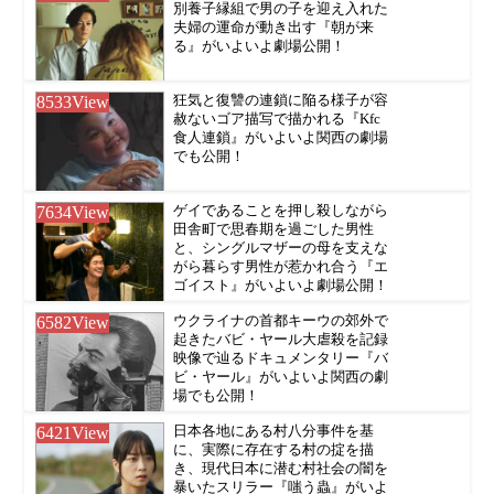
別養子縁組で男の子を迎え入れた
夫婦の運命が動き出す『朝が来
る』がいよいよ劇場公開！
8533
View
狂気と復讐の連鎖に陥る様子が容
赦ないゴア描写で描かれる『Kfc
食人連鎖』がいよいよ関西の劇場
でも公開！
7634
View
ゲイであることを押し殺しながら
田舎町で思春期を過ごした男性
と、シングルマザーの母を支えな
がら暮らす男性が惹かれ合う『エ
ゴイスト』がいよいよ劇場公開！
6582
View
ウクライナの首都キーウの郊外で
起きたバビ・ヤール大虐殺を記録
映像で辿るドキュメンタリー『バ
ビ・ヤール』がいよいよ関西の劇
場でも公開！
6421
View
日本各地にある村八分事件を基
に、実際に存在する村の掟を描
き、現代日本に潜む村社会の闇を
暴いたスリラー『嗤う蟲』がいよ