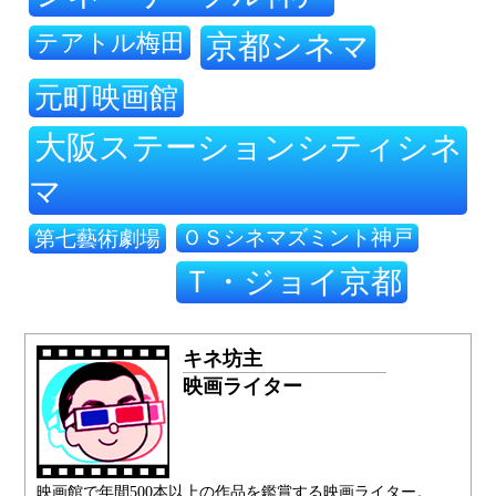
テアトル梅田
京都シネマ
元町映画館
大阪ステーションシティシネ
マ
ＯＳシネマズミント神戸
第七藝術劇場
Ｔ・ジョイ京都
キネ坊主
映画ライター
映画館で年間500本以上の作品を鑑賞する映画ライター。