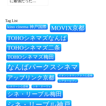
に最強だった…
Tag List
kino cinema 神戸国際
MOVIX京都
TOHOシネマズなんば
TOHOシネマズ二条
TOHOシネマズ梅田
なんばパークスシネマ
アップリンク京都
イオンシネマシアタス心斎橋
シアターセブン
シネ・ヌーヴォ
シネマート心斎橋
シネ・リーブル梅田
シネ・リーブル神戸