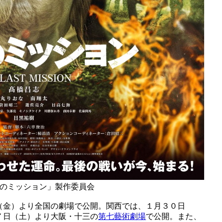
最後のミッション」製作委員会
（金）より全国の劇場で公開。関西では、１月３０日
７日（土）より大阪・十三の
第七藝術劇場
で公開。また、