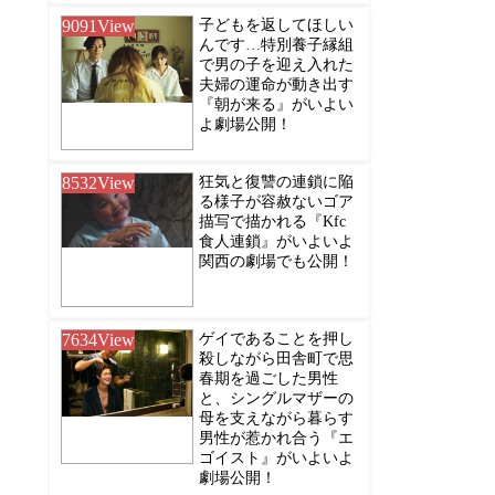
9091
View
子どもを返してほしい
んです…特別養子縁組
で男の子を迎え入れた
夫婦の運命が動き出す
『朝が来る』がいよい
よ劇場公開！
8532
View
狂気と復讐の連鎖に陥
る様子が容赦ないゴア
描写で描かれる『Kfc
食人連鎖』がいよいよ
関西の劇場でも公開！
7634
View
ゲイであることを押し
殺しながら田舎町で思
春期を過ごした男性
と、シングルマザーの
母を支えながら暮らす
男性が惹かれ合う『エ
ゴイスト』がいよいよ
劇場公開！