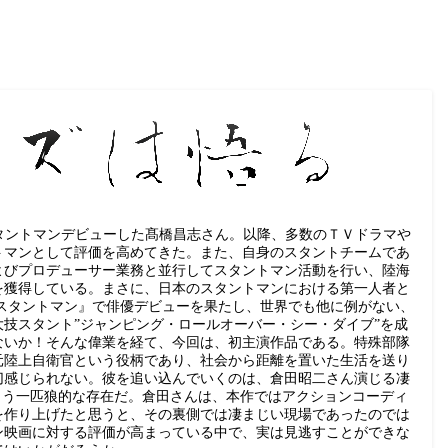
。
スタントマンデビューした髙橋昌志さん。以降、多数のＴＶドラマや
トマンとして評価を高めてきた。また、自身のスタントチームであ
よびプロデューサー業務と並行してスタントマン活動を行い、陸海
を獲得している。まさに、日本のスタントマンにおける第一人者と
トスタントマン』で俳優デビューを果たし、世界でも他に例がない、
技スタント”ジャンピング・ロールオーバー・シー・ダイブ”を成
ないか！そんな偉業を経て、今回は、初主演作品である。特殊部隊
元陸上自衛官という役柄であり、社会から距離を置いた生活を送り
切感じられない。彼を追い込んでいくのは、倉田昭二さん演じる凄
とう一匹狼的な存在だ。倉田さんは、本作ではアクションコーディ
を作り上げたと思うと、その裏側では凄まじい現場であったのでは
ン映画に対する評価が高まっている中で、実は見逃すことができな