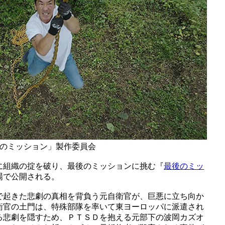
最後のミッション」製作委員会
に組織の掟を破り、最後のミッションに挑む『
最後のミッ
場で公開される。
で起きた悲劇の真相を背負う元自衛官が、巨悪に立ち向か
衛官の土門は、特殊部隊を率いて東ヨーロッパに派遣され
る悲劇を隠すため、ＰＴＳＤを抱える元部下の波岡カズオ