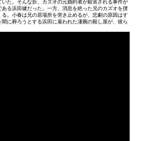
ていた。そんな折、カズオの元婚約者が殺害される事件が
である浜田健だった。一方、消息を絶った兄のカズオを捜
くる。小春は兄の居場所を突き止めるが、悲劇の原因はす
を闇に葬ろうとする浜田に雇われた凄腕の殺し屋が、彼ら