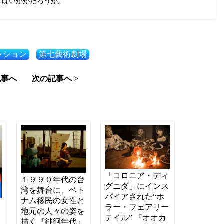
てはいかがだろうか。
ッション
第七藝術劇場
記事へ
次の記事へ >
「コロニア・ディ
１９９０年代の台
グニダ」にインス
湾を舞台に、ベト
パイアされた“ホ
ナム移民の女性と
に
ラー・フェアリー
地元の人々の姿を
ま
テイル” 『オオカ
描く『徘徊年代』