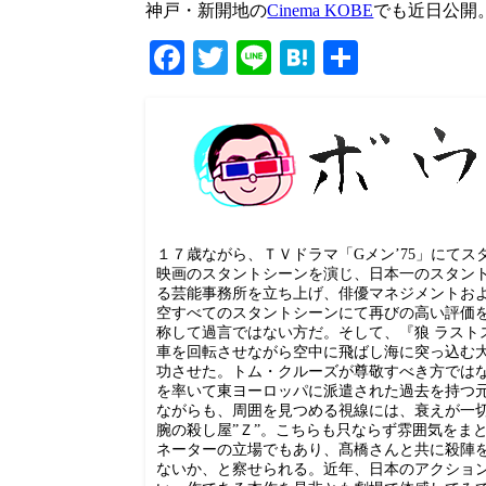
神戸・新開地の
Cinema KOBE
でも近日公開
Facebook
Twitter
Line
Hatena
共
有
１７歳ながら、ＴＶドラマ「Gメン’75」にて
映画のスタントシーンを演じ、日本一のスタン
る芸能事務所を立ち上げ、俳優マネジメントお
空すべてのスタントシーンにて再びの高い評価
称して過言ではない方だ。そして、『狼 ラス
車を回転させながら空中に飛ばし海に突っ込む大
功させた。トム・クルーズが尊敬すべき方では
を率いて東ヨーロッパに派遣された過去を持つ
ながらも、周囲を見つめる視線には、衰えが一
腕の殺し屋”Ｚ”。こちらも只ならず雰囲気をま
ネーターの立場でもあり、髙橋さんと共に殺陣
ないか、と察せられる。近年、日本のアクショ