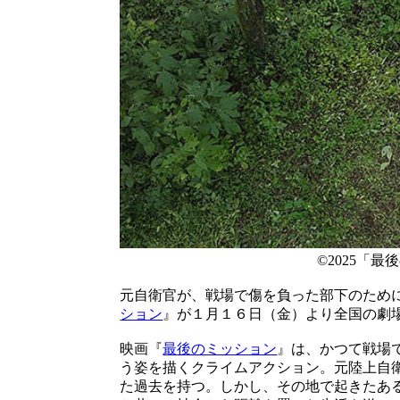
©2025「
元自衛官が、戦場で傷を負った部下のため
ション
』が１月１６日（金）より全国の劇
映画『
最後のミッション
』は、かつて戦場
う姿を描くクライムアクション。元陸上自
た過去を持つ。しかし、その地で起きたあ