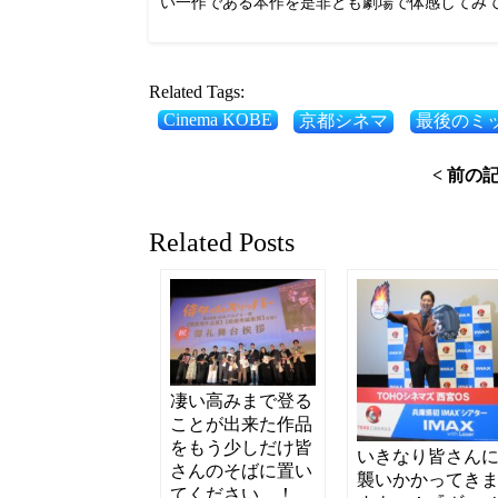
い一作である本作を是非とも劇場で体感してみ
Related Tags:
Cinema KOBE
京都シネマ
最後のミ
< 前の
Related Posts
凄い高みまで登る
ことが出来た作品
をもう少しだけ皆
いきなり皆さん
さんのそばに置い
襲いかかってき
てください…！