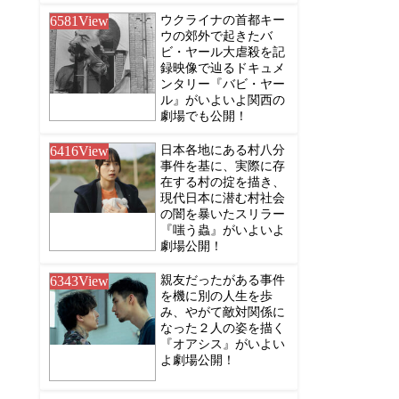
6581
View
ウクライナの首都キー
ウの郊外で起きたバ
ビ・ヤール大虐殺を記
録映像で辿るドキュメ
ンタリー『バビ・ヤー
ル』がいよいよ関西の
劇場でも公開！
6416
View
日本各地にある村八分
事件を基に、実際に存
在する村の掟を描き、
現代日本に潜む村社会
の闇を暴いたスリラー
『嗤う蟲』がいよいよ
劇場公開！
6343
View
親友だったがある事件
を機に別の人生を歩
み、やがて敵対関係に
なった２人の姿を描く
『オアシス』がいよい
よ劇場公開！