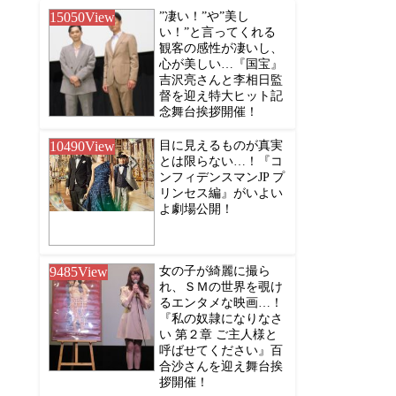
15050
View
”凄い！”や”美し
い！”と言ってくれる
観客の感性が凄いし、
心が美しい…『国宝』
吉沢亮さんと李相日監
督を迎え特大ヒット記
念舞台挨拶開催！
10490
View
目に見えるものが真実
とは限らない…！『コ
ンフィデンスマンJP プ
リンセス編』がいよい
よ劇場公開！
9485
View
女の子が綺麗に撮ら
れ、ＳＭの世界を覗け
るエンタメな映画…！
『私の奴隷になりなさ
い 第２章 ご主人様と
呼ばせてください』百
合沙さんを迎え舞台挨
拶開催！