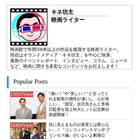
キネ坊主
映画ライター
映画館で年間500本以上の作品を鑑賞する映画ライター。
現在はオウンドメディア「キネ坊主」を中心に執筆。
最新のイベントレポート、インタビュー、コラム、ニュース
など、映画に関する多彩なコンテンツをお伝えします！
Popular Posts
15051
View
”凄い！”や”美しい！”と言ってく
れる観客の感性が凄いし、心が美
しい…『国宝』吉沢亮さんと李相
日監督を迎え特大ヒット記念舞台
挨拶開催！
10490
View
目に見えるものが真実とは限らな
い…！『コンフィデンスマンJP プ
リンセス編』がいよいよ劇場公