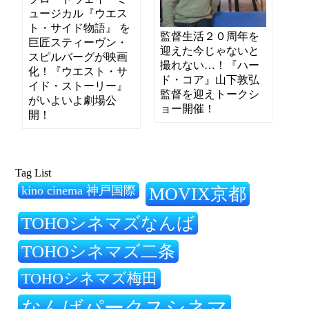
ュージカル『ウエス
ト・サイド物語』 を
監督生活２０周年を
巨匠スティーヴン・
迎えた今じゃないと
スピルバーグが映画
撮れない…！『ハー
化！『ウエスト・サ
ド・コア』山下敦弘
イド・ストーリー』
監督を迎えトークシ
がいよいよ劇場公
ョー開催！
開！
Tag List
kino cinema 神戸国際
MOVIX京都
TOHOシネマズなんば
TOHOシネマズ二条
TOHOシネマズ梅田
なんばパークスシネマ