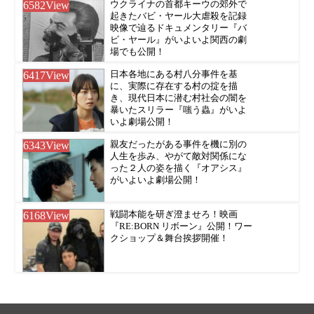
6582
View
ウクライナの首都キーウの郊外で
起きたバビ・ヤール大虐殺を記録
映像で辿るドキュメンタリー『バ
ビ・ヤール』がいよいよ関西の劇
場でも公開！
6417
View
日本各地にある村八分事件を基
に、実際に存在する村の掟を描
き、現代日本に潜む村社会の闇を
暴いたスリラー『嗤う蟲』がいよ
いよ劇場公開！
6343
View
親友だったがある事件を機に別の
人生を歩み、やがて敵対関係にな
った２人の姿を描く『オアシス』
がいよいよ劇場公開！
6168
View
戦闘本能を研ぎ澄ませろ！映画
『RE:BORN リボーン』公開！ワー
クショップ＆舞台挨拶開催！