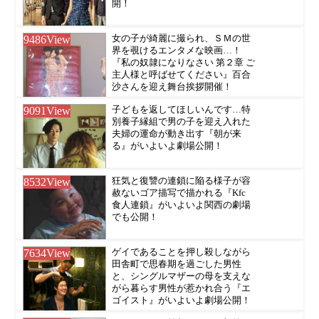
開！
9486
View
女の子が綺麗に撮られ、ＳＭの世
界を覗けるエンタメな映画…！
『私の奴隷になりなさい 第２章 ご
主人様と呼ばせてください』百合
沙さんを迎え舞台挨拶開催！
9091
View
子どもを返してほしいんです…特
別養子縁組で男の子を迎え入れた
夫婦の運命が動き出す『朝が来
る』がいよいよ劇場公開！
8532
View
狂気と復讐の連鎖に陥る様子が容
赦ないゴア描写で描かれる『Kfc
食人連鎖』がいよいよ関西の劇場
でも公開！
7634
View
ゲイであることを押し殺しながら
田舎町で思春期を過ごした男性
と、シングルマザーの母を支えな
がら暮らす男性が惹かれ合う『エ
ゴイスト』がいよいよ劇場公開！