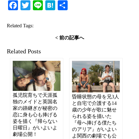
Facebook
Twitter
Line
Hatena
共
有
Related Tags:
< 前の記事へ
Related Posts
孤児院育ちで天涯孤
昏睡状態の母を兄3人
独のメイドと英国名
と自宅で介護する14
家の跡継ぎが秘密の
歳の少年が歌に魅せ
恋に身も心も捧げる
られる姿を描いた
姿を描く『帰らない
『母へ捧げる僕たち
日曜日』がいよいよ
のアリア』がいよい
劇場公開！
よ関西の劇場でも公