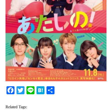
Facebook
Twitter
Line
Hatena
共
有
Related Tags: