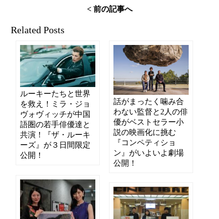
< 前の記事へ
Related Posts
ルーキーたちと世界
話がまったく噛み合
を救え！ミラ・ジョ
わない監督と2人の俳
ヴォヴィッチが中国
優がベストセラー小
語圏の若手俳優達と
説の映画化に挑む
共演！『ザ・ルーキ
『コンペティショ
ーズ』が３日間限定
ン』がいよいよ劇場
公開！
公開！