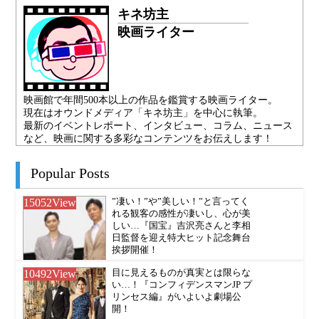
キネ坊主
映画ライター
映画館で年間500本以上の作品を鑑賞する映画ライター。
現在はオウンドメディア「キネ坊主」を中心に執筆。
最新のイベントレポート、インタビュー、コラム、ニュース
など、映画に関する多彩なコンテンツをお伝えします！
Popular Posts
15052
View
”凄い！”や”美しい！”と言ってく
れる観客の感性が凄いし、心が美
しい…『国宝』吉沢亮さんと李相
日監督を迎え特大ヒット記念舞台
挨拶開催！
10492
View
目に見えるものが真実とは限らな
い…！『コンフィデンスマンJP プ
リンセス編』がいよいよ劇場公
開！