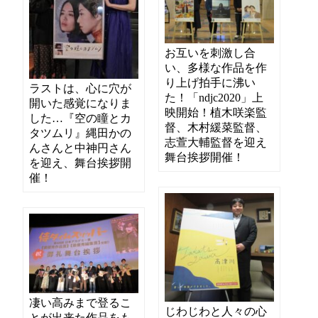
お互いを刺激し合
い、多様な作品を作
り上げ拍手に沸い
ラストは、心に穴が
た！「ndjc2020」上
開いた感覚になりま
映開始！植木咲楽監
した…『空の瞳とカ
督、木村緩菜監督、
タツムリ』縄田かの
志萱大輔監督を迎え
んさんと中神円さん
舞台挨拶開催！
を迎え、舞台挨拶開
催！
凄い高みまで登るこ
じわじわと人々の心
とが出来た作品をも