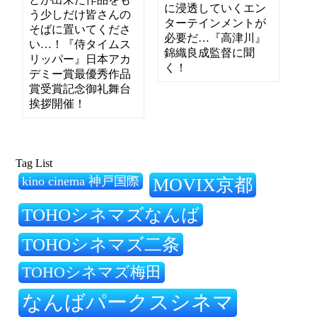
に浸透していくエン
う少しだけ皆さんの
ターテインメントが
そばに置いてくださ
必要だ…『高津川』
い…！『侍タイムス
錦織良成監督に聞
リッパー』日本アカ
く！
デミー賞最優秀作品
賞受賞記念御礼舞台
挨拶開催！
Tag List
kino cinema 神戸国際
MOVIX京都
TOHOシネマズなんば
TOHOシネマズ二条
TOHOシネマズ梅田
なんばパークスシネマ