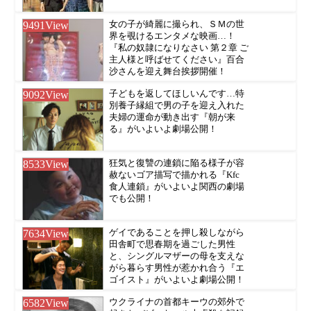
9491
View
女の子が綺麗に撮られ、ＳＭの世
界を覗けるエンタメな映画…！
『私の奴隷になりなさい 第２章 ご
主人様と呼ばせてください』百合
沙さんを迎え舞台挨拶開催！
9092
View
子どもを返してほしいんです…特
別養子縁組で男の子を迎え入れた
夫婦の運命が動き出す『朝が来
る』がいよいよ劇場公開！
8533
View
狂気と復讐の連鎖に陥る様子が容
赦ないゴア描写で描かれる『Kfc
食人連鎖』がいよいよ関西の劇場
でも公開！
7634
View
ゲイであることを押し殺しながら
田舎町で思春期を過ごした男性
と、シングルマザーの母を支えな
がら暮らす男性が惹かれ合う『エ
ゴイスト』がいよいよ劇場公開！
6582
View
ウクライナの首都キーウの郊外で