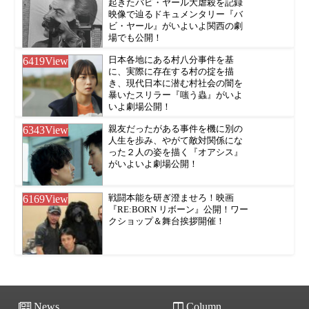
起きたバビ・ヤール大虐殺を記録
映像で辿るドキュメンタリー『バ
ビ・ヤール』がいよいよ関西の劇
場でも公開！
6419
View
日本各地にある村八分事件を基
に、実際に存在する村の掟を描
き、現代日本に潜む村社会の闇を
暴いたスリラー『嗤う蟲』がいよ
いよ劇場公開！
6343
View
親友だったがある事件を機に別の
人生を歩み、やがて敵対関係にな
った２人の姿を描く『オアシス』
がいよいよ劇場公開！
6169
View
戦闘本能を研ぎ澄ませろ！映画
『RE:BORN リボーン』公開！ワー
クショップ＆舞台挨拶開催！
News
Column