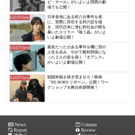
ビ・ヤール』がいよいよ関西の劇
場でも公開！
6419
View
日本各地にある村八分事件を基
に、実際に存在する村の掟を描
き、現代日本に潜む村社会の闇を
暴いたスリラー『嗤う蟲』がいよ
いよ劇場公開！
6343
View
親友だったがある事件を機に別の
人生を歩み、やがて敵対関係にな
った２人の姿を描く『オアシス』
がいよいよ劇場公開！
6169
View
戦闘本能を研ぎ澄ませろ！映画
『RE:BORN リボーン』公開！ワー
クショップ＆舞台挨拶開催！
News
Column
Report
Review