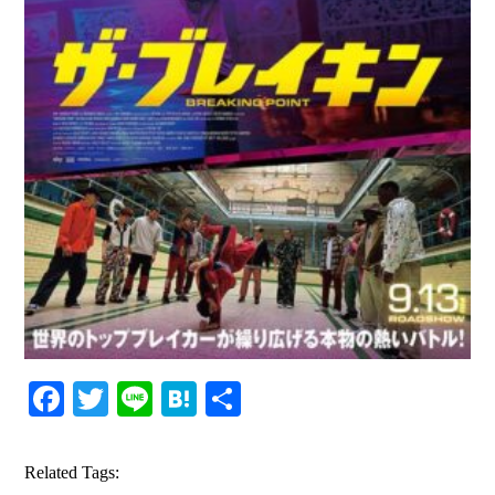
Facebook
Twitter
Line
Hatena
共
有
Related Tags: