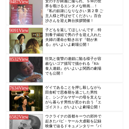
9487
View
女の子が綺麗に撮られ、ＳＭの世
界を覗けるエンタメな映画…！
『私の奴隷になりなさい 第２章 ご
主人様と呼ばせてください』百合
沙さんを迎え舞台挨拶開催！
9091
View
子どもを返してほしいんです…特
別養子縁組で男の子を迎え入れた
夫婦の運命が動き出す『朝が来
る』がいよいよ劇場公開！
8532
View
狂気と復讐の連鎖に陥る様子が容
赦ないゴア描写で描かれる『Kfc
食人連鎖』がいよいよ関西の劇場
でも公開！
7634
View
ゲイであることを押し殺しながら
田舎町で思春期を過ごした男性
と、シングルマザーの母を支えな
がら暮らす男性が惹かれ合う『エ
ゴイスト』がいよいよ劇場公開！
6582
View
ウクライナの首都キーウの郊外で
起きたバビ・ヤール大虐殺を記録
映像で辿るドキュメンタリー『バ