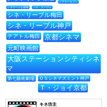
シアターセブン
シネ・ヌーヴォ
シネマート心斎橋
シネ・リーブル梅田
シネ・リーブル神戸
テアトル梅田
京都シネマ
元町映画館
大阪ステーションシティシネ
マ
ＯＳシネマズミント神戸
第七藝術劇場
Ｔ・ジョイ京都
キネ坊主