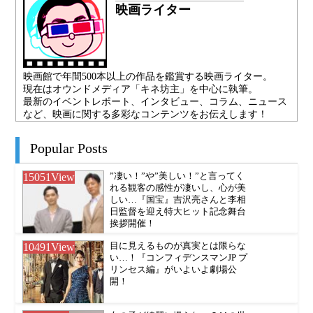
映画ライター
映画館で年間500本以上の作品を鑑賞する映画ライター。
現在はオウンドメディア「キネ坊主」を中心に執筆。
最新のイベントレポート、インタビュー、コラム、ニュース
など、映画に関する多彩なコンテンツをお伝えします！
Popular Posts
15051
View
”凄い！”や”美しい！”と言ってく
れる観客の感性が凄いし、心が美
しい…『国宝』吉沢亮さんと李相
日監督を迎え特大ヒット記念舞台
挨拶開催！
10491
View
目に見えるものが真実とは限らな
い…！『コンフィデンスマンJP プ
リンセス編』がいよいよ劇場公
開！