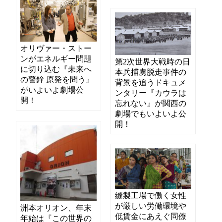
オリヴァー・ストー
ンがエネルギー問題
第2次世界大戦時の日
に切り込む『未来へ
本兵捕虜脱走事件の
の警鐘 原発を問う』
背景を追うドキュメ
がいよいよ劇場公
ンタリー『カウラは
開！
忘れない』が関西の
劇場でもいよいよ公
開！
縫製工場で働く女性
が厳しい労働環境や
洲本オリオン、年末
低賃金にあえぐ同僚
年始は『この世界の