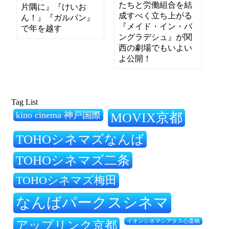
たちと労働組合を結
片隅に』『けいお
成すべく立ち上がる
ん！』『ガルパン』
『メイド・イン・バ
で年を越す
ングラデシュ』が関
西の劇場でもいよい
よ公開！
Tag List
kino cinema 神戸国際
MOVIX京都
TOHOシネマズなんば
TOHOシネマズ二条
TOHOシネマズ梅田
なんばパークスシネマ
アップリンク京都
イオンシネマシアタス心斎橋