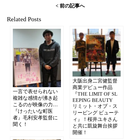
< 前の記事へ
Related Posts
大阪出身二宮健監督
商業デビュー作品
一言で表せられない
『THE LIMIT OF SL
複雑な感情が沸き起
EEPING BEAUTY
こるのが映像の力…
リミット・オブ・ス
『けったいな町医
リーピング ビューテ
者』毛利安孝監督に
ィ』！桜井ユキさん
聞く！
と共に凱旋舞台挨拶
開催！