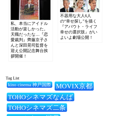
不器用な大人6人
の“幸せ探し”を描く
私、本当にアイドル
『アバウト・ライフ
活動が楽しかった。
幸せの選択肢』がい
天職だったな…『恋
よいよ劇場公開！
愛裁判』齊藤京子さ
んと深田晃司監督を
迎え公開記念舞台挨
拶開催！
Tag List
kino cinema 神戸国際
MOVIX京都
TOHOシネマズなんば
TOHOシネマズ二条