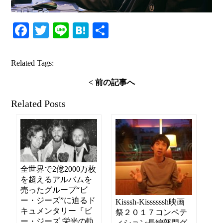
Facebook
Twitter
Line
Hatena
共
有
Related Tags:
< 前の記事へ
Related Posts
全世界で2億2000万枚
を超えるアルバムを
売ったグループ“ビ
ー・ジーズ”に迫るド
Kisssh-Kissssssh映画
キュメンタリー『ビ
祭２０１７コンペテ
ー・ジーズ 栄光の軌
ィション長編部門グ