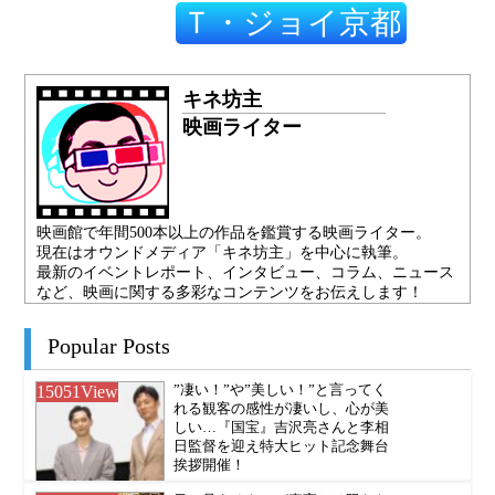
Ｔ・ジョイ京都
キネ坊主
映画ライター
映画館で年間500本以上の作品を鑑賞する映画ライター。
現在はオウンドメディア「キネ坊主」を中心に執筆。
最新のイベントレポート、インタビュー、コラム、ニュース
など、映画に関する多彩なコンテンツをお伝えします！
Popular Posts
15051
View
”凄い！”や”美しい！”と言ってく
れる観客の感性が凄いし、心が美
しい…『国宝』吉沢亮さんと李相
日監督を迎え特大ヒット記念舞台
挨拶開催！