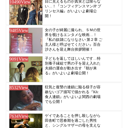
10490
View
目に見えるものが真実とは限らな
い…！『コンフィデンスマンJP プ
リンセス編』がいよいよ劇場公
開！
9485
View
女の子が綺麗に撮られ、ＳＭの世
界を覗けるエンタメな映画…！
『私の奴隷になりなさい 第２章 ご
主人様と呼ばせてください』百合
沙さんを迎え舞台挨拶開催！
9091
View
子どもを返してほしいんです…特
別養子縁組で男の子を迎え入れた
夫婦の運命が動き出す『朝が来
る』がいよいよ劇場公開！
8532
View
狂気と復讐の連鎖に陥る様子が容
赦ないゴア描写で描かれる『Kfc
食人連鎖』がいよいよ関西の劇場
でも公開！
7634
View
ゲイであることを押し殺しながら
田舎町で思春期を過ごした男性
と、シングルマザーの母を支えな