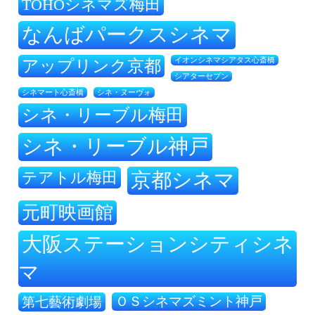
TOHOシネマズ梅田
なんばパークスシネマ
アップリンク京都
イオンシネマシアタス心斎橋
シアターセブン
シネ・ヌーヴォ
シネマート心斎橋
シネ・リーブル梅田
シネ・リーブル神戸
テアトル梅田
京都シネマ
元町映画館
大阪ステーションシティシネ
マ
ＯＳシネマズミント神戸
第七藝術劇場