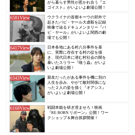
がら暮らす男性が惹かれ合う『エ
ゴイスト』がいよいよ劇場公開！
6581
View
ウクライナの首都キーウの郊外で
起きたバビ・ヤール大虐殺を記録
映像で辿るドキュメンタリー『バ
ビ・ヤール』がいよいよ関西の劇
場でも公開！
6417
View
日本各地にある村八分事件を基
に、実際に存在する村の掟を描
き、現代日本に潜む村社会の闇を
暴いたスリラー『嗤う蟲』がいよ
いよ劇場公開！
6343
View
親友だったがある事件を機に別の
人生を歩み、やがて敵対関係にな
った２人の姿を描く『オアシス』
がいよいよ劇場公開！
6168
View
戦闘本能を研ぎ澄ませろ！映画
『RE:BORN リボーン』公開！ワー
クショップ＆舞台挨拶開催！