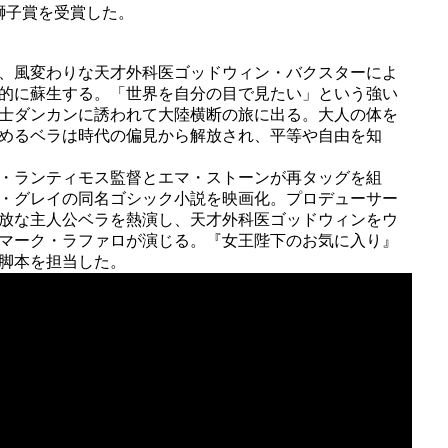
獅子賞を受賞した。
、風変わりな天才外科医ゴッドウィン・バクスターによ
的に蘇生する。「世界を自分の目で見たい」という強い
士ダンカンに誘われて大陸横断の旅に出る。大人の体を
めるベラは時代の偏見から解放され、平等や自由を知
・ランティモス監督とエマ・ストーンが再タッグを組
・グレイの同名ゴシック小説を映画化。プロデューサー
放な主人公ベラを熱演し、天才外科医ゴッドウィンをウ
マーク・ラファロが演じる。『女王陛下のお気に入り』
脚本を担当した。