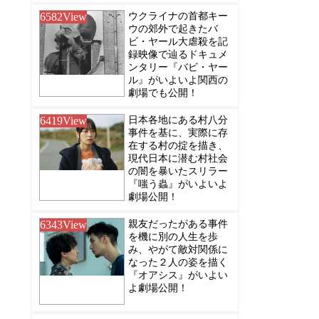
6582
View
ウクライナの首都キー
ウの郊外で起きたバ
ビ・ヤール大虐殺を記
録映像で辿るドキュメ
ンタリー『バビ・ヤー
ル』がいよいよ関西の
劇場でも公開！
6419
View
日本各地にある村八分
事件を基に、実際に存
在する村の掟を描き、
現代日本に潜む村社会
の闇を暴いたスリラー
『嗤う蟲』がいよいよ
劇場公開！
6343
View
親友だったがある事件
を機に別の人生を歩
み、やがて敵対関係に
なった２人の姿を描く
『オアシス』がいよい
よ劇場公開！