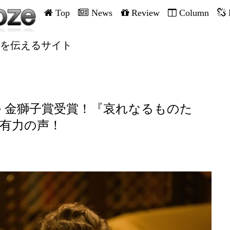
Top
News
Review
Column
を伝えるサイト
祭 金獅子賞受賞！『哀れなるものた
最有力の声！