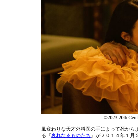
©2023 20th Centu
風変わりな天才外科医の手によって死から
る『
哀れなるものたち
』が２０１４年１月