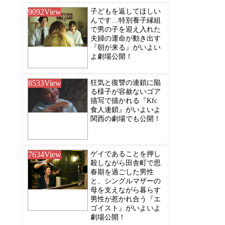
9092
View
子どもを返してほしい
んです…特別養子縁組
で男の子を迎え入れた
夫婦の運命が動き出す
『朝が来る』がいよい
よ劇場公開！
8533
View
狂気と復讐の連鎖に陥
る様子が容赦ないゴア
描写で描かれる『Kfc
食人連鎖』がいよいよ
関西の劇場でも公開！
7634
View
ゲイであることを押し
殺しながら田舎町で思
春期を過ごした男性
と、シングルマザーの
母を支えながら暮らす
男性が惹かれ合う『エ
ゴイスト』がいよいよ
劇場公開！