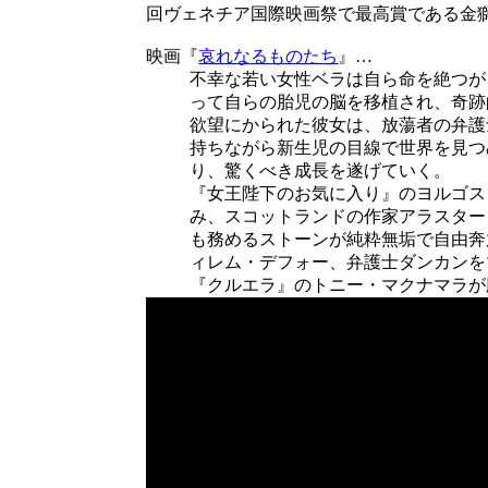
回ヴェネチア国際映画祭で最高賞である金
映画『
哀れなるものたち
』…
不幸な若い女性ベラは自ら命を絶つが
って自らの胎児の脳を移植され、奇跡
欲望にかられた彼女は、放蕩者の弁護
持ちながら新生児の目線で世界を見つ
り、驚くべき成長を遂げていく。
『女王陛下のお気に入り』のヨルゴス
み、スコットランドの作家アラスター
も務めるストーンが純粋無垢で自由奔
ィレム・デフォー、弁護士ダンカンを
『クルエラ』のトニー・マクナマラが