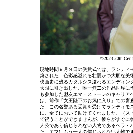
©2023 20th Centu
現地時間９月９日の受賞式では、ランティ
築された、色彩感溢れる壮麗かつ大胆な美
映画史に残るカタルシス溢れるエンディン
大限に引き出した、唯一無二の作品世界に
も参加した盟友エマ・ストーンのキャリア
は、前作『女王陛下のお気に入り』での審
た。この名誉ある受賞を受けてランティモ
に、全てにおいて助けてくれました。（ス
で祝うことができませんが、彼らがすぐに
人公であり信じられない人物であるベラ・
た。エマはもう一人の信じられない人物で