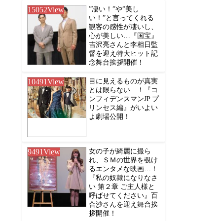
15052
View
”凄い！”や”美し
い！”と言ってくれる
観客の感性が凄いし、
心が美しい…『国宝』
吉沢亮さんと李相日監
督を迎え特大ヒット記
念舞台挨拶開催！
10491
View
目に見えるものが真実
とは限らない…！『コ
ンフィデンスマンJP プ
リンセス編』がいよい
よ劇場公開！
9491
View
女の子が綺麗に撮ら
れ、ＳＭの世界を覗け
るエンタメな映画…！
『私の奴隷になりなさ
い 第２章 ご主人様と
呼ばせてください』百
合沙さんを迎え舞台挨
拶開催！