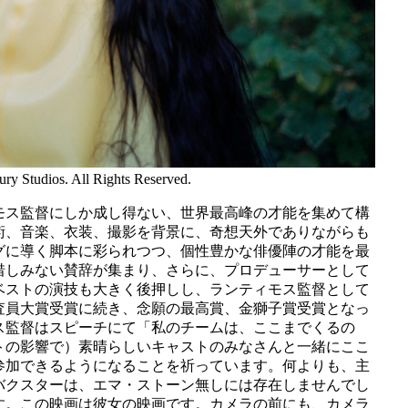
ry Studios. All Rights Reserved.
モス監督にしか成し得ない、世界最高峰の才能を集めて構
術、音楽、衣装、撮影を背景に、奇想天外でありながらも
グに導く脚本に彩られつつ、個性豊かな俳優陣の才能を最
惜しみない賛辞が集まり、さらに、プロデューサーとして
ベストの演技も大きく後押しし、ランティモス監督として
査員大賞受賞に続き、念願の最高賞、金獅子賞受賞となっ
ス監督はスピーチにて「私のチームは、ここまでくるの
トの影響で）素晴らしいキャストのみなさんと一緒にここ
参加できるようになることを祈っています。何よりも、主
バクスターは、エマ・ストーン無しには存在しませんでし
す。この映画は彼女の映画です。カメラの前にも、カメラ