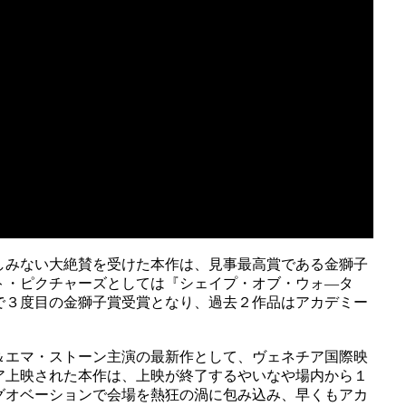
しみない大絶賛を受けた本作は、見事最高賞である金獅子
ト・ピクチャーズとしては『シェイプ・オブ・ウォ―タ
で３度目の金獅子賞受賞となり、過去２作品はアカデミー
＆エマ・ストーン主演の最新作として、ヴェネチア国際映
ア上映された本作は、上映が終了するやいなや場内から１
グオベーションで会場を熱狂の渦に包み込み、早くもアカ