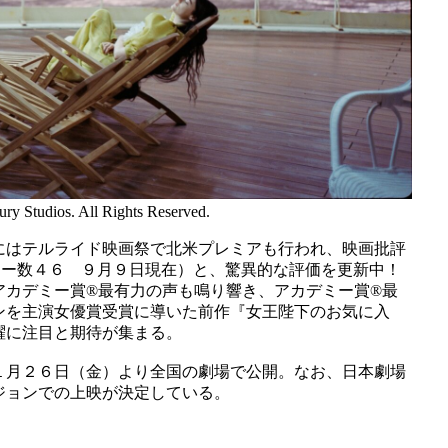
ry Studios. All Rights Reserved.
にはテルライド映画祭で北米プレミアも行われ、映画批評
resh（レビュー数４６ ９月９日現在）と、驚異的な評価を更新中！
アカデミー賞®最有力の声も鳴り響き、アカデミー賞®最
ンを主演女優賞受賞に導いた前作『女王陛下のお気に入
躍に注目と期待が集まる。
１月２６日（金）より全国の劇場で公開。なお、日本劇場
ジョンでの上映が決定している。