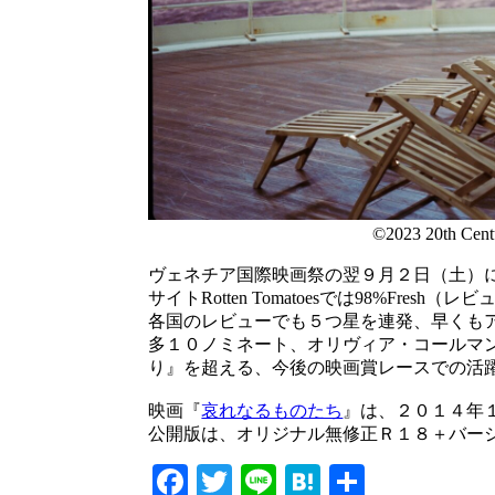
©2023 20th Centu
ヴェネチア国際映画祭の翌９月２日（土）
サイトRotten Tomatoesでは98%F
各国のレビューでも５つ星を連発、早くも
多１０ノミネート、オリヴィア・コールマ
り』を超える、今後の映画賞レースでの活
映画『
哀れなるものたち
』は、２０１４年
公開版は、オリジナル無修正Ｒ１８＋バー
Facebook
Twitter
Line
Hatena
共