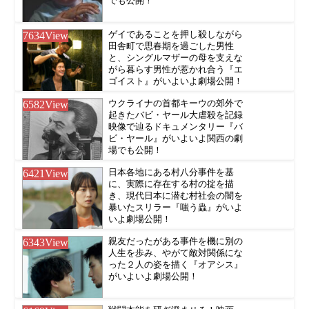
でも公開！
7634
View
ゲイであることを押し殺しながら
田舎町で思春期を過ごした男性
と、シングルマザーの母を支えな
がら暮らす男性が惹かれ合う『エ
ゴイスト』がいよいよ劇場公開！
6582
View
ウクライナの首都キーウの郊外で
起きたバビ・ヤール大虐殺を記録
映像で辿るドキュメンタリー『バ
ビ・ヤール』がいよいよ関西の劇
場でも公開！
6421
View
日本各地にある村八分事件を基
に、実際に存在する村の掟を描
き、現代日本に潜む村社会の闇を
暴いたスリラー『嗤う蟲』がいよ
いよ劇場公開！
6343
View
親友だったがある事件を機に別の
人生を歩み、やがて敵対関係にな
った２人の姿を描く『オアシス』
がいよいよ劇場公開！