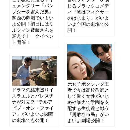
ュメンタリー『バン
じるブラックコメデ
クシーを盗んだ男』
ィ『嘘はフィクサー
関西の劇場でいよい
のはじまり』がいよ
よ公開！初日にはミ
いよ全国の劇場で公
ルクマン斎藤さんを
開！
迎えてトークイベン
ト開催！
元女子ボクシング王
ドラマの結末巡りイ
者で今は高校教師と
スラエルとパレスチ
して働く女性がいじ
ナが対立!?『テルア
めや暴力で学園を支
ビブ・オン・ファイ
配する生徒達と戦う
ア』がいよいよ関西
『勇敢な市民』がい
の劇場でも公開！
よいよ劇場公開！