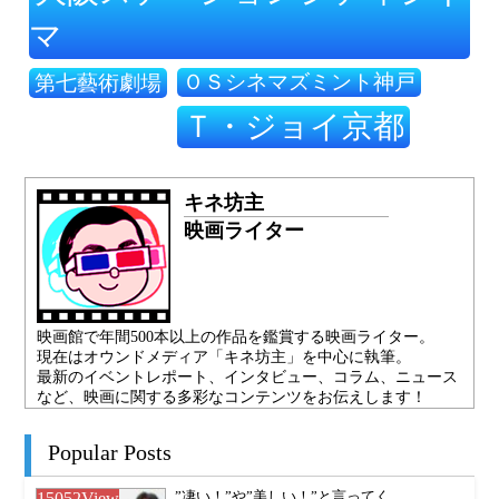
マ
ＯＳシネマズミント神戸
第七藝術劇場
Ｔ・ジョイ京都
キネ坊主
映画ライター
映画館で年間500本以上の作品を鑑賞する映画ライター。
現在はオウンドメディア「キネ坊主」を中心に執筆。
最新のイベントレポート、インタビュー、コラム、ニュース
など、映画に関する多彩なコンテンツをお伝えします！
Popular Posts
15052
View
”凄い！”や”美しい！”と言ってく