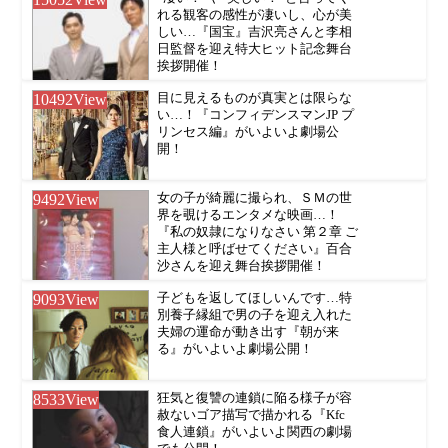
れる観客の感性が凄いし、心が美
しい…『国宝』吉沢亮さんと李相
日監督を迎え特大ヒット記念舞台
挨拶開催！
10492
View
目に見えるものが真実とは限らな
い…！『コンフィデンスマンJP プ
リンセス編』がいよいよ劇場公
開！
9492
View
女の子が綺麗に撮られ、ＳＭの世
界を覗けるエンタメな映画…！
『私の奴隷になりなさい 第２章 ご
主人様と呼ばせてください』百合
沙さんを迎え舞台挨拶開催！
9093
View
子どもを返してほしいんです…特
別養子縁組で男の子を迎え入れた
夫婦の運命が動き出す『朝が来
る』がいよいよ劇場公開！
8533
View
狂気と復讐の連鎖に陥る様子が容
赦ないゴア描写で描かれる『Kfc
食人連鎖』がいよいよ関西の劇場