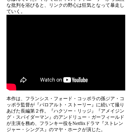
な批判を浴びると、リンクの野心は狂気となって暴走し
ていく。
本作は、フランシス・フォード・コッポラの孫ジア・コ
ッポラ監督が『パロアルト・ストーリー』に続いて撮り
あげた長編第２作。『ハクソー・リッジ』『アメイジン
グ・スパイダーマン』のアンドリュー・ガーフィールド
が主演を務め、フランキー役をNetflixドラマ『ストレン
ジャー・シングス』のマヤ・ホークが演じた。