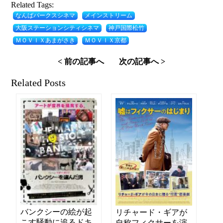
Related Tags:
なんばパークスシネマ
メインストリーム
大阪ステーションシティシネマ
神戸国際松竹
ＭＯＶＩＸあまがさき
ＭＯＶＩＸ京都
< 前の記事へ
次の記事へ >
Related Posts
バンクシーの絵が起
リチャード・ギアが
こす騒動に追るドキ
自称フィクサーを演