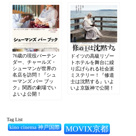
76歳の現役バーテン
ドイツの高級リゾー
ダー、チャールズ・
トホテルを舞台に繰
シューマンが世界の
り広げられる社会派
名店を訪問！『シュ
ミステリー！『修道
ーマンズ バー ブッ
士は沈黙する』いよ
ク』関西の劇場でい
いよ京阪神で公開！
よいよ公開！
Tag List
kino cinema 神戸国際
MOVIX京都