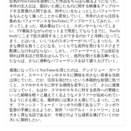
狂気のYouTuberを題材にした作品をちらほら観るようになった。
本作の主人公は、面白いと感じたものに関する映像をアップロー
ドする普通の人間である。街中にいるちょっとしたパフォーマー
をなんとなく撮ったことから変化していく。市井の人から注目を
集めるパフォーマンスをYouTubeにアップロードしてみたら、バ
ズってしまった。積み重ねていくと、スポンサーもついてしま
い、TV番組さながらのセットまで用意してもらうまでに。YouTu
berがここまで拡大成長することができるのか？と冷静になってし
まう。とはいえ、いくつものスポンサーがついてしまったら、大
きな責任を負うことになる。いくらでも批判を受けるリスクまで
配慮しなければならない。しかし、パフォーマーとしては反応を
得れば得るほど狂気をはらんでいく。批判を受ける振る舞いをし
たならば、さらに過剰なパフォーマンスを以て盛り上げていく。
過激になっていくYouTuberを演じたのは、アンドリュー・ガーフ
ィールド。スマートフォンやＳＮＳに興味を示さない若者を当初
は演じていた。だが、注目を浴びたいという本能的な欲望に気づ
くと、スマホやＳＮＳに対する感情を逆手にとって、さらに過激
になっていく。もはや、スマホやＳＮＳに対する依存への警鐘と
いった範疇を軽々と越えてくるようなメタファーが込められてい
るようにさえ感じる。最終的には潔ささえ感じてしまった。これ
ぞ、フランシス・フォード・コッポラの孫であるジア・コッポラ
監督の手腕と云えようか。前作『パロアルト・ストーリー』とは
大きく異なる話であるが、今後どのような成長を遂げていくのか
大いに期待したい。