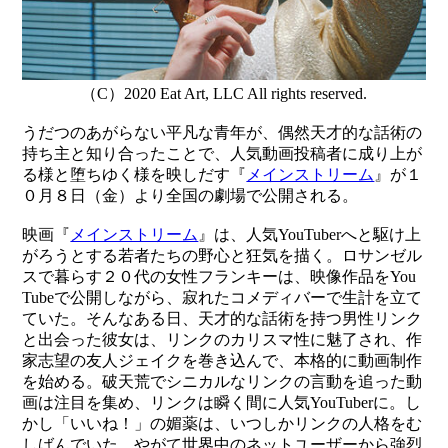
（C）2020 Eat Art, LLC All rights reserved.
うだつのあがらない平凡な青年が、偶然天才的な話術の
持ち主と知り合ったことで、人気動画投稿者に成り上が
る様と堕ちゆく様を映しだす『
メインストリーム
』が１
０月８日（金）より全国の劇場で公開される。
映画『
メインストリーム
』は、人気YouTuberへと駆け上
がろうとする若者たちの野心と狂気を描く。ロサンゼル
スで暮らす２０代の女性フランキーは、映像作品をYou
Tubeで公開しながら、寂れたコメディバーで生計を立て
ていた。そんなある日、天才的な話術を持つ男性リンク
と出会った彼女は、リンクのカリスマ性に魅了され、作
家志望の友人ジェイクを巻き込んで、本格的に動画制作
を始める。破天荒でシニカルなリンクの言動を追った動
画は注目を集め、リンクは瞬く間に人気YouTuberに。し
かし「いいね！」の媚薬は、いつしかリンクの人格をむ
しばんでいた。やがて世界中のネットユーザーから強烈