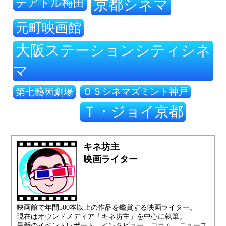
テアトル梅田
京都シネマ
元町映画館
大阪ステーションシティシネ
マ
ＯＳシネマズミント神戸
第七藝術劇場
Ｔ・ジョイ京都
キネ坊主
映画ライター
映画館で年間500本以上の作品を鑑賞する映画ライター。
現在はオウンドメディア「キネ坊主」を中心に執筆。
最新のイベントレポート、インタビュー、コラム、ニュース