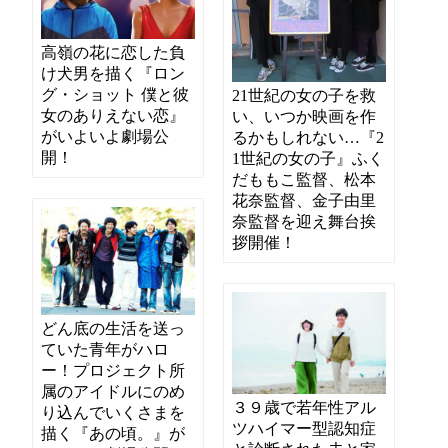
高嶺の花に恋した負
け犬男を描く『ロン
グ・ショット 僕と彼
21世紀の女の子を救
女のありえない恋』
い、いつか映画を作
がいよいよ劇場公
るかもしれない…『2
開！
1世紀の女の子』ふく
だももこ監督、松本
花奈監督、金子由里
奈監督を迎え舞台挨
拶開催！
どん底の生活を送っ
ていた青年がハロ
ー！プロジェクト所
属のアイドルにのめ
３９歳で若年性アル
り込んでいくさまを
ツハイマー型認知症
描く『あの頃。』が