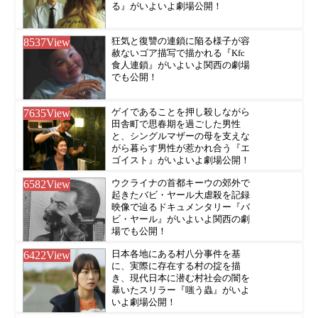
る』がいよいよ劇場公開！
8537
View
狂気と復讐の連鎖に陥る様子が容
赦ないゴア描写で描かれる『Kfc
食人連鎖』がいよいよ関西の劇場
でも公開！
7635
View
ゲイであることを押し殺しながら
田舎町で思春期を過ごした男性
と、シングルマザーの母を支えな
がら暮らす男性が惹かれ合う『エ
ゴイスト』がいよいよ劇場公開！
6582
View
ウクライナの首都キーウの郊外で
起きたバビ・ヤール大虐殺を記録
映像で辿るドキュメンタリー『バ
ビ・ヤール』がいよいよ関西の劇
場でも公開！
6422
View
日本各地にある村八分事件を基
に、実際に存在する村の掟を描
き、現代日本に潜む村社会の闇を
暴いたスリラー『嗤う蟲』がいよ
いよ劇場公開！