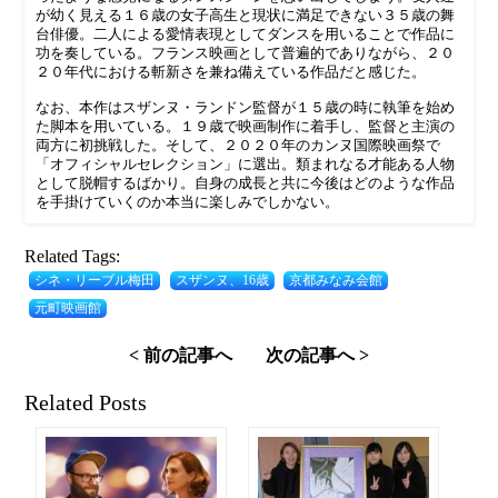
が幼く見える１６歳の女子高生と現状に満足できない３５歳の舞
台俳優。二人による愛情表現としてダンスを用いることで作品に
功を奏している。フランス映画として普遍的でありながら、２０
２０年代における斬新さを兼ね備えている作品だと感じた。
なお、本作はスザンヌ・ランドン監督が１５歳の時に執筆を始め
た脚本を用いている。１９歳で映画制作に着手し、監督と主演の
両方に初挑戦した。そして、２０２０年のカンヌ国際映画祭で
「オフィシャルセレクション」に選出。類まれなる才能ある人物
として脱帽するばかり。自身の成長と共に今後はどのような作品
を手掛けていくのか本当に楽しみでしかない。
Related Tags:
シネ・リーブル梅田
スザンヌ、16歳
京都みなみ会館
元町映画館
< 前の記事へ
次の記事へ >
Related Posts