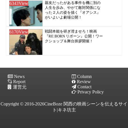
6343
View
親友だったがある事件を機に別の
人生を歩み、やがて敵対関係にな
った２人の姿を描く『オアシス』
がいよいよ劇場公開！
6170
View
戦闘本能を研ぎ澄ませろ！映画
『RE:BORN リボーン』公開！ワー
クショップ＆舞台挨拶開催！
News
Column
Report
Review
Contact
運営元
Privacy Policy
Copyright © 2016-2026CineBoze 関西の映画シーンを伝えるサイ
ト|キネ坊主