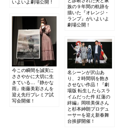
と診断された夫と家
いよいよ劇場公開！
族の９年間の軌跡を
描いた『オレンジ・
ランプ』がいよいよ
劇場公開！
今この瞬間を誠実に
名シーンが沢山あ
ささやかに大切に生
り、２時間弱を飽き
きている…『静かな
させない作品！『劇
雨』衛藤美彩さんを
場版 転生したらスラ
迎え先行プレミア試
イムだった件 紅蓮の
写会開催！
絆編』岡咲美保さん
と杉本紳朗プロデュ
ーサーを迎え新春舞
台挨拶開催！