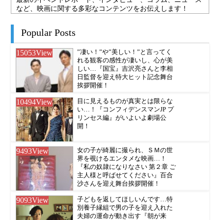
など、映画に関する多彩なコンテンツをお伝えします！
Popular Posts
15053
View
”凄い！”や”美しい！”と言ってく
れる観客の感性が凄いし、心が美
しい…『国宝』吉沢亮さんと李相
日監督を迎え特大ヒット記念舞台
挨拶開催！
10494
View
目に見えるものが真実とは限らな
い…！『コンフィデンスマンJP プ
リンセス編』がいよいよ劇場公
開！
9493
View
女の子が綺麗に撮られ、ＳＭの世
界を覗けるエンタメな映画…！
『私の奴隷になりなさい 第２章 ご
主人様と呼ばせてください』百合
沙さんを迎え舞台挨拶開催！
9093
View
子どもを返してほしいんです…特
別養子縁組で男の子を迎え入れた
夫婦の運命が動き出す『朝が来