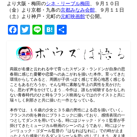
より大阪・梅田の
シネ・リーブル梅田
、９月１０日
（金）より京都・九条の
京都みなみ会館
、９月１１日
（土）より神戸・元町の
元町映画館
で公開。
Facebook
Twitter
Line
Hatena
共
有
両親が名優と云われる中で育ったスザンヌ・ランドンが自身の思
春期に感じた憂鬱や恋愛へのあこがれを描いた本作。育ってきた
環境からしてみると、周囲が子供っぽく感じて居心地悪く感じる
こともあるだろうか。そんな時に素敵な年上の異性を見かけた
ら、思わず声をかけてしまう…今作は、誰もが経験するかもしれ
ない青春時代のひと時をフランス映画ならではのテイストと共に
瑞々しく刹那さと共に描いた一作となっている。
本作では、１６歳の少女と３５歳の男性による恋を描いていく。
フランスの街を舞台にプラトニックに描いており、感情表現の一
つとしてダンスを用いている。時にはジャック・ドゥミ監督が手
掛けてきたミュージカル映画のシーンのようであり、時にはジャ
ン=リュック・ゴダール監督の『はなればなれに』での時が止ま
ったような感覚になるダンスシーンを思い出してしまう。友人達