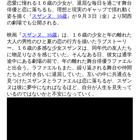
恋愛に憧れる１６歳の少女が、退屈な毎日を過ごす舞台
俳優と恋に落ちるも、理想と現実のギャップで揺れ動く
姿を描く『
スザンヌ、16歳
』が９月３日（金）より関西
の劇場でも公開される。
映画『
スザンヌ、16歳
』は、１６歳の少女と年の離れた
大人の男性のひと夏の恋の行方を描いたラブストーリ
ー。１６歳の多感な少女スザンヌは、同年代の友人たち
に物足りなさを感じていた。そんなある日、彼女は通学
途中にある劇場の前で、年の離れた舞台俳優ラファエル
と出会う。ラファエルもまた、繰り返される舞台や仲間
たちとの付き合いに退屈していた。互いの中に共通点を
見つけたスザンヌとラファエルは恋に落ちるが、スザン
ヌは彼に夢中になればなるほど、自分が人生を見失って
いるのではないかと不安になっていく。