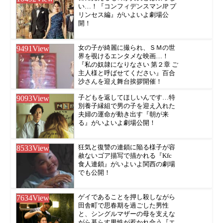
い…！『コンフィデンスマンJP プ
リンセス編』がいよいよ劇場公
開！
9491
View
女の子が綺麗に撮られ、ＳＭの世
界を覗けるエンタメな映画…！
『私の奴隷になりなさい 第２章 ご
主人様と呼ばせてください』百合
沙さんを迎え舞台挨拶開催！
9093
View
子どもを返してほしいんです…特
別養子縁組で男の子を迎え入れた
夫婦の運命が動き出す『朝が来
る』がいよいよ劇場公開！
8533
View
狂気と復讐の連鎖に陥る様子が容
赦ないゴア描写で描かれる『Kfc
食人連鎖』がいよいよ関西の劇場
でも公開！
7634
View
ゲイであることを押し殺しながら
田舎町で思春期を過ごした男性
と、シングルマザーの母を支えな
がら暮らす男性が惹かれ合う『エ