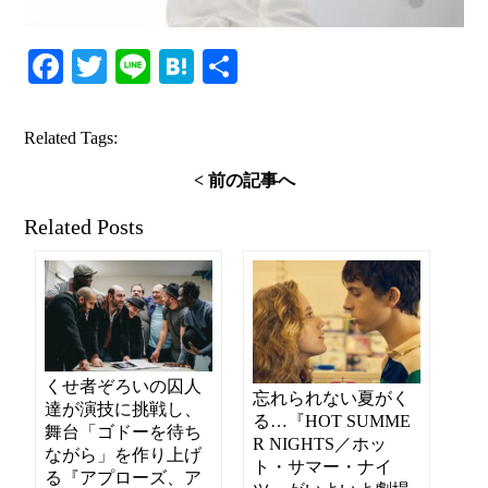
Facebook
Twitter
Line
Hatena
共
有
Related Tags:
< 前の記事へ
Related Posts
くせ者ぞろいの囚人
忘れられない夏がく
達が演技に挑戦し、
る…『HOT SUMME
舞台「ゴドーを待ち
R NIGHTS／ホッ
ながら」を作り上げ
ト・サマー・ナイ
る『アプローズ、ア