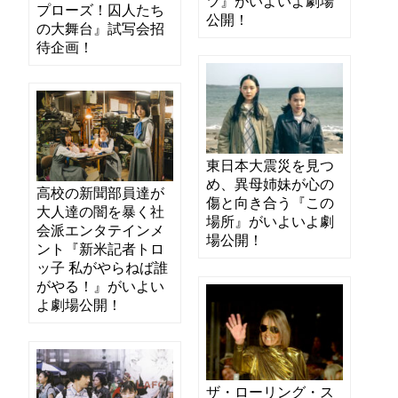
ツ』がいよいよ劇場
プローズ！囚人たち
公開！
の大舞台』試写会招
待企画！
東日本大震災を見つ
め、異母姉妹が心の
高校の新聞部員達が
傷と向き合う『この
大人達の闇を暴く社
場所』がいよいよ劇
会派エンタテインメ
場公開！
ント『新米記者トロ
ッ子 私がやらねば誰
がやる！』がいよい
よ劇場公開！
ザ・ローリング・ス