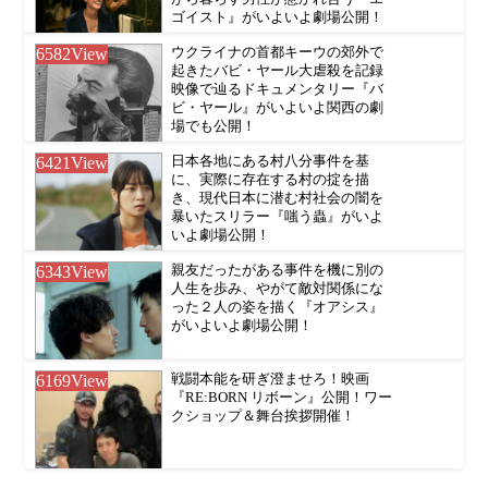
ゴイスト』がいよいよ劇場公開！
6582
View
ウクライナの首都キーウの郊外で
起きたバビ・ヤール大虐殺を記録
映像で辿るドキュメンタリー『バ
ビ・ヤール』がいよいよ関西の劇
場でも公開！
6421
View
日本各地にある村八分事件を基
に、実際に存在する村の掟を描
き、現代日本に潜む村社会の闇を
暴いたスリラー『嗤う蟲』がいよ
いよ劇場公開！
6343
View
親友だったがある事件を機に別の
人生を歩み、やがて敵対関係にな
った２人の姿を描く『オアシス』
がいよいよ劇場公開！
6169
View
戦闘本能を研ぎ澄ませろ！映画
『RE:BORN リボーン』公開！ワー
クショップ＆舞台挨拶開催！