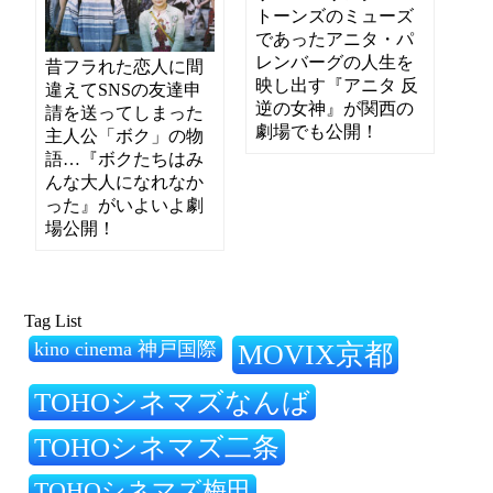
トーンズのミューズ
であったアニタ・パ
レンバーグの人生を
昔フラれた恋人に間
映し出す『アニタ 反
違えてSNSの友達申
逆の女神』が関西の
請を送ってしまった
劇場でも公開！
主人公「ボク」の物
語…『ボクたちはみ
んな大人になれなか
った』がいよいよ劇
場公開！
Tag List
kino cinema 神戸国際
MOVIX京都
TOHOシネマズなんば
TOHOシネマズ二条
TOHOシネマズ梅田