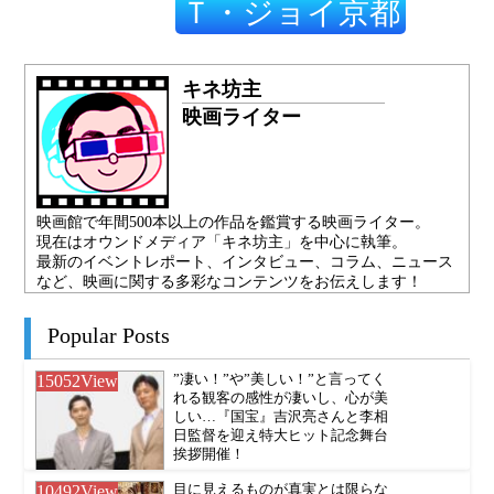
Ｔ・ジョイ京都
キネ坊主
映画ライター
映画館で年間500本以上の作品を鑑賞する映画ライター。
現在はオウンドメディア「キネ坊主」を中心に執筆。
最新のイベントレポート、インタビュー、コラム、ニュース
など、映画に関する多彩なコンテンツをお伝えします！
Popular Posts
15052
View
”凄い！”や”美しい！”と言ってく
れる観客の感性が凄いし、心が美
しい…『国宝』吉沢亮さんと李相
日監督を迎え特大ヒット記念舞台
挨拶開催！
10492
View
目に見えるものが真実とは限らな