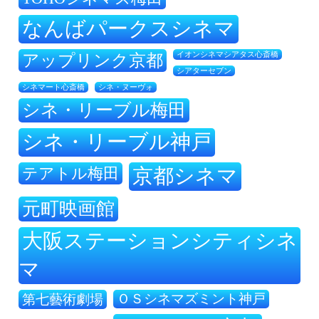
なんばパークスシネマ
アップリンク京都
イオンシネマシアタス心斎橋
シアターセブン
シネ・ヌーヴォ
シネマート心斎橋
シネ・リーブル梅田
シネ・リーブル神戸
テアトル梅田
京都シネマ
元町映画館
大阪ステーションシティシネ
マ
ＯＳシネマズミント神戸
第七藝術劇場