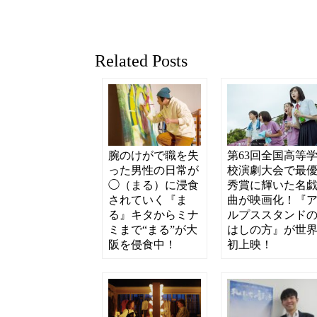
Related Posts
腕のけがで職を失
第63回全国高等
った男性の日常が
校演劇大会で最
◯（まる）に浸食
秀賞に輝いた名
されていく『ま
曲が映画化！『
る』キタからミナ
ルプススタンド
ミまで“まる”が大
はしの方』が世
阪を侵食中！
初上映！