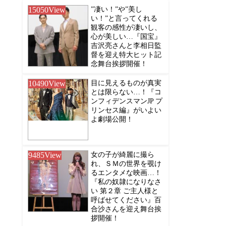
15050
View
”凄い！”や”美し
い！”と言ってくれる
観客の感性が凄いし、
心が美しい…『国宝』
吉沢亮さんと李相日監
督を迎え特大ヒット記
念舞台挨拶開催！
10490
View
目に見えるものが真実
とは限らない…！『コ
ンフィデンスマンJP プ
リンセス編』がいよい
よ劇場公開！
9485
View
女の子が綺麗に撮ら
れ、ＳＭの世界を覗け
るエンタメな映画…！
『私の奴隷になりなさ
い 第２章 ご主人様と
呼ばせてください』百
合沙さんを迎え舞台挨
拶開催！