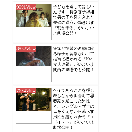
9091
View
子どもを返してほしい
んです…特別養子縁組
で男の子を迎え入れた
夫婦の運命が動き出す
『朝が来る』がいよい
よ劇場公開！
8532
View
狂気と復讐の連鎖に陥
る様子が容赦ないゴア
描写で描かれる『Kfc
食人連鎖』がいよいよ
関西の劇場でも公開！
7634
View
ゲイであることを押し
殺しながら田舎町で思
春期を過ごした男性
と、シングルマザーの
母を支えながら暮らす
男性が惹かれ合う『エ
ゴイスト』がいよいよ
劇場公開！