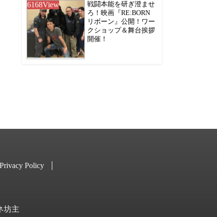
6168
View
戦闘本能を研ぎ澄ませ
ろ！映画『RE:BORN
リボーン』公開！ワー
クショップ＆舞台挨拶
開催！
Privacy Policy
キネ坊主