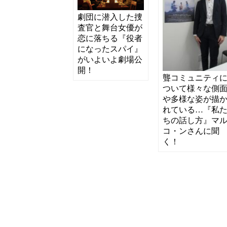
劇団に潜入した捜
査官と舞台女優が
恋に落ちる『役者
になったスパイ』
がいよいよ劇場公
開！
聾コミュニティ
ついて様々な側
や多様な姿が描
れている…『私
ちの話し方』マ
コ・ンさんに聞
く！