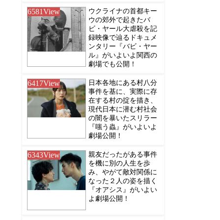
6581
View
ウクライナの首都キー
ウの郊外で起きたバ
ビ・ヤール大虐殺を記
録映像で辿るドキュメ
ンタリー『バビ・ヤー
ル』がいよいよ関西の
劇場でも公開！
6417
View
日本各地にある村八分
事件を基に、実際に存
在する村の掟を描き、
現代日本に潜む村社会
の闇を暴いたスリラー
『嗤う蟲』がいよいよ
劇場公開！
6343
View
親友だったがある事件
を機に別の人生を歩
み、やがて敵対関係に
なった２人の姿を描く
『オアシス』がいよい
よ劇場公開！