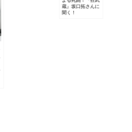
よる死闘！『狂武
蔵』坂口拓さんに
聞く！
に
面
か
た
ル