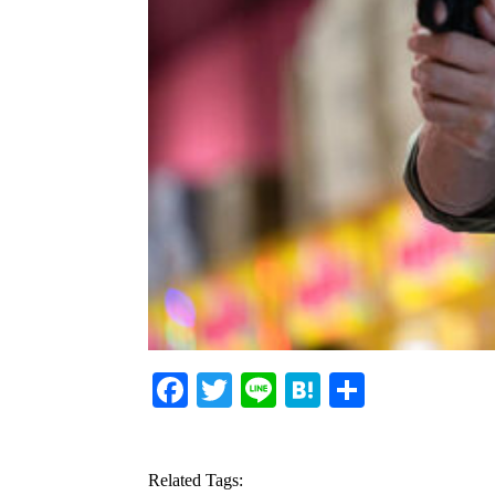
Facebook
Twitter
Line
Hatena
共
有
Related Tags: