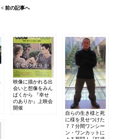
< 前の記事へ
学
優
戯
映像に描かれる出
ア
会いと想像をみん
の
ぱくから 『幸せ
界
のありか』上映会
開催
自らの生き様と死
に様を見せつけた
７７分間ワンシー
ン・ワンカットに