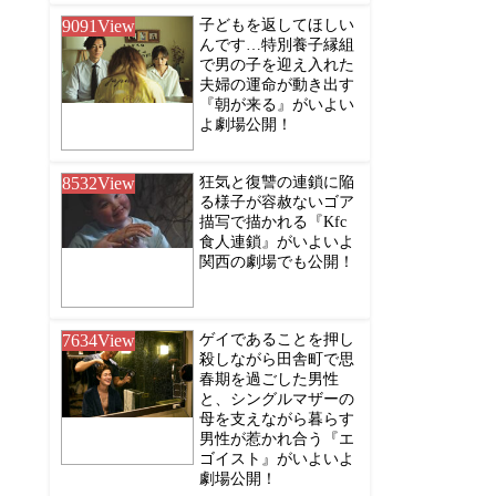
9091
View
子どもを返してほしい
んです…特別養子縁組
で男の子を迎え入れた
夫婦の運命が動き出す
『朝が来る』がいよい
よ劇場公開！
8532
View
狂気と復讐の連鎖に陥
る様子が容赦ないゴア
描写で描かれる『Kfc
食人連鎖』がいよいよ
関西の劇場でも公開！
7634
View
ゲイであることを押し
殺しながら田舎町で思
春期を過ごした男性
と、シングルマザーの
母を支えながら暮らす
男性が惹かれ合う『エ
ゴイスト』がいよいよ
劇場公開！