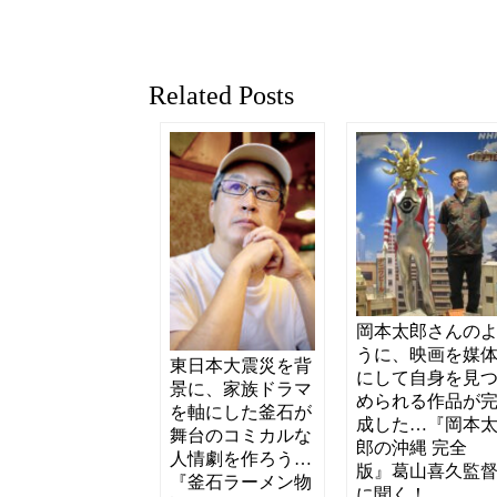
Related Posts
岡本太郎さんの
うに、映画を媒
東日本大震災を背
にして自身を見
景に、家族ドラマ
められる作品が
を軸にした釜石が
成した…『岡本
舞台のコミカルな
郎の沖縄 完全
人情劇を作ろう…
版』葛山喜久監
『釜石ラーメン物
に聞く！