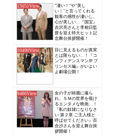
15051
View
”凄い！”や”美し
い！”と言ってくれる
観客の感性が凄いし、
心が美しい…『国宝』
吉沢亮さんと李相日監
督を迎え特大ヒット記
念舞台挨拶開催！
10490
View
目に見えるものが真実
とは限らない…！『コ
ンフィデンスマンJP プ
リンセス編』がいよい
よ劇場公開！
9486
View
女の子が綺麗に撮ら
れ、ＳＭの世界を覗け
るエンタメな映画…！
『私の奴隷になりなさ
い 第２章 ご主人様と
呼ばせてください』百
合沙さんを迎え舞台挨
拶開催！