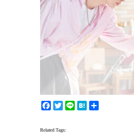
Facebook
Twitter
Line
Hatena
共
有
Related Tags: