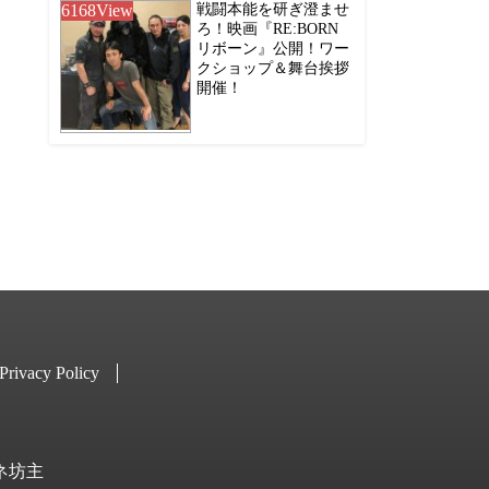
6168
View
戦闘本能を研ぎ澄ませ
ろ！映画『RE:BORN
リボーン』公開！ワー
クショップ＆舞台挨拶
開催！
Privacy Policy
キネ坊主