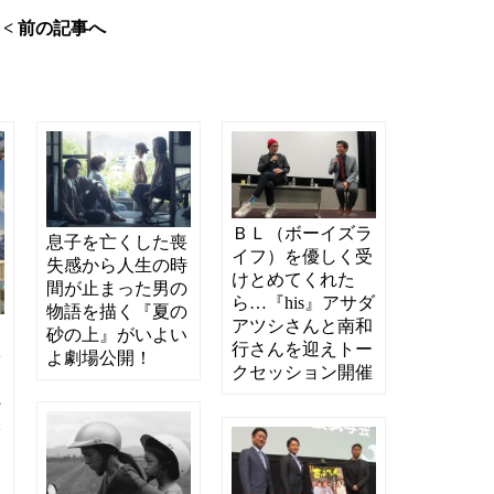
< 前の記事へ
ＢＬ（ボーイズラ
息子を亡くした喪
イフ）を優しく受
失感から人生の時
けとめてくれた
間が止まった男の
ら…『his』アサダ
物語を描く『夏の
アツシさんと南和
よ
砂の上』がいよい
行さんを迎えトー
体
よ劇場公開！
クセッション開催
つ
完
太
督