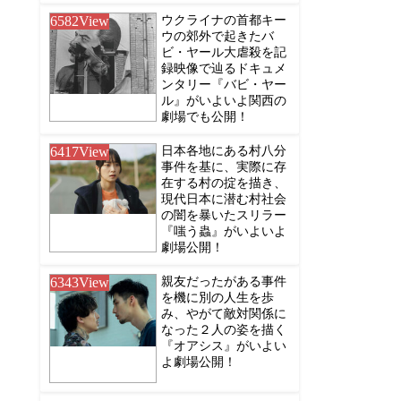
6582
View
ウクライナの首都キー
ウの郊外で起きたバ
ビ・ヤール大虐殺を記
録映像で辿るドキュメ
ンタリー『バビ・ヤー
ル』がいよいよ関西の
劇場でも公開！
6417
View
日本各地にある村八分
事件を基に、実際に存
在する村の掟を描き、
現代日本に潜む村社会
の闇を暴いたスリラー
『嗤う蟲』がいよいよ
劇場公開！
6343
View
親友だったがある事件
を機に別の人生を歩
み、やがて敵対関係に
なった２人の姿を描く
『オアシス』がいよい
よ劇場公開！