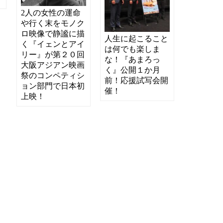
2人の女性の運命
や行く末をモノク
ロ映像で静謐に描
人生に起こること
く『イェンとアイ
は何でも楽しま
リー』が第２０回
な！『あまろっ
大阪アジアン映画
く』公開１か月
祭のコンペティシ
前！応援試写会開
ョン部門で日本初
催！
上映！