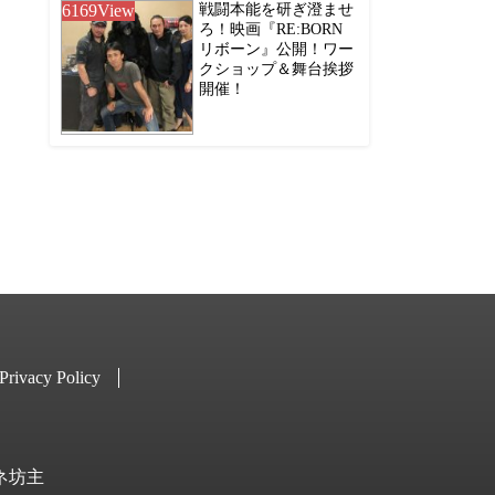
6169
View
戦闘本能を研ぎ澄ませ
ろ！映画『RE:BORN
リボーン』公開！ワー
クショップ＆舞台挨拶
開催！
Privacy Policy
キネ坊主