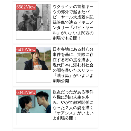
6582
View
ウクライナの首都キー
ウの郊外で起きたバ
ビ・ヤール大虐殺を記
録映像で辿るドキュメ
ンタリー『バビ・ヤー
ル』がいよいよ関西の
劇場でも公開！
6419
View
日本各地にある村八分
事件を基に、実際に存
在する村の掟を描き、
現代日本に潜む村社会
の闇を暴いたスリラー
『嗤う蟲』がいよいよ
劇場公開！
6343
View
親友だったがある事件
を機に別の人生を歩
み、やがて敵対関係に
なった２人の姿を描く
『オアシス』がいよい
よ劇場公開！