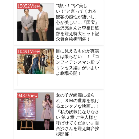
15052
View
”凄い！”や”美し
い！”と言ってくれる
観客の感性が凄いし、
心が美しい…『国宝』
吉沢亮さんと李相日監
督を迎え特大ヒット記
念舞台挨拶開催！
10491
View
目に見えるものが真実
とは限らない…！『コ
ンフィデンスマンJP プ
リンセス編』がいよい
よ劇場公開！
9487
View
女の子が綺麗に撮ら
れ、ＳＭの世界を覗け
るエンタメな映画…！
『私の奴隷になりなさ
い 第２章 ご主人様と
呼ばせてください』百
合沙さんを迎え舞台挨
拶開催！