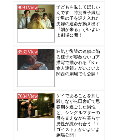
9091
View
子どもを返してほしい
んです…特別養子縁組
で男の子を迎え入れた
夫婦の運命が動き出す
『朝が来る』がいよい
よ劇場公開！
8532
View
狂気と復讐の連鎖に陥
る様子が容赦ないゴア
描写で描かれる『Kfc
食人連鎖』がいよいよ
関西の劇場でも公開！
7634
View
ゲイであることを押し
殺しながら田舎町で思
春期を過ごした男性
と、シングルマザーの
母を支えながら暮らす
男性が惹かれ合う『エ
ゴイスト』がいよいよ
劇場公開！