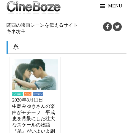
MENU
関西の映画シーンを伝えるサイト
キネ坊主
糸
News
Review
Column
2020年8月11日
中島みゆきさんの楽
曲がモチーフ！平成
史を背景にした壮大
なスケールの物語
『糸』がいよいよ劇