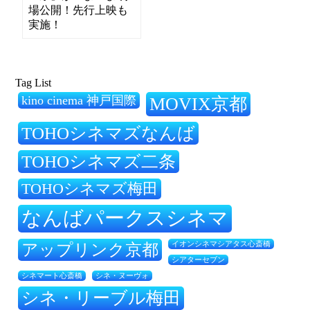
場公開！先行上映も
実施！
Tag List
kino cinema 神戸国際
MOVIX京都
TOHOシネマズなんば
TOHOシネマズ二条
TOHOシネマズ梅田
なんばパークスシネマ
アップリンク京都
イオンシネマシアタス心斎橋
シアターセブン
シネ・ヌーヴォ
シネマート心斎橋
シネ・リーブル梅田