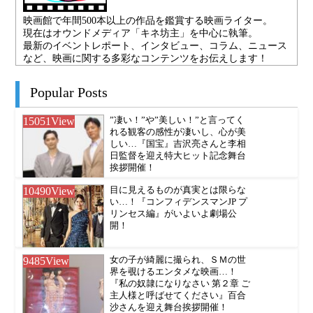
映画館で年間500本以上の作品を鑑賞する映画ライター。
現在はオウンドメディア「キネ坊主」を中心に執筆。
最新のイベントレポート、インタビュー、コラム、ニュース
など、映画に関する多彩なコンテンツをお伝えします！
Popular Posts
15051
View
”凄い！”や”美しい！”と言ってく
れる観客の感性が凄いし、心が美
しい…『国宝』吉沢亮さんと李相
日監督を迎え特大ヒット記念舞台
挨拶開催！
10490
View
目に見えるものが真実とは限らな
い…！『コンフィデンスマンJP プ
リンセス編』がいよいよ劇場公
開！
9485
View
女の子が綺麗に撮られ、ＳＭの世
界を覗けるエンタメな映画…！
『私の奴隷になりなさい 第２章 ご
主人様と呼ばせてください』百合
沙さんを迎え舞台挨拶開催！