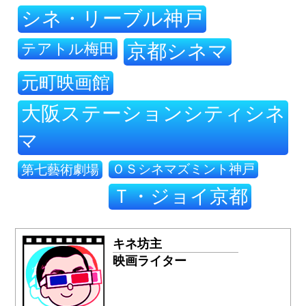
シネ・リーブル神戸
テアトル梅田
京都シネマ
元町映画館
大阪ステーションシティシネ
マ
ＯＳシネマズミント神戸
第七藝術劇場
Ｔ・ジョイ京都
キネ坊主
映画ライター