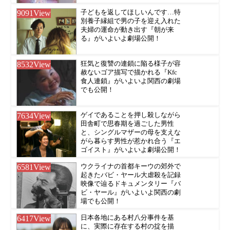
9091
View
子どもを返してほしいんです…特
別養子縁組で男の子を迎え入れた
夫婦の運命が動き出す『朝が来
る』がいよいよ劇場公開！
8532
View
狂気と復讐の連鎖に陥る様子が容
赦ないゴア描写で描かれる『Kfc
食人連鎖』がいよいよ関西の劇場
でも公開！
7634
View
ゲイであることを押し殺しながら
田舎町で思春期を過ごした男性
と、シングルマザーの母を支えな
がら暮らす男性が惹かれ合う『エ
ゴイスト』がいよいよ劇場公開！
6581
View
ウクライナの首都キーウの郊外で
起きたバビ・ヤール大虐殺を記録
映像で辿るドキュメンタリー『バ
ビ・ヤール』がいよいよ関西の劇
場でも公開！
6417
View
日本各地にある村八分事件を基
に、実際に存在する村の掟を描