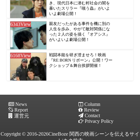
き、現代日本に潜む村社会の闇を
暴いたスリラー『嗤う蟲』がいよ
いよ劇場公開！
6343
View
親友だったがある事件を機に別の
人生を歩み、やがて敵対関係にな
った２人の姿を描く『オアシス』
がいよいよ劇場公開！
6168
View
戦闘本能を研ぎ澄ませろ！映画
『RE:BORN リボーン』公開！ワー
クショップ＆舞台挨拶開催！
News
Column
Report
Review
Contact
運営元
Privacy Policy
Copyright © 2016-2026CineBoze 関西の映画シーンを伝えるサイ