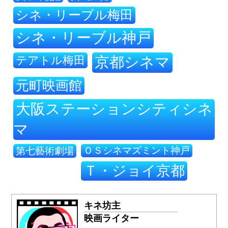
シネ・リーブル梅田
シネ・リーブル神戸
テアトル梅田
京都シネマ
元町映画館
大阪ステーションシティシネ
マ
ＯＳシネマズミント神戸
第七藝術劇場
Ｔ・ジョイ京都
キネ坊主
映画ライター