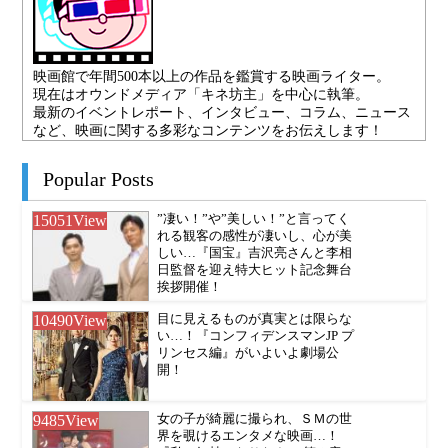
映画館で年間500本以上の作品を鑑賞する映画ライター。
現在はオウンドメディア「キネ坊主」を中心に執筆。
最新のイベントレポート、インタビュー、コラム、ニュース
など、映画に関する多彩なコンテンツをお伝えします！
Popular Posts
15051
View
”凄い！”や”美しい！”と言ってく
れる観客の感性が凄いし、心が美
しい…『国宝』吉沢亮さんと李相
日監督を迎え特大ヒット記念舞台
挨拶開催！
10490
View
目に見えるものが真実とは限らな
い…！『コンフィデンスマンJP プ
リンセス編』がいよいよ劇場公
開！
9485
View
女の子が綺麗に撮られ、ＳＭの世
界を覗けるエンタメな映画…！