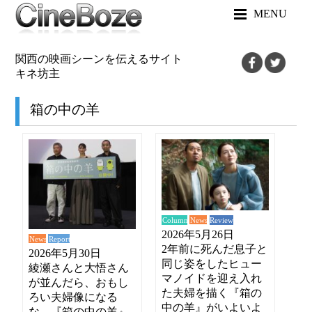
MENU
関西の映画シーンを伝えるサイト
キネ坊主
箱の中の羊
News
Review
Column
2026年5月26日
News
Report
2年前に死んだ息子と
2026年5月30日
同じ姿をしたヒュー
綾瀬さんと大悟さん
マノイドを迎え入れ
が並んだら、おもし
た夫婦を描く『箱の
ろい夫婦像になる
中の羊』がいよいよ
な…『箱の中の羊』