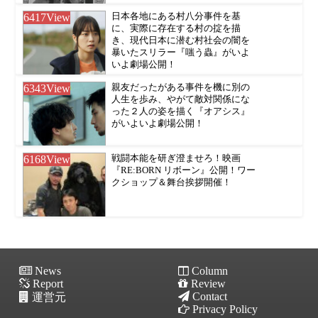
6417
View
日本各地にある村八分事件を基
に、実際に存在する村の掟を描
き、現代日本に潜む村社会の闇を
暴いたスリラー『嗤う蟲』がいよ
いよ劇場公開！
6343
View
親友だったがある事件を機に別の
人生を歩み、やがて敵対関係にな
った２人の姿を描く『オアシス』
がいよいよ劇場公開！
6168
View
戦闘本能を研ぎ澄ませろ！映画
『RE:BORN リボーン』公開！ワー
クショップ＆舞台挨拶開催！
News
Column
Report
Review
Contact
運営元
Privacy Policy