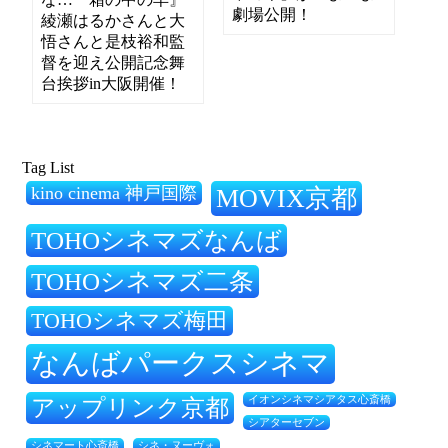
劇場公開！
綾瀬はるかさんと大
悟さんと是枝裕和監
督を迎え公開記念舞
台挨拶in大阪開催！
Tag List
kino cinema 神戸国際
MOVIX京都
TOHOシネマズなんば
TOHOシネマズ二条
TOHOシネマズ梅田
なんばパークスシネマ
アップリンク京都
イオンシネマシアタス心斎橋
シアターセブン
シネ・ヌーヴォ
シネマート心斎橋