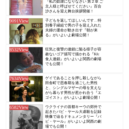
『私の奴隷になりなさい 第２章 ご
主人様と呼ばせてください』百合
沙さんを迎え舞台挨拶開催！
9091
View
子どもを返してほしいんです…特
別養子縁組で男の子を迎え入れた
夫婦の運命が動き出す『朝が来
る』がいよいよ劇場公開！
8532
View
狂気と復讐の連鎖に陥る様子が容
赦ないゴア描写で描かれる『Kfc
食人連鎖』がいよいよ関西の劇場
でも公開！
7634
View
ゲイであることを押し殺しながら
田舎町で思春期を過ごした男性
と、シングルマザーの母を支えな
がら暮らす男性が惹かれ合う『エ
ゴイスト』がいよいよ劇場公開！
6582
View
ウクライナの首都キーウの郊外で
起きたバビ・ヤール大虐殺を記録
映像で辿るドキュメンタリー『バ
ビ・ヤール』がいよいよ関西の劇
場でも公開！