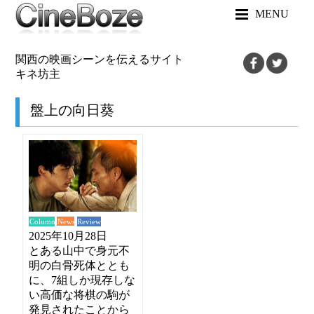
MENU
関西の映画シーンを伝えるサイト
キネ坊主
盤上の向日葵
News
Review
Column
2025年10月28日
とある山中で身元不
明の白骨死体ととも
に、7組しか現存しな
い高価な将棋の駒が
発見されたことから