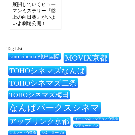
展開していくヒュー
マンミステリー『盤
上の向日葵』がいよ
いよ劇場公開！
Tag List
kino cinema 神戸国際
MOVIX京都
TOHOシネマズなんば
TOHOシネマズ二条
TOHOシネマズ梅田
なんばパークスシネマ
アップリンク京都
イオンシネマシアタス心斎橋
シアターセブン
シネ・ヌーヴォ
シネマート心斎橋