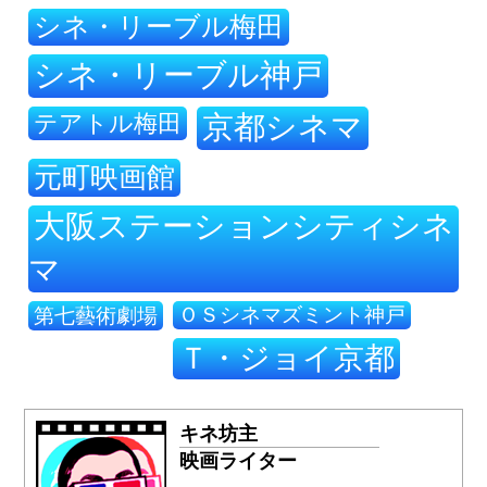
シネ・リーブル梅田
シネ・リーブル神戸
テアトル梅田
京都シネマ
元町映画館
大阪ステーションシティシネ
マ
ＯＳシネマズミント神戸
第七藝術劇場
Ｔ・ジョイ京都
キネ坊主
映画ライター