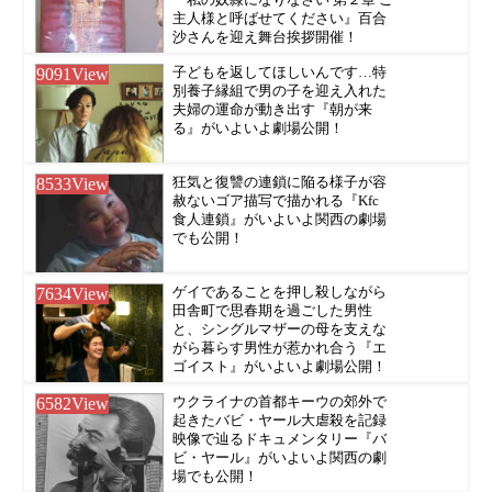
主人様と呼ばせてください』百合
沙さんを迎え舞台挨拶開催！
9091
View
子どもを返してほしいんです…特
別養子縁組で男の子を迎え入れた
夫婦の運命が動き出す『朝が来
る』がいよいよ劇場公開！
8533
View
狂気と復讐の連鎖に陥る様子が容
赦ないゴア描写で描かれる『Kfc
食人連鎖』がいよいよ関西の劇場
でも公開！
7634
View
ゲイであることを押し殺しながら
田舎町で思春期を過ごした男性
と、シングルマザーの母を支えな
がら暮らす男性が惹かれ合う『エ
ゴイスト』がいよいよ劇場公開！
6582
View
ウクライナの首都キーウの郊外で
起きたバビ・ヤール大虐殺を記録
映像で辿るドキュメンタリー『バ
ビ・ヤール』がいよいよ関西の劇
場でも公開！