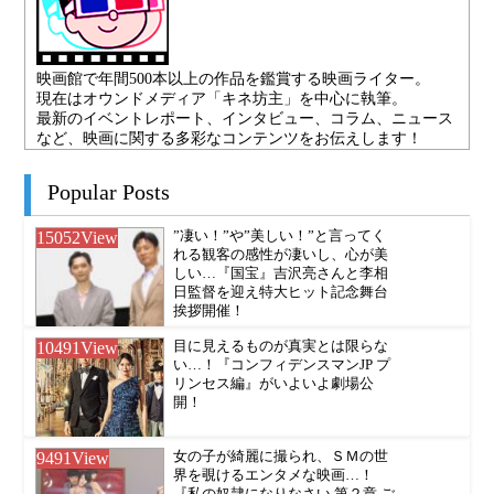
映画館で年間500本以上の作品を鑑賞する映画ライター。
現在はオウンドメディア「キネ坊主」を中心に執筆。
最新のイベントレポート、インタビュー、コラム、ニュース
など、映画に関する多彩なコンテンツをお伝えします！
Popular Posts
15052
View
”凄い！”や”美しい！”と言ってく
れる観客の感性が凄いし、心が美
しい…『国宝』吉沢亮さんと李相
日監督を迎え特大ヒット記念舞台
挨拶開催！
10491
View
目に見えるものが真実とは限らな
い…！『コンフィデンスマンJP プ
リンセス編』がいよいよ劇場公
開！
9491
View
女の子が綺麗に撮られ、ＳＭの世
界を覗けるエンタメな映画…！
『私の奴隷になりなさい 第２章 ご