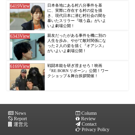
6419
View
日本各地にある村八分事件を基
に、実際に存在する村の掟を描
き、現代日本に潜む村社会の闇を
暴いたスリラー『嗤う蟲』がいよ
いよ劇場公開！
6343
View
親友だったがある事件を機に別の
人生を歩み、やがて敵対関係にな
った２人の姿を描く『オアシス』
がいよいよ劇場公開！
6169
View
戦闘本能を研ぎ澄ませろ！映画
『RE:BORN リボーン』公開！ワー
クショップ＆舞台挨拶開催！
News
Column
Report
Review
Contact
運営元
Privacy Policy