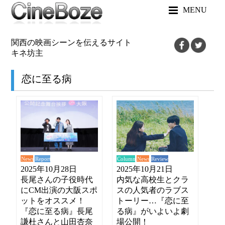
MENU
関西の映画シーンを伝えるサイト
キネ坊主
恋に至る病
News
News
Report
Review
Column
2025年10月28日
2025年10月21日
長尾さんの子役時代
内気な高校生とクラ
にCM出演の大阪スポ
スの人気者のラブス
ットをオススメ！
トーリー…『恋に至
『恋に至る病』長尾
る病』がいよいよ劇
謙杜さんと山田杏奈
場公開！