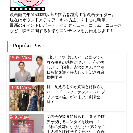
映画館で年間500本以上の作品を鑑賞する映画ライター。
現在はオウンドメディア「キネ坊主」を中心に執筆。
最新のイベントレポート、インタビュー、コラム、ニュース
など、映画に関する多彩なコンテンツをお伝えします！
Popular Posts
15052
View
”凄い！”や”美しい！”と言ってく
れる観客の感性が凄いし、心が美
しい…『国宝』吉沢亮さんと李相
日監督を迎え特大ヒット記念舞台
挨拶開催！
10491
View
目に見えるものが真実とは限らな
い…！『コンフィデンスマンJP プ
リンセス編』がいよいよ劇場公
開！
9491
View
女の子が綺麗に撮られ、ＳＭの世
界を覗けるエンタメな映画…！
『私の奴隷になりなさい 第２章 ご
主人様と呼ばせてください』百合