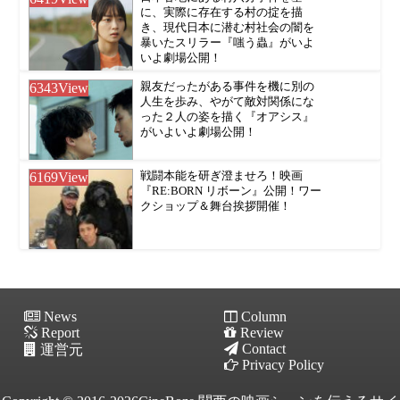
に、実際に存在する村の掟を描
き、現代日本に潜む村社会の闇を
暴いたスリラー『嗤う蟲』がいよ
いよ劇場公開！
6343
View
親友だったがある事件を機に別の
人生を歩み、やがて敵対関係にな
った２人の姿を描く『オアシス』
がいよいよ劇場公開！
6169
View
戦闘本能を研ぎ澄ませろ！映画
『RE:BORN リボーン』公開！ワー
クショップ＆舞台挨拶開催！
News
Column
Report
Review
Contact
運営元
Privacy Policy