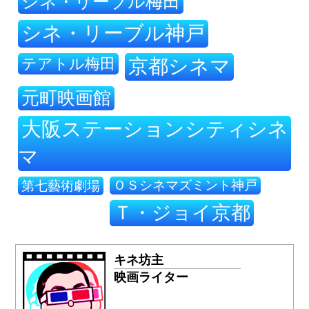
シネ・リーブル梅田
シネ・リーブル神戸
テアトル梅田
京都シネマ
元町映画館
大阪ステーションシティシネ
マ
ＯＳシネマズミント神戸
第七藝術劇場
Ｔ・ジョイ京都
キネ坊主
映画ライター