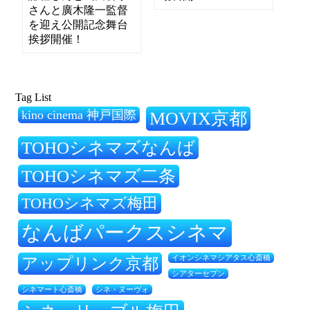
さんと廣木隆一監督
を迎え公開記念舞台
挨拶開催！
Tag List
kino cinema 神戸国際
MOVIX京都
TOHOシネマズなんば
TOHOシネマズ二条
TOHOシネマズ梅田
なんばパークスシネマ
アップリンク京都
イオンシネマシアタス心斎橋
シアターセブン
シネ・ヌーヴォ
シネマート心斎橋