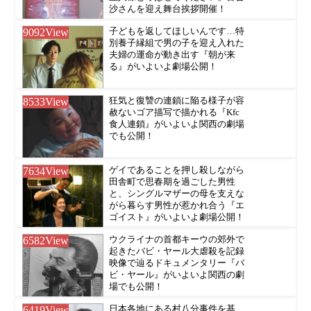
沙さんを迎え舞台挨拶開催！
9092
View
子どもを返してほしいんです…特
別養子縁組で男の子を迎え入れた
夫婦の運命が動き出す『朝が来
る』がいよいよ劇場公開！
8533
View
狂気と復讐の連鎖に陥る様子が容
赦ないゴア描写で描かれる『Kfc
食人連鎖』がいよいよ関西の劇場
でも公開！
7634
View
ゲイであることを押し殺しながら
田舎町で思春期を過ごした男性
と、シングルマザーの母を支えな
がら暮らす男性が惹かれ合う『エ
ゴイスト』がいよいよ劇場公開！
6582
View
ウクライナの首都キーウの郊外で
起きたバビ・ヤール大虐殺を記録
映像で辿るドキュメンタリー『バ
ビ・ヤール』がいよいよ関西の劇
場でも公開！
6419
View
日本各地にある村八分事件を基