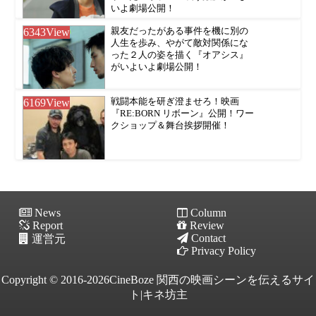
いよ劇場公開！
6343
View
親友だったがある事件を機に別の
人生を歩み、やがて敵対関係にな
った２人の姿を描く『オアシス』
がいよいよ劇場公開！
6169
View
戦闘本能を研ぎ澄ませろ！映画
『RE:BORN リボーン』公開！ワー
クショップ＆舞台挨拶開催！
News
Column
Report
Review
Contact
運営元
Privacy Policy
Copyright © 2016-2026CineBoze 関西の映画シーンを伝えるサイ
ト|キネ坊主