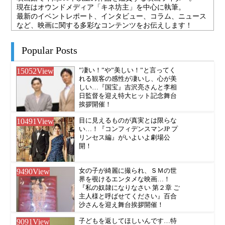
現在はオウンドメディア「キネ坊主」を中心に執筆。
最新のイベントレポート、インタビュー、コラム、ニュース
など、映画に関する多彩なコンテンツをお伝えします！
Popular Posts
15052
View
”凄い！”や”美しい！”と言ってく
れる観客の感性が凄いし、心が美
しい…『国宝』吉沢亮さんと李相
日監督を迎え特大ヒット記念舞台
挨拶開催！
10491
View
目に見えるものが真実とは限らな
い…！『コンフィデンスマンJP プ
リンセス編』がいよいよ劇場公
開！
9490
View
女の子が綺麗に撮られ、ＳＭの世
界を覗けるエンタメな映画…！
『私の奴隷になりなさい 第２章 ご
主人様と呼ばせてください』百合
沙さんを迎え舞台挨拶開催！
9091
View
子どもを返してほしいんです…特