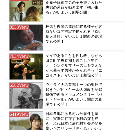
別養子縁組で男の子を迎え入れた
夫婦の運命が動き出す『朝が来
る』がいよいよ劇場公開！
8533
View
狂気と復讐の連鎖に陥る様子が容
赦ないゴア描写で描かれる『Kfc
食人連鎖』がいよいよ関西の劇場
でも公開！
7634
View
ゲイであることを押し殺しながら
田舎町で思春期を過ごした男性
と、シングルマザーの母を支えな
がら暮らす男性が惹かれ合う『エ
ゴイスト』がいよいよ劇場公開！
6582
View
ウクライナの首都キーウの郊外で
起きたバビ・ヤール大虐殺を記録
映像で辿るドキュメンタリー『バ
ビ・ヤール』がいよいよ関西の劇
場でも公開！
6419
View
日本各地にある村八分事件を基
に、実際に存在する村の掟を描
き、現代日本に潜む村社会の闇を
暴いたスリラー『嗤う蟲』がいよ