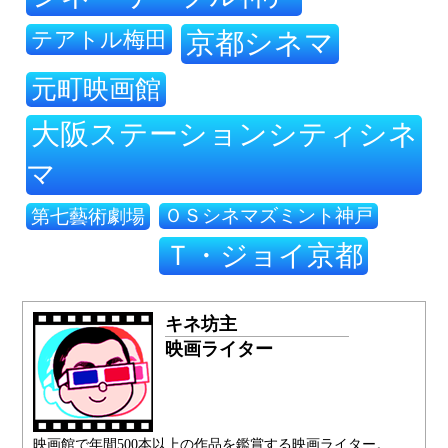
テアトル梅田
京都シネマ
元町映画館
大阪ステーションシティシネ
マ
ＯＳシネマズミント神戸
第七藝術劇場
Ｔ・ジョイ京都
キネ坊主
映画ライター
映画館で年間500本以上の作品を鑑賞する映画ライター。