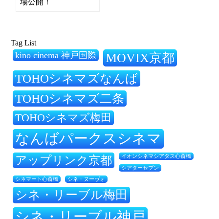
場公開！
Tag List
kino cinema 神戸国際
MOVIX京都
TOHOシネマズなんば
TOHOシネマズ二条
TOHOシネマズ梅田
なんばパークスシネマ
アップリンク京都
イオンシネマシアタス心斎橋
シアターセブン
シネ・ヌーヴォ
シネマート心斎橋
シネ・リーブル梅田
シネ・リーブル神戸