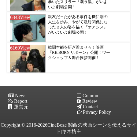
暴いたスリラー『嗤う蟲』がいよ
いよ劇場公開！
6343
View
親友だったがある事件を機に別の
人生を歩み、やがて敵対関係にな
った２人の姿を描く『オアシス』
がいよいよ劇場公開！
6169
View
戦闘本能を研ぎ澄ませろ！映画
『RE:BORN リボーン』公開！ワー
クショップ＆舞台挨拶開催！
News
Column
Report
Review
Contact
運営元
Privacy Policy
Copyright © 2016-2026CineBoze 関西の映画シーンを伝えるサイ
ト|キネ坊主