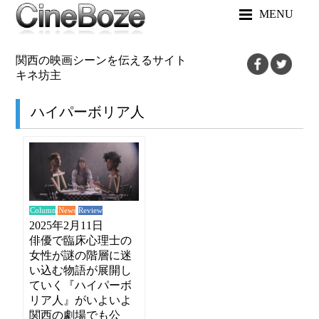
MENU
関西の映画シーンを伝えるサイト
キネ坊主
ハイパーボリア人
News
Review
Column
2025年2月11日
俳優で臨床心理士の
女性が謎の階層に迷
い込む物語が展開し
ていく『ハイパーボ
リア人』がいよいよ
関西の劇場でも公