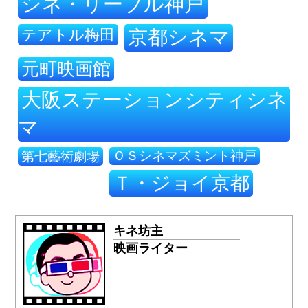
シネ・リーブル神戸
テアトル梅田
京都シネマ
元町映画館
大阪ステーションシティシネ
マ
ＯＳシネマズミント神戸
第七藝術劇場
Ｔ・ジョイ京都
キネ坊主
映画ライター