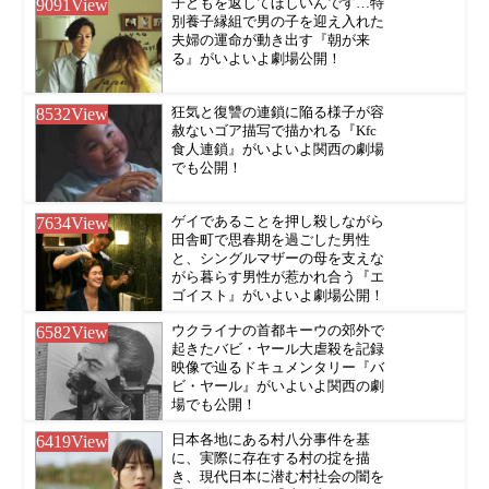
9091
View
子どもを返してほしいんです…特
別養子縁組で男の子を迎え入れた
夫婦の運命が動き出す『朝が来
る』がいよいよ劇場公開！
8532
View
狂気と復讐の連鎖に陥る様子が容
赦ないゴア描写で描かれる『Kfc
食人連鎖』がいよいよ関西の劇場
でも公開！
7634
View
ゲイであることを押し殺しながら
田舎町で思春期を過ごした男性
と、シングルマザーの母を支えな
がら暮らす男性が惹かれ合う『エ
ゴイスト』がいよいよ劇場公開！
6582
View
ウクライナの首都キーウの郊外で
起きたバビ・ヤール大虐殺を記録
映像で辿るドキュメンタリー『バ
ビ・ヤール』がいよいよ関西の劇
場でも公開！
6419
View
日本各地にある村八分事件を基
に、実際に存在する村の掟を描
き、現代日本に潜む村社会の闇を