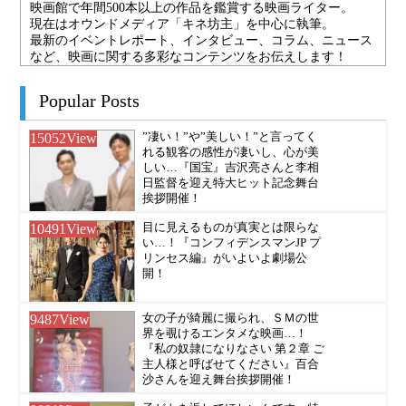
映画館で年間500本以上の作品を鑑賞する映画ライター。
現在はオウンドメディア「キネ坊主」を中心に執筆。
最新のイベントレポート、インタビュー、コラム、ニュース
など、映画に関する多彩なコンテンツをお伝えします！
Popular Posts
15052
View
”凄い！”や”美しい！”と言ってく
れる観客の感性が凄いし、心が美
しい…『国宝』吉沢亮さんと李相
日監督を迎え特大ヒット記念舞台
挨拶開催！
10491
View
目に見えるものが真実とは限らな
い…！『コンフィデンスマンJP プ
リンセス編』がいよいよ劇場公
開！
9487
View
女の子が綺麗に撮られ、ＳＭの世
界を覗けるエンタメな映画…！
『私の奴隷になりなさい 第２章 ご
主人様と呼ばせてください』百合
沙さんを迎え舞台挨拶開催！