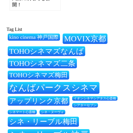
開！
Tag List
kino cinema 神戸国際
MOVIX京都
TOHOシネマズなんば
TOHOシネマズ二条
TOHOシネマズ梅田
なんばパークスシネマ
アップリンク京都
イオンシネマシアタス心斎橋
シアターセブン
シネ・ヌーヴォ
シネマート心斎橋
シネ・リーブル梅田