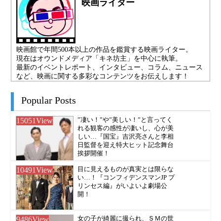
映画ライター
映画館で年間500本以上の作品を鑑賞する映画ライター。
現在はオウンドメディア「キネ坊主」を中心に執筆。
最新のイベントレポート、インタビュー、コラム、ニュース
など、映画に関する多彩なコンテンツをお伝えします！
Popular Posts
15051
View
”凄い！”や”美しい！”と言ってく
れる観客の感性が凄いし、心が美
しい…『国宝』吉沢亮さんと李相
日監督を迎え特大ヒット記念舞台
挨拶開催！
10491
View
目に見えるものが真実とは限らな
い…！『コンフィデンスマンJP プ
リンセス編』がいよいよ劇場公
開！
9486
View
女の子が綺麗に撮られ、ＳＭの世