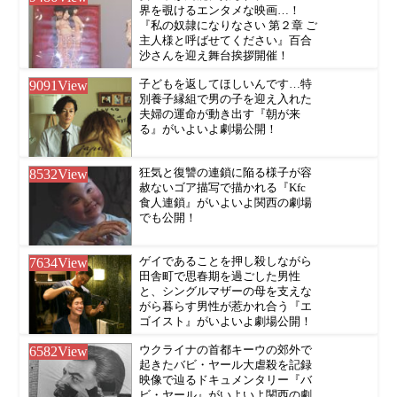
界を覗けるエンタメな映画…！
『私の奴隷になりなさい 第２章 ご
主人様と呼ばせてください』百合
沙さんを迎え舞台挨拶開催！
9091
View
子どもを返してほしいんです…特
別養子縁組で男の子を迎え入れた
夫婦の運命が動き出す『朝が来
る』がいよいよ劇場公開！
8532
View
狂気と復讐の連鎖に陥る様子が容
赦ないゴア描写で描かれる『Kfc
食人連鎖』がいよいよ関西の劇場
でも公開！
7634
View
ゲイであることを押し殺しながら
田舎町で思春期を過ごした男性
と、シングルマザーの母を支えな
がら暮らす男性が惹かれ合う『エ
ゴイスト』がいよいよ劇場公開！
6582
View
ウクライナの首都キーウの郊外で
起きたバビ・ヤール大虐殺を記録
映像で辿るドキュメンタリー『バ
ビ・ヤール』がいよいよ関西の劇