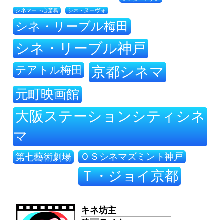
シネ・ヌーヴォ
シネマート心斎橋
シネ・リーブル梅田
シネ・リーブル神戸
テアトル梅田
京都シネマ
元町映画館
大阪ステーションシティシネ
マ
ＯＳシネマズミント神戸
第七藝術劇場
Ｔ・ジョイ京都
キネ坊主