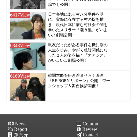
場でも公開！
6417
View
日本各地にある村八分事件を基
に、実際に存在する村の掟を描
き、現代日本に潜む村社会の闇を
暴いたスリラー『嗤う蟲』がいよ
いよ劇場公開！
6343
View
親友だったがある事件を機に別の
人生を歩み、やがて敵対関係にな
った２人の姿を描く『オアシス』
がいよいよ劇場公開！
6169
View
戦闘本能を研ぎ澄ませろ！映画
『RE:BORN リボーン』公開！ワー
クショップ＆舞台挨拶開催！
News
Column
Report
Review
Contact
運営元